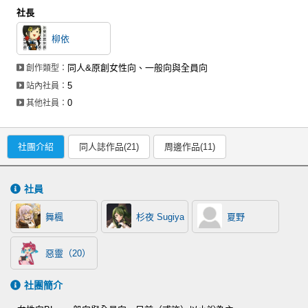
社長
柳依
同人&原創女性向、一般向與全員向
創作類型：
5
站內社員：
0
其他社員：
社團介紹
同人誌作品(21)
周邊作品(11)
社員
舞楓
杉夜 Sugiya
夏野
惡靈（20）
社團簡介