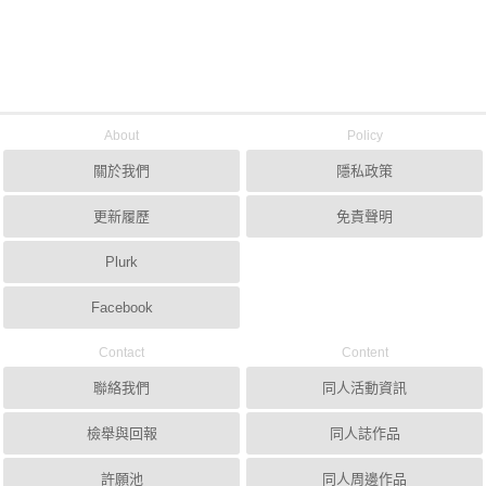
About
Policy
關於我們
隱私政策
更新履歷
免責聲明
Plurk
Facebook
Contact
Content
聯絡我們
同人活動資訊
檢舉與回報
同人誌作品
許願池
同人周邊作品