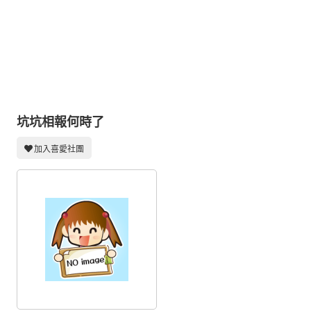
同人社團
工作委託
同人宣傳看板
繪圖藝廊
交流中心
坑坑相報何時了
攤位轉讓區
加入喜愛社團
會員功能選單
會員中心
註冊會員
登入