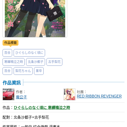
作品標籤
百合
ひぐらしのなく頃に
寒蟬鳴泣之時
北条沙都子
古手梨花
百合
梨花ちゃん
業卒
作品資訊
作者：
社團：
RED RIBBON REVENGER
魔公子
作品：
ひぐらしのなく頃に 寒蟬鳴泣之時
配對：北条沙都子×古手梨花
性質屬性：一般向 綜合遊戲 漫畫本