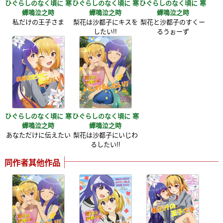
ひぐらしのなく頃に 寒
ひぐらしのなく頃に 寒
ひぐらしのなく頃に 寒
蟬鳴泣之時
蟬鳴泣之時
蟬鳴泣之時
私だけの王子さま
梨花は沙都子にキスを
梨花と沙都子のすくー
したい!!
るうぉーず
ひぐらしのなく頃に 寒
ひぐらしのなく頃に 寒
蟬鳴泣之時
蟬鳴泣之時
あなただけに伝えたい
梨花は沙都子にいじわ
るしたい!!
同作者其他作品