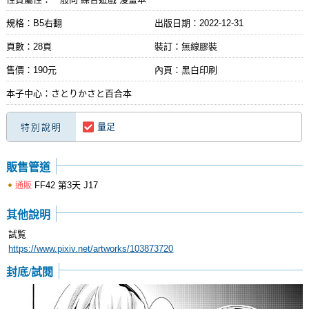
規格：B5右翻
出版日期：
2022-12-31
頁數：28頁
裝訂：無線膠裝
售價：190元
內頁：黑白印刷
本子中心：さとりかさと百合本
量足
特別說明
販售管道
FF42 第3天 J17
通販
其他說明
試覧
https://www.pixiv.net/artworks/103873720
封底/試閱