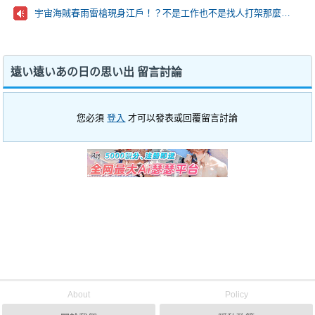
宇宙海賊春雨雷槍現身江戶！？不是工作也不是找人打架那麼到萬事屋的目的究竟是…？
遠い遠いあの日の思い出 留言討論
您必須
登入
才可以發表或回覆留言討論
About
Policy