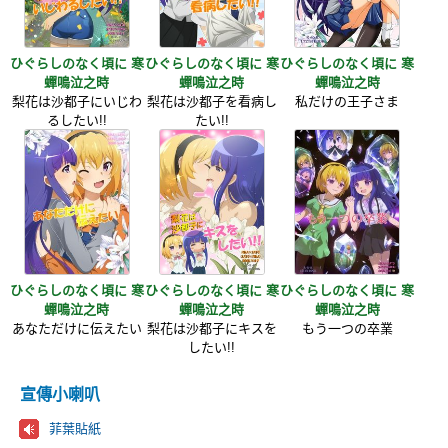
ひぐらしのなく頃に 寒
ひぐらしのなく頃に 寒
ひぐらしのなく頃に 寒
蟬鳴泣之時
蟬鳴泣之時
蟬鳴泣之時
梨花は沙都子にいじわ
梨花は沙都子を看病し
私だけの王子さま
るしたい!!
たい!!
ひぐらしのなく頃に 寒
ひぐらしのなく頃に 寒
ひぐらしのなく頃に 寒
蟬鳴泣之時
蟬鳴泣之時
蟬鳴泣之時
あなただけに伝えたい
梨花は沙都子にキスを
もう一つの卒業
したい!!
宣傳小喇叭
菲葉貼紙