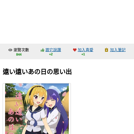
同人社團
工作委託
同人宣傳看板
繪圖藝廊
瀏覽次數
跟它說讚
加入喜愛
加入筆記
交流中心
+2
+1
844
攤位轉讓區
遠い遠いあの日の思い出
會員功能選單
會員中心
註冊會員
登入