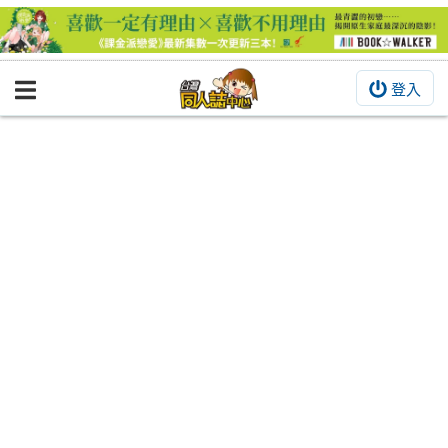
登入
BOOKY書集倉庫
同人作品
同人誌
同人周邊
同人數位作品
活動&消息
同人誌活動
最新消息
同人相關店家
宣傳&交流