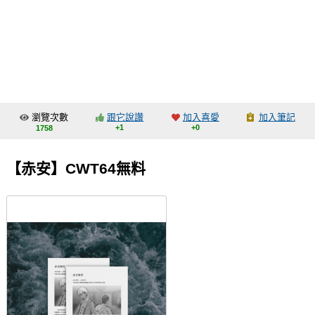
同人社團
工作委託
同人宣傳看板
繪圖藝廊
瀏覽次數
跟它說讚
加入喜愛
加入筆記
交流中心
+1
+0
1758
攤位轉讓區
【赤安】CWT64無料
會員功能選單
會員中心
註冊會員
登入