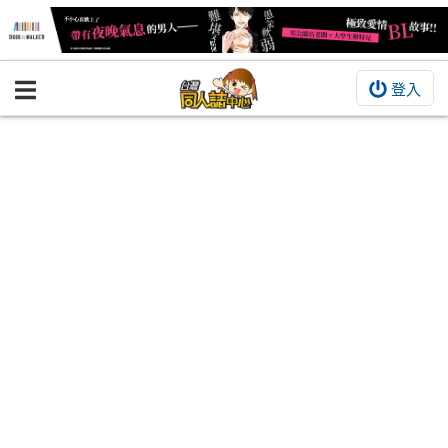
登入
BOOKY書集倉庫
同人作品
同人誌
同人周邊
同人數位作品
活動&消息
同人誌活動
最新消息
同人相關店家
宣傳&交流