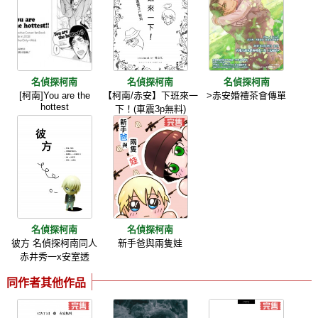
名偵探柯南
名偵探柯南
名偵探柯南
[柯南]You are the
【柯南/赤安】下班來一
>赤安婚禮茶會傳單
hottest
下！(車震3p無料)
名偵探柯南
名偵探柯南
彼方 名偵探柯南同人
新手爸與兩隻娃
赤井秀一x安室透
同作者其他作品