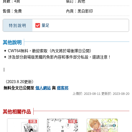
頁數：4頁
裝訂：其他
售價：免費
內頁：黑白影印
量足
特別說明
其他說明
✦ CWT64無料，歡迎索取（內文將於場後擇日公開）
✦ 涉及部分劇場版黑鐵的魚影內容和事件部分私設，還請注意！
|
（2023.8.20更新）
無料全文已公開至
個人網站
與
痞客邦
上傳於: 2023-08-11 更新於: 2023-08-20
其他相關作品