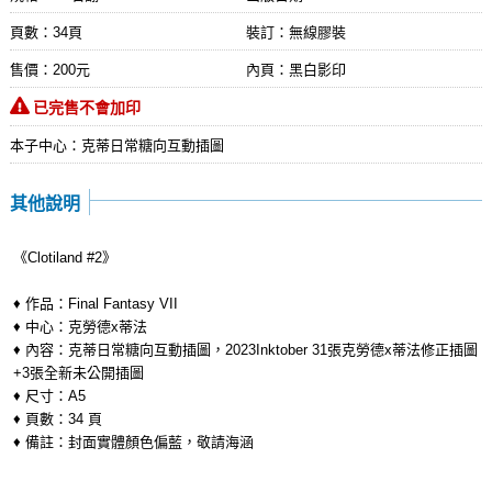
頁數：34頁
裝訂：無線膠裝
售價：200元
內頁：黑白影印
已完售不會加印
本子中心：克蒂日常糖向互動插圖
其他說明
《Clotiland #2》
♦︎ 作品：Final Fantasy VII
♦︎ 中心：克勞德x蒂法
♦︎ 內容：克蒂日常糖向互動插圖，2023Inktober 31張克勞德x蒂法修正插圖
+3張全新未公開插圖
♦︎ 尺寸：A5
♦︎ 頁數：34 頁
♦︎ 備註：封面實體顏色偏藍，敬請海涵