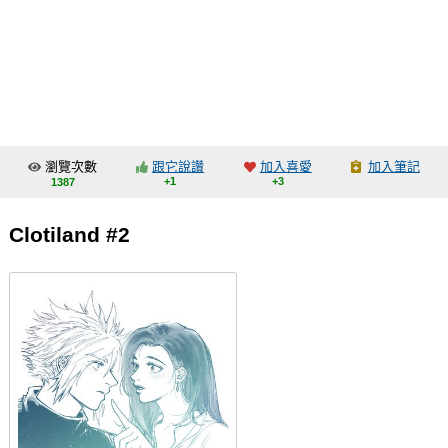
同人社團
工作委託
同人宣傳看板
繪圖藝廊
瀏覽次數
跟它說讚
加入喜愛
加入筆記
交流中心
+1
+3
1387
攤位轉讓區
Clotiland #2
會員功能選單
會員中心
註冊會員
登入