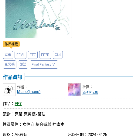
作品標籤
克蒂
FFVII
FF7
FF7R
Cloti
克勞德
蒂法
Final Fantasy VII
作品資訊
作者：
社團：
MLino(linono)
酒神街車
作品：
FF7
配對：克蒂,克勞德x蒂法
性質屬性：女性向 綜合遊戲 插畫本
規格：A5右翻
出版日期：
2024-02-25