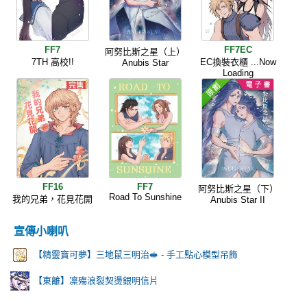
FF7
FF7EC
阿努比斯之星（上）
7TH 高校!!
EC換裝衣櫃 ...Now
Anubis Star
Loading
FF16
FF7
阿努比斯之星（下）
Road To Sunshine
我的兄弟，花見花開
Anubis Star II
宣傳小喇叭
【精靈寶可夢】三地鼠三明治🥪 - 手工點心模型吊飾
【東離】凜殤浪裂契燙銀明信片