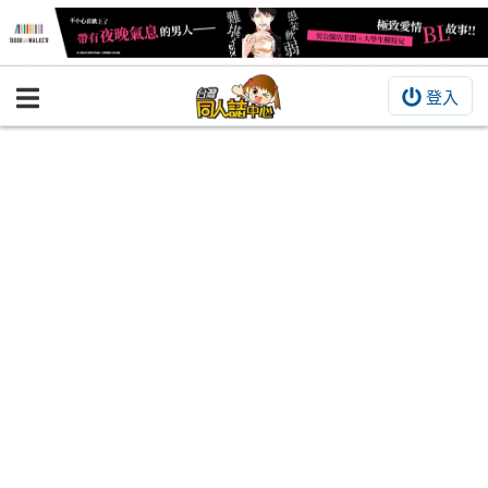
登入
BOOKY書集倉庫
同人作品
同人誌
同人周邊
同人數位作品
活動&消息
同人誌活動
最新消息
同人相關店家
宣傳&交流