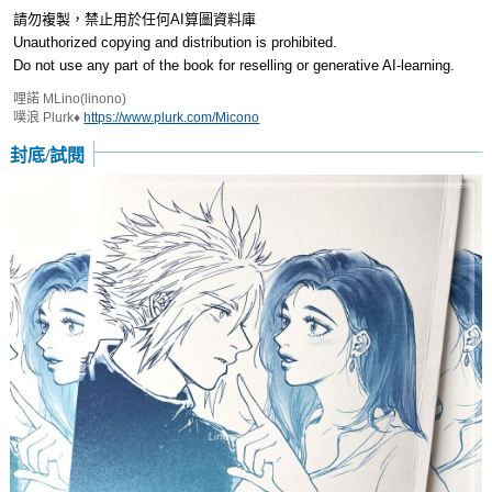
請勿複製，禁止用於任何AI算圖資料庫
Unauthorized copying and distribution is prohibited.
Do not use any part of the book for reselling or generative AI-learning.
哩諾 MLino(linono)
噗浪 Plurk♦︎
https://www.plurk.com/Micono
封底/試閱