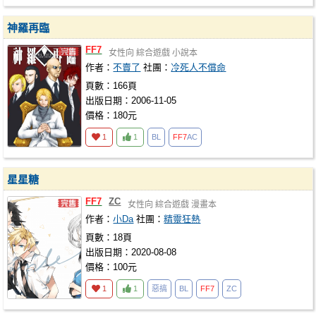
神羅再臨
FF7
女性向
綜合遊戲
小說本
作者：
不賣了
社團：
冷死人不償命
頁數：166頁
出版日期：2006-11-05
價格：180元
1
1
BL
FF7
AC
星星糖
FF7
ZC
女性向
綜合遊戲
漫畫本
作者：
小Da
社團：
精靈狂熱
頁數：18頁
出版日期：2020-08-08
價格：100元
1
1
惡搞
BL
FF7
ZC