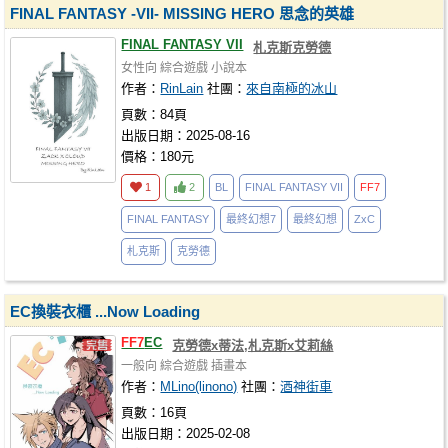
FINAL FANTASY -VII- MISSING HERO 思念的英雄
FINAL FANTASY VII
札克斯克勞德
女性向
綜合遊戲
小說本
作者：
RinLain
社團：
來自南極的冰山
頁數：84頁
出版日期：2025-08-16
價格：180元
1
2
BL
FINAL FANTASY VII
FF7
FINAL FANTASY
最終幻想7
最終幻想
ZxC
札克斯
克勞德
EC換裝衣櫃 ...Now Loading
FF7
EC
克勞德x蒂法,札克斯x艾莉絲
一般向
綜合遊戲
插畫本
作者：
MLino(linono)
社團：
酒神街車
頁數：16頁
出版日期：2025-02-08