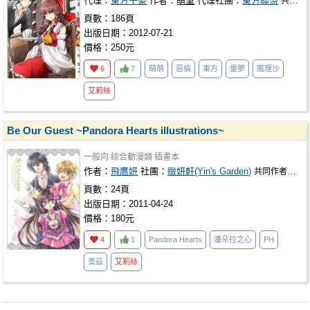
代理：
東方子豪
作者：
萌筆
代理社團：
東方聯盟
共同作者：
頁數：186頁
出版日期：2012-07-21
價格：250元
6
7
萌萌
惡搞
東方
靈夢
魔理沙
艾莉絲
Be Our Guest ~Pandora Hearts illustrations~
一般向
綜合動漫類
插畫本
作者：
飛鷹妍
社團：
緻妍軒(Yin's Garden)
共同作者：
雪子(
頁數：24頁
出版日期：2011-04-24
價格：180元
4
1
Pandora Hearts
潘朵拉之心
PH
奧茲
艾莉絲