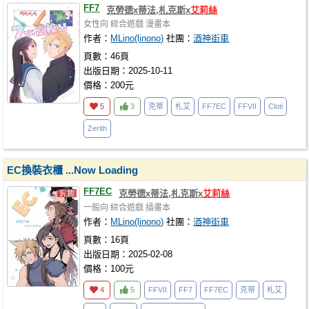
FF7
克勞德x蒂法,札克斯x
艾莉絲
女性向
綜合遊戲
漫畫本
作者：
MLino(linono)
社團：
酒神街車
頁數：46頁
出版日期：2025-10-11
價格：200元
5
3
克蒂
札艾
FF7EC
FFVII
Cloti
Zerith
EC換裝衣櫃 ...Now Loading
FF7EC
克勞德x蒂法,札克斯x
艾莉絲
一般向
綜合遊戲
插畫本
作者：
MLino(linono)
社團：
酒神街車
頁數：16頁
出版日期：2025-02-08
價格：100元
4
5
FFVII
FF7
FF7EC
克蒂
札艾