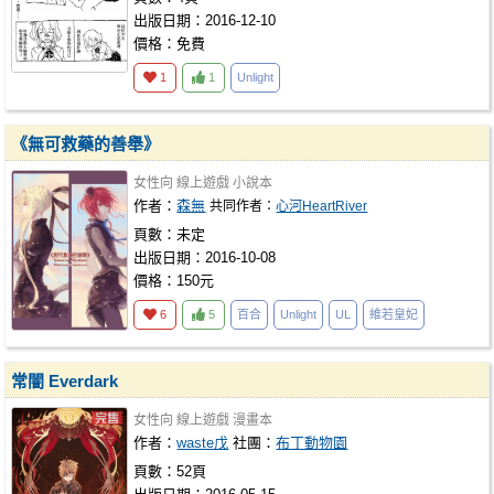
出版日期：2016-12-10
價格：免費
1
1
Unlight
《無可救藥的善舉》
女性向
線上遊戲
小說本
作者：
森無
共同作者：
心河HeartRiver
頁數：未定
出版日期：2016-10-08
價格：150元
6
5
百合
Unlight
UL
維若皇妃
常闇 Everdark
女性向
線上遊戲
漫畫本
作者：
waste戊
社團：
布丁動物園
頁數：52頁