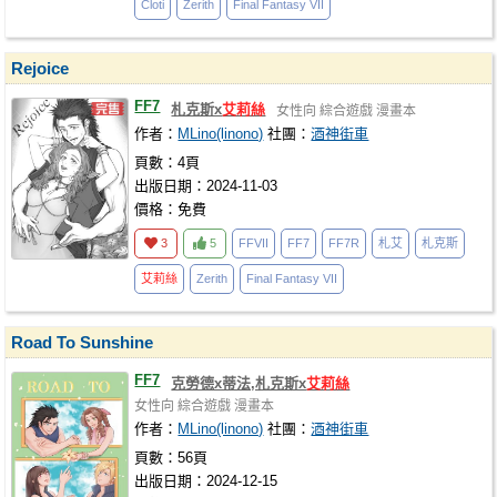
Cloti
Zerith
Final Fantasy VII
Rejoice
FF7
札克斯x
艾莉絲
女性向
綜合遊戲
漫畫本
作者：
MLino(linono)
社團：
酒神街車
頁數：4頁
出版日期：2024-11-03
價格：免費
3
5
FFVII
FF7
FF7R
札艾
札克斯
艾莉絲
Zerith
Final Fantasy VII
Road To Sunshine
FF7
克勞德x蒂法,札克斯x
艾莉絲
女性向
綜合遊戲
漫畫本
作者：
MLino(linono)
社團：
酒神街車
頁數：56頁
出版日期：2024-12-15