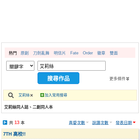
同人社團
工作委託
同人宣傳看板
繪圖藝廊
熱門
原創
刀劍亂舞
明信片
Fate
Order
徽章
雙面
交流中心
攤位轉讓區
會員功能選單
更多條件
會員中心
艾莉絲
加入常用搜尋
註冊會員
艾莉絲同人誌、二創同人本
登入
13
共
本
喜愛次數
說讚次數
發表日期
7TH 高校!!