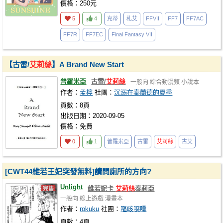
價格：250元
5
4
克蒂
札艾
FFVII
FF7
FF7AC
FF7R
FF7EC
Final Fantasy VII
【古雷/
艾莉絲
】A Brand New Start
普羅米亞
古雷/
艾莉絲
一般向
綜合動漫類
小說本
作者：
孟檸
社團：
沉溺在泰蘭德的夏季
頁數：8頁
出版日期：2020-09-05
價格：免費
0
1
普羅米亞
古雷
艾莉絲
古艾
[CWT44維若王妃突發無料]請問廁所的方向?
Unlight
維若妮卡
艾莉絲
泰莉亞
一般向
線上遊戲
漫畫本
作者：
rokuku
社團：
嘔咳噁噗
頁數：4頁