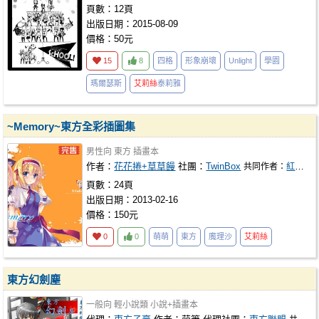
頁數：12頁
出版日期：2015-08-09
價格：50元
15
8
四格
形象崩壞
Unlight
學園
瑪爾瑟斯
艾莉絲
泰莉雅
~Memory~東方全彩插圖集
男性向
東方
插畫本
作者：
花花捲+草草饅
社團：
TwinBox
共同作者：
紅音色
頁數：24頁
出版日期：2013-02-16
價格：150元
0
0
萌萌
東方
魔理沙
艾莉絲
東方幻劍塵
一般向
輕小說類
小說+插畫本