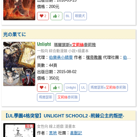
出版日期：2016-05-15
價格：200元
2
2
BL
眼鏡犬
光の果てに
Unlight
瑪爾瑟斯x
艾莉絲
泰莉雅
一般向
綜合動漫類
小說+插畫本
代理：
伯樂巷小精靈
作者：
嘿帝教團
代理社團：
伯樂巷
頁數：44頁
出版日期：2015-08-02
價格：350元
4
4
Unlight
UL
瑪爾瑟斯x
艾莉絲
泰莉雅
瑪爾瑟斯
艾莉絲
泰莉雅
【UL學園4格突發】UNLIGHT SCHOOL2 -荊棘公主的叛逆-
女性向
線上遊戲
漫畫本
作者：
黑地
社團：
禽獸記