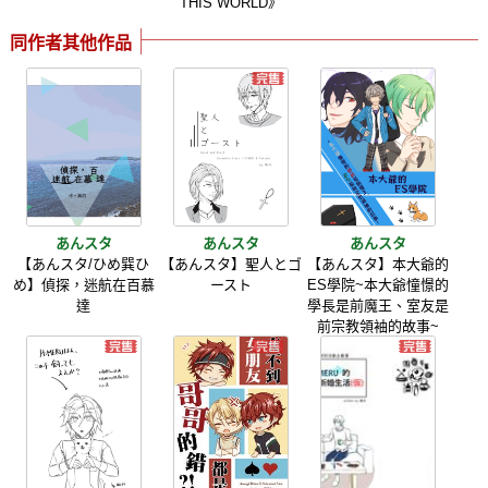
THIS WORLD》
同作者其他作品
あんスタ
あんスタ
あんスタ
【あんスタ/ひめ巽ひ
【あんスタ】聖人とゴ
【あんスタ】本大爺的
め】偵探，迷航在百慕
ースト
ES學院~本大爺憧憬的
達
學長是前魔王、室友是
前宗教領袖的故事~