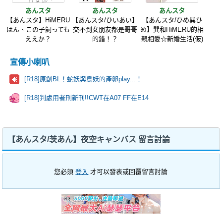
あんスタ
あんスタ
あんスタ
【あんスタ】HiMERU
【あんスタ/ひいあい】
【あんスタ/ひめ巽ひ
はん、この子飼っても
交不到女朋友都是哥哥
め】巽和HiMERU的相
ええか？
的錯！？
親相愛☆新婚生活(仮)
宣傳小喇叭
[R18]原創BL！蛇妖與鳥妖的產卵play...！
[R18]判處用者刑新刊!!CWT在A07 FF在E14
【あんスタ/茨あん】夜空キャンバス 留言討論
您必須
登入
才可以發表或回覆留言討論