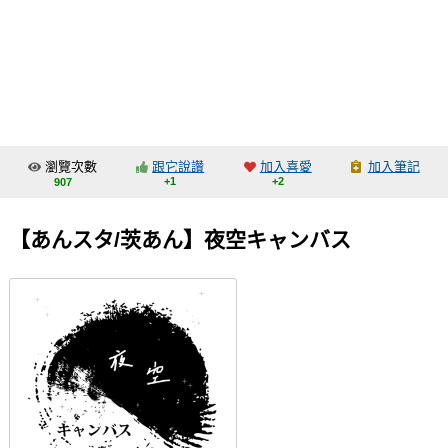
同人社團
工作委託
同人宣傳看板
繪圖藝廊
瀏覽次數
跟它說讚
加入喜愛
加入筆記
交流中心
+1
+2
907
攤位轉讓區
【あんスタ/茨あん】夜空キャンバス
會員功能選單
會員中心
註冊會員
登入