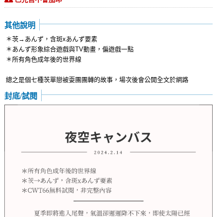
其他說明
＊茨→あんず，含斑xあんず要素
＊あんず形象綜合遊戲與TV動畫，偏遊戲一點
＊所有角色成年後的世界線
總之是個七種茨單戀被耍團團轉的故事，場次後會公開全文於網路
封底/試閱