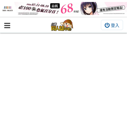
登入
BOOKY書集倉庫
同人作品
同人誌
同人周邊
同人數位作品
活動&消息
同人誌活動
最新消息
同人相關店家
宣傳&交流