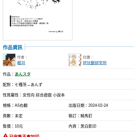
作品資訊
作者：
社團：
楓羽
挖坑獸研究所
作品：
あんスタ
配對：七種茨→あんず
性質屬性：女性向 綜合遊戲 小說本
規格：A5右翻
出版日期：
2024-02-24
頁數：未定
裝訂：騎馬釘
售價：10元
內頁：黑白影印
已完售不會加印