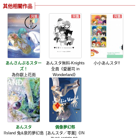
其他相關作品
あんさんぶるスター
あんスタ無料-Knights
小小あんスタ!!
ズ！
全員《愛麗司 in
為你獻上花雨
Wonderland》
あんスタ
偶像夢幻祭
IIsland 兔&泉的夢幻島
[あんスタ／零薰]《IN