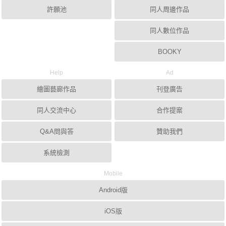
許願池
同人周邊作品
同人數位作品
BOOKY
Help
Ad
繪圖藝廊作品
刊登廣告
同人交流中心
合作提案
Q&A問與答
贊助我們
系統檢測
Mobile
Android版
iOS版