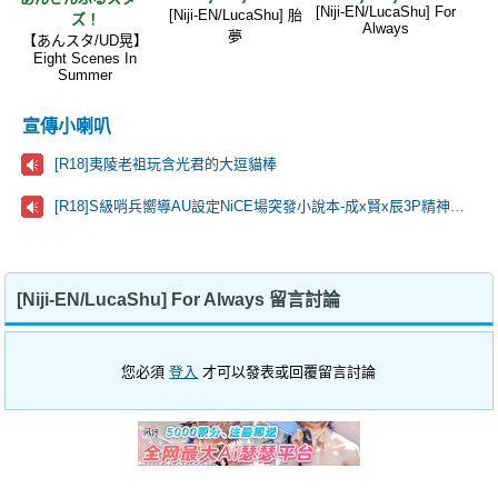
[Niji-EN/LucaShu] For
[Niji-EN/LucaShu] 胎
ズ！
Always
夢
【あんスタ/UD晃】
Eight Scenes In
Summer
宣傳小喇叭
[R18]夷陵老祖玩含光君的大逗貓棒
[R18]S級哨兵嚮導AU設定NiCE場突發小說本-成x賢x辰3P精神疏導+靈肉合一🫶
[Niji-EN/LucaShu] For Always 留言討論
您必須
登入
才可以發表或回覆留言討論