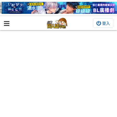
登入
BOOKY書集倉庫
同人作品
同人誌
同人周邊
同人數位作品
活動&消息
同人誌活動
最新消息
同人相關店家
宣傳&交流