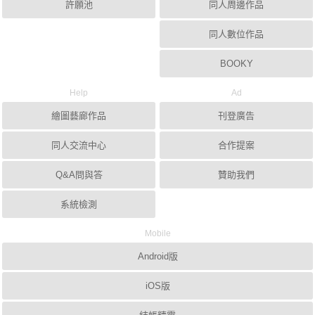
許願池
同人周邊作品
同人數位作品
BOOKY
Help
Ad
繪圖藝廊作品
刊登廣告
同人交流中心
合作提案
Q&A問與答
贊助我們
系統檢測
Mobile
Android版
iOS版