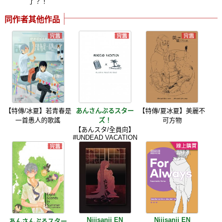
了？！
同作者其他作品
【特傳/冰夏】若青春是
あんさんぶるスター
【特傳/夏冰夏】美麗不
一首愚人的歌謠
ズ！
可方物
【あんスタ/全員向】
#UNDEAD VACATION
Nijisanji EN
Nijisanji EN
あんさんぶるスター