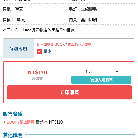
頁數：38頁
裝訂：無線膠裝
售價：100元
內頁：黑白印刷
本子中心：Luca與寵物店的黑貓Shu相遇
此區說明非 BOOKY 線上購買之說明
特別說明
量少
NT$110
實體書
加入購物車
立即購買
販售管道
實體本
NT$110
BOOKY線上購買
其他說明