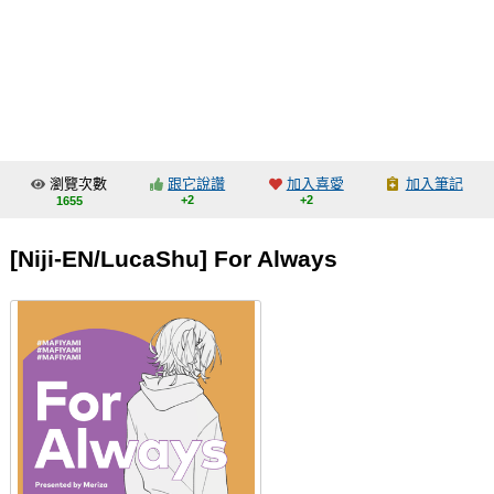
同人社團
工作委託
同人宣傳看板
繪圖藝廊
瀏覽次數
跟它說讚
加入喜愛
加入筆記
交流中心
+2
+2
1655
攤位轉讓區
[Niji-EN/LucaShu] For Always
會員功能選單
會員中心
註冊會員
登入