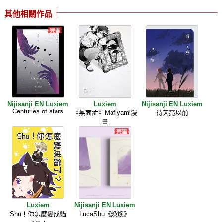
其他相關作品
Nijisanji EN Luxiem
Luxiem
Nijisanji EN Luxiem
Centuries of stars
《無面症》Mafiyami漫
待天亮以前
畫
Luxiem
Nijisanji EN Luxiem
Shu！你怎麼變成貓
LucaShu《煥煥》