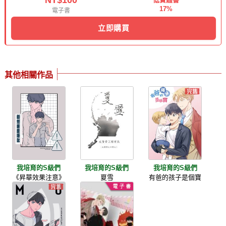
NT$100
17%
電子書
立即購買
其他相關作品
我培育的S級們
我培育的S級們
我培育的S級們
《昇華效果注意》
夏雪
有爸的孩子是個寶