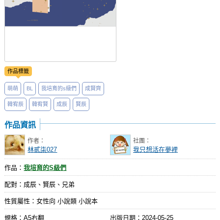
作品標籤
萌萌
BL
我培育的s級們
成賢齊
韓宥辰
韓宥賢
成辰
賢辰
作品資訊
作者：
社團：
林貳柒027
我只想活在夢裡
作品：
我培育的S級們
配對：成辰、賢辰、兄弟
性質屬性：女性向 小說類 小說本
規格：A5右翻
出版日期：
2024-05-25