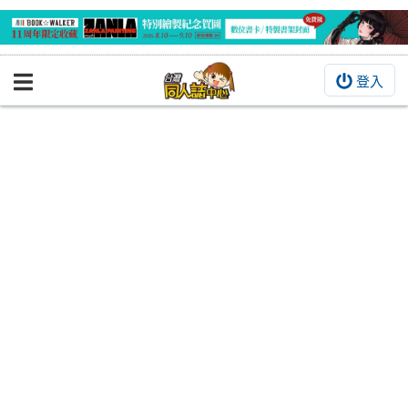
登入
BOOKY書集倉庫
同人作品
同人誌
同人周邊
同人數位作品
活動&消息
同人誌活動
最新消息
同人相關店家
宣傳&交流