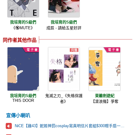
我培育的S級們
我培育的S級們
《🔇MUTE》
成辰 - 請給五星好評
同作者其他作品
我培育的S級們
鬼滅之刃_《失格保護
東離劍遊紀
THIS DOOR
者》
【凜浪殤】爭奪
宣傳小喇叭
NiCE【雞43】妮姬神罰cosplay寫真明信片套組$300贈手扇一把🩷