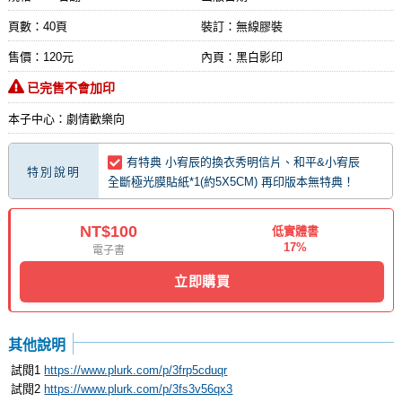
頁數：40頁
裝訂：無線膠裝
售價：120元
內頁：黑白影印
已完售不會加印
本子中心：劇情歡樂向
有特典 小宥辰的換衣秀明信片、和平&小宥辰
特別說明
全斷極光膜貼紙*1(約5X5CM) 再印版本無特典！
NT$100
低實體書
17%
電子書
立即購買
其他說明
試閱1
https://www.plurk.com/p/3frp5cduqr
試閱2
https://www.plurk.com/p/3fs3v56qx3