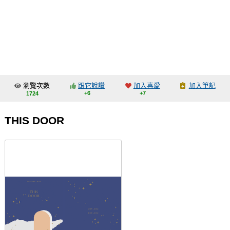
同人社團
工作委託
同人宣傳看板
繪圖藝廊
瀏覽次數
跟它說讚
加入喜愛
加入筆記
交流中心
+6
+7
1724
攤位轉讓區
THIS DOOR
會員功能選單
會員中心
註冊會員
登入