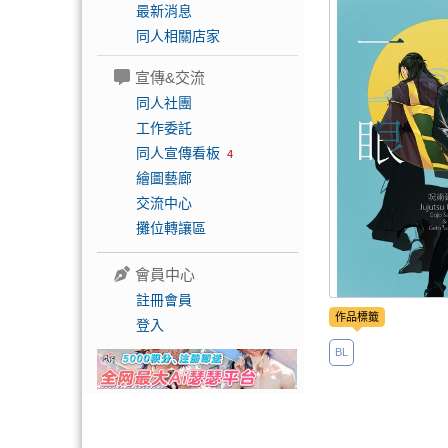
最新消息
同人相關店家
宣傳&交流
同人社團
工作委託
同人宣傳看板
4
繪圖藝廊
交流中心
攤位轉讓區
會員中心
註冊會員
作品標籤
登入
BL