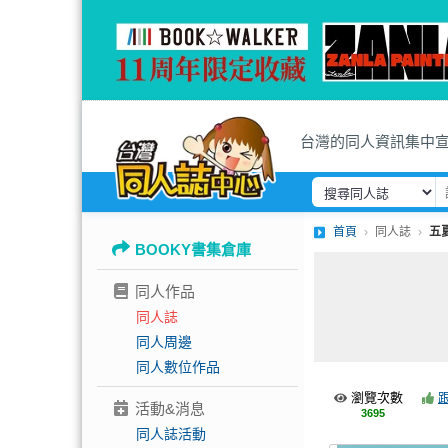
台灣的同人資訊集中
首頁
同人誌
五
BOOKY書集倉庫
同人作品
同人誌
同人周邊
同人數位作品
瀏覽次數
活動&消息
3695
同人誌活動