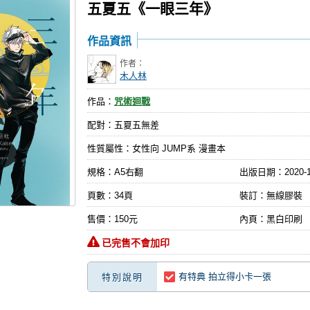
五夏五《一眼三年》
作品資訊
作者：
木人林
作品：
咒術迴戰
配對：五夏五無差
性質屬性：女性向 JUMP系 漫畫本
規格：A5右翻
出版日期：
2020-
頁數：34頁
裝訂：無線膠裝
售價：150元
內頁：黑白印刷
已完售不會加印
有特典 拍立得小卡一張
特別說明