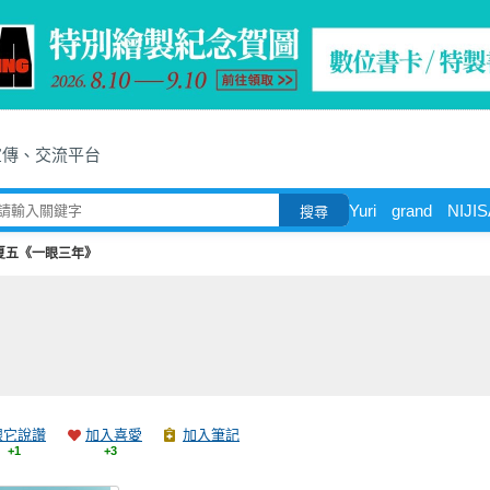
宣傳、交流平台
Yuri
grand
NIJIS
搜尋
夏五《一眼三年》
跟它說讚
加入喜愛
加入筆記
+1
+3