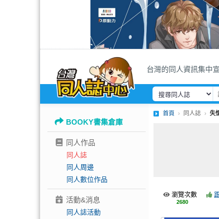
台灣的同人資訊集中
首頁
同人誌
失
BOOKY書集倉庫
同人作品
同人誌
同人周邊
同人數位作品
瀏覽次數
活動&消息
2680
同人誌活動