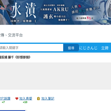
宣傳、交流平台
にじさんじ
立牌
搜尋
憶投捕 藤千《好想那個》
跟它說讚
加入喜愛
加入筆記
+7
+10