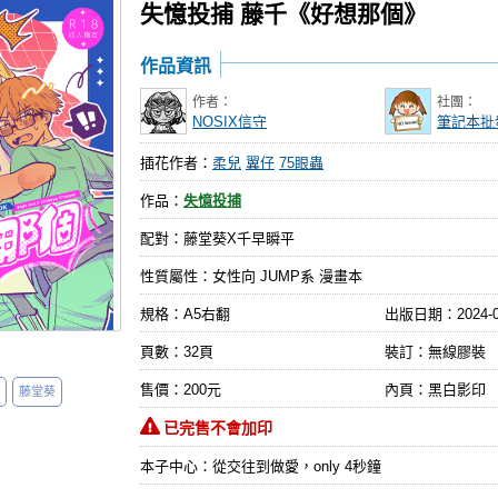
失憶投捕 藤千《好想那個》
作品資訊
作者：
社團：
NOSIX信守
筆記本批
插花作者：
柔兒
翼仔
75眼蟲
作品：
失憶投捕
配對：藤堂葵X千早瞬平
性質屬性：女性向 JUMP系 漫畫本
規格：A5右翻
出版日期：
2024-
頁數：32頁
裝訂：無線膠裝
售價：200元
內頁：黑白影印
藤堂葵
已完售不會加印
本子中心：從交往到做愛，only 4秒鐘