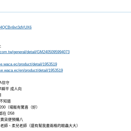
1j54QCBn9xt3dVUX6
止
1.com.tw/general/detail/GM2405095994073
se.waca.ec/product/detail/1953519
se.waca.ec/en/product/detail/1953519
A信守
早瞬平 成人向
翻
我不知道
~200（場販有驚喜（好）
都在 D58
家賣貨便預購八
翼老師、柔兒老師（還有幫我畫兩格的眼蟲大大）