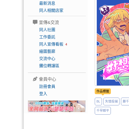
最新消息
同人相關店家
宣傳&交流
同人社團
工作委託
同人宣傳看板
4
繪圖藝廊
交流中心
攤位轉讓區
會員中心
註冊會員
作品標籤
登入
BL
失憶投捕
藤千
千早瞬平