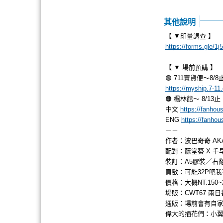
其他說明
【 ▼印量調查 】
https://forms.gle/
【 ▼ 場前預購 】
🟢 711賣貨便～8/8
https://myship.7-1
🟠 楓林館～ 8/13止
中文
https://fanhou
ENG
https://fanhou
－－
作者：波巴奇奇 AK
配對：藤堂葵 X 千
裝訂：A5膠裝／右
頁數：可能32P吧
價格：大概NT.150
場販：CWT67 兩日
通販：場前會有自
偉大的插花們：小