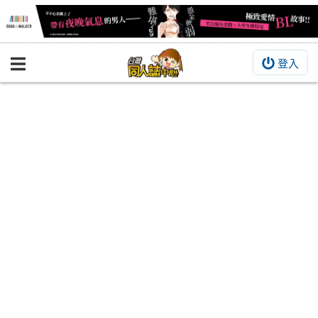
登入
BOOKY書集倉庫
同人作品
同人誌
同人周邊
同人數位作品
活動&消息
同人誌活動
最新消息
同人相關店家
宣傳&交流