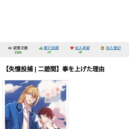
同人社團
工作委託
同人宣傳看板
繪圖藝廊
瀏覽次數
跟它說讚
加入喜愛
加入筆記
交流中心
+3
+6
2164
攤位轉讓區
【失憶投捕 | 二遊間】拳を上げた理由
會員功能選單
會員中心
註冊會員
登入