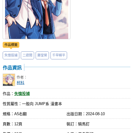
作品標籤
失憶投捕
二遊間
藤堂葵
千早瞬平
作品資訊
作者：
柯科
作品：
失憶投捕
性質屬性：一般向 JUMP系 漫畫本
規格：A5右翻
出版日期：
2024-08-10
頁數：12頁
裝訂：騎馬釘