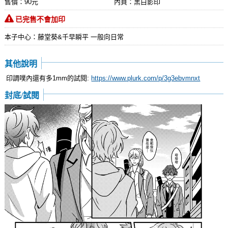
售價：90元
內頁：黑白影印
已完售不會加印
本子中心：藤堂葵&千早瞬平 一般向日常
其他說明
印調噗內還有多1mm的試閱:
https://www.plurk.com/p/3g3ebvmnxt
封底/試閱