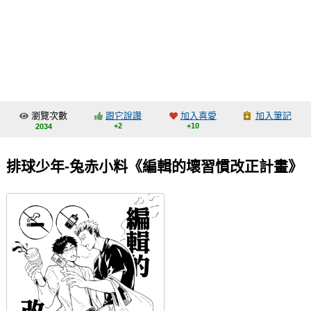
同人社團
工作委託
同人宣傳看板
繪圖藝廊
瀏覽次數
跟它說讚
加入喜愛
加入筆記
交流中心
+2
+10
2034
攤位轉讓區
排球少年-兔赤小料《編輯的壞習慣改正計畫》
會員功能選單
會員中心
註冊會員
登入