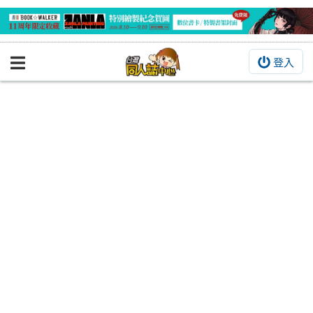
登入
BOOKY書集倉庫
同人作品
同人誌
同人周邊
同人數位作品
活動&消息
同人誌活動
最新消息
同人相關店家
宣傳&交流