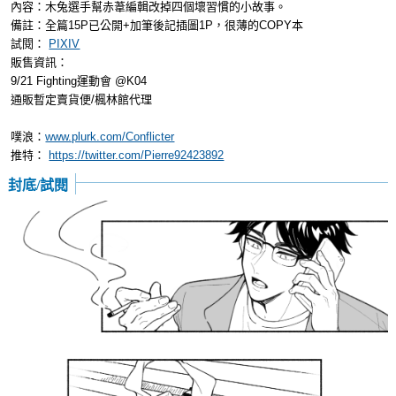
內容：木兔選手幫赤葦編輯改掉四個壞習慣的小故事。
備註：全篇15P已公開+加筆後記插圖1P，很薄的COPY本
試閱：
PIXIV
販售資訊：
9/21 Fighting運動會 @K04
通販暫定賣貨便/楓林館代理
噗浪：
www.plurk.com/Conflicter
推特：
https://twitter.com/Pierre92423892
封底/試閱