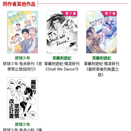
同作者其他作品
排球少年
東離劍遊紀
東離劍遊紀
排球少年-兔赤新刊《見
東離劍遊紀-殤凜新刊
東離劍遊紀-殤凜新刊
學禁止情侶同行》
《Shall We Dance?》
《最終章後的無盡之
旅》
排球少年
排球少年-兔赤小料《編