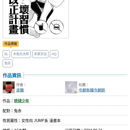
作品標籤
BL
木兔光太郎
赤葦京治
HQ
兔赤
作品資訊
作者：
社團：
皮鵝
今朝有糖今朝醉
作品：
排球少年
配對：兔赤
性質屬性：女性向 JUMP系 漫畫本