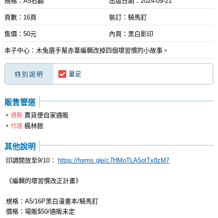
規格：A5右翻
出版日期：
2024-09-21
頁數：16頁
裝訂：騎馬釘
售價：50元
內頁：黑白影印
本子中心：木兔選手幫赤葦編輯改掉四個壞習慣的小故事。
量足
特別說明
販售管道
賣貨便自家通販
通販
楓林館
代理
其他說明
印調開放至9/10：
https://forms.gle/c7HMoTLA5otTx8zM7
《編輯的壞習慣改正計畫》
規格：A5/16P黑白漫畫本/騎馬釘
價格：場販$50/通販未定