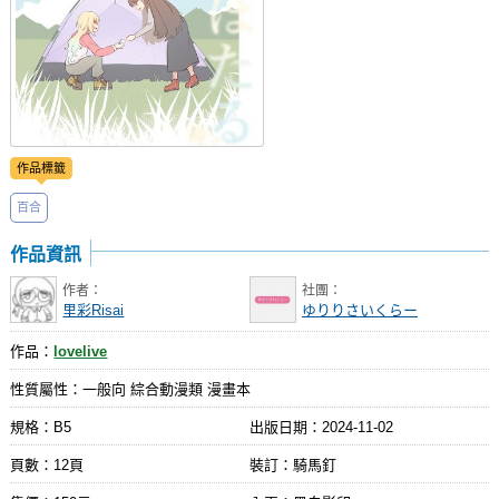
作品標籤
百合
作品資訊
作者：
社團：
里彩Risai
ゆりりさいくらー
作品：
lovelive
性質屬性：一般向 綜合動漫類 漫畫本
規格：B5
出版日期：
2024-11-02
頁數：12頁
裝訂：騎馬釘