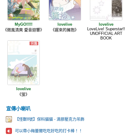
MyGO!!!!!
lovelive
lovelive
LoveLive! Superstar!!
《微風清爽 愛音迴響》
《遲來的擁抱》
UNOFFICIAL ART
BOOK
lovelive
《蛍》
宣傳小喇叭
【怪獸8號】保科貓貓 - 滴膠壓克力吊飾
可以帶小梅蕾爾吃吃好吃的打卡棒！！