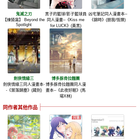
鬼滅之刃
黑子的籃球/影子籃球員
凶宅筆記同人漫畫本--
【煉猗窩】 Beyond the
同人漫畫--《Kiss me
《錦時》(朋我/恆爍)
Spotlight
for LUCK》(黃黑)
劍俠情緣三
博多豚骨拉麵團
劍俠情緣三同人漫畫本-
博多豚骨拉麵團同人漫
-《葉落歸塵》(藏劍)
畫本--《此夜好眠》(馬
場X林)
同作者其他作品