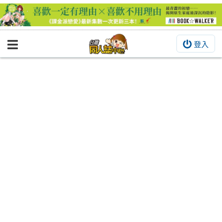
登入
BOOKY書集倉庫
同人作品
同人誌
同人周邊
同人數位作品
活動&消息
同人誌活動
最新消息
同人相關店家
宣傳&交流