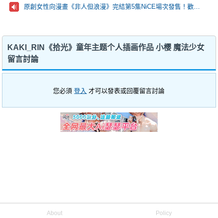
原創女性向漫畫《非人但浪漫》完結第5集NiCE場次發售！歡迎來看看！
KAKI_RIN《拾光》童年主题个人插画作品 小樱 魔法少女
留言討論
您必須
登入
才可以發表或回覆留言討論
About
Policy