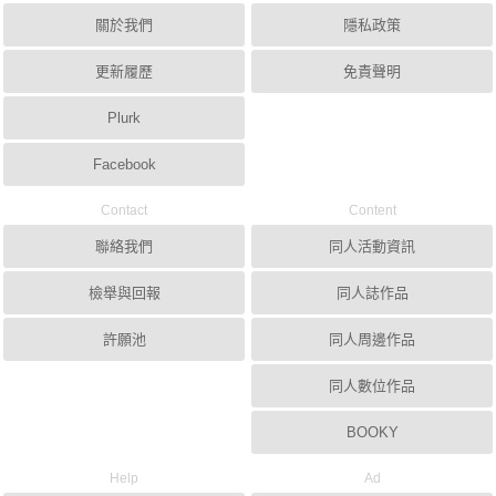
關於我們
隱私政策
更新履歷
免責聲明
Plurk
Facebook
Contact
Content
聯絡我們
同人活動資訊
檢舉與回報
同人誌作品
許願池
同人周邊作品
同人數位作品
BOOKY
Help
Ad