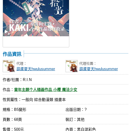
作品資訊
代理：
代理社團：
葫蘆夏天hwulusummer
葫蘆夏天hwulusummer
作者/社團：R.I.N
作品：
童年主题个人插画作品 小樱 魔法少女
性質屬性：一般向 綜合動漫類 插畫本
規格：B5變形
出版日期：
?
頁數：68頁
裝訂：其他
售價：500元
內頁：黑白混彩色