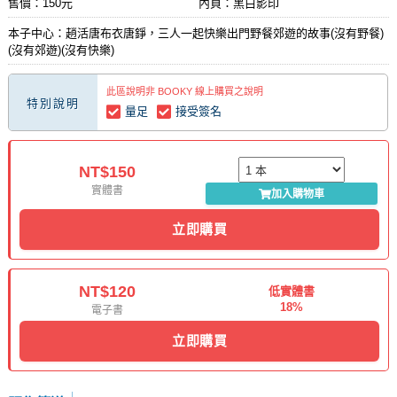
售價：150元
內頁：黑白影印
本子中心：趙活唐布衣唐錚，三人一起快樂出門野餐郊遊的故事(沒有野餐)
(沒有郊遊)(沒有快樂)
此區說明非 BOOKY 線上購買之說明
特別說明
量足
接受簽名
NT$150
實體書
加入購物車
立即購買
NT$120
低實體書
18%
電子書
立即購買