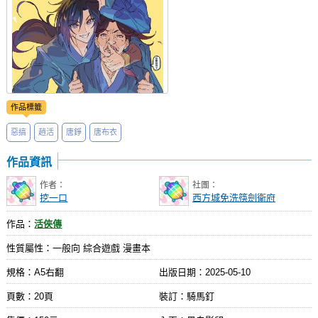
作品標籤
惡搞
趙活
唐錚
唐布衣
作品資訊
作者：
社團：
挖一口
西方城免洗筷劍衛府
作品：
活俠傳
性質屬性：一般向 綜合遊戲 漫畫本
規格：A5右翻
出版日期：
2025-05-10
頁數：20頁
裝訂：騎馬釘