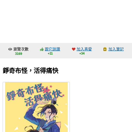
同人社團
工作委託
同人宣傳看板
繪圖藝廊
瀏覽次數
跟它說讚
加入喜愛
加入筆記
交流中心
+11
+34
3169
攤位轉讓區
錚奇布怪，活得痛快
會員功能選單
會員中心
註冊會員
登入