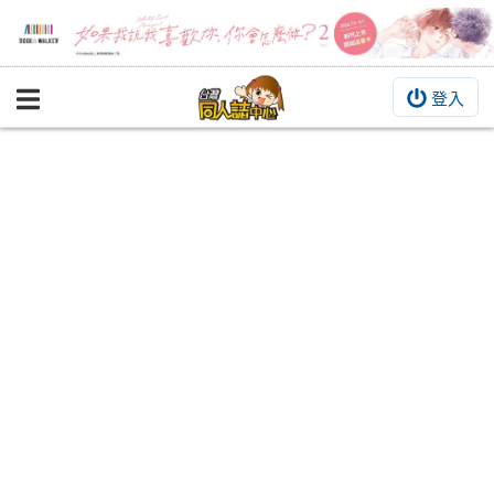
登入
BOOKY書集倉庫
同人作品
同人誌
同人周邊
同人數位作品
活動&消息
同人誌活動
最新消息
同人相關店家
宣傳&交流