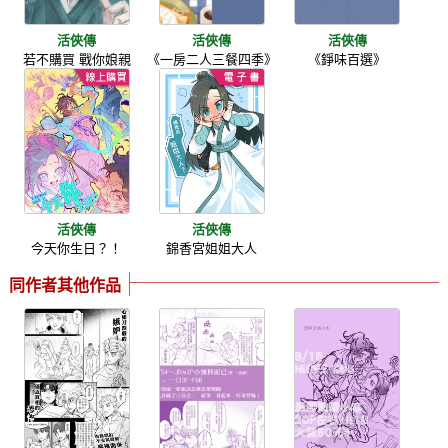
活俠傳
活俠傳
活俠傳
若不購買 戰你娘親
《一房二人三餐四季》
《錚味百選》
活俠傳
活俠傳
今天你生日？！
錦香宮姐姐大人
同作者其他作品