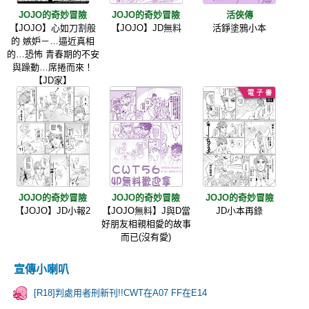
JOJO的奇妙冒險
JOJO的奇妙冒險
活俠傳
【JOJO】心如刀割般
【JOJO】JD無料
活錚塗鴉小本
的 嫉妒－…逼近真相
的…恐怖 青春期的不安
與躁動…席捲而來！
【JD家】
JOJO的奇妙冒險
JOJO的奇妙冒險
JOJO的奇妙冒險
【JOJO】JD小報2
【JOJO無料】J與D當
JD小本再錄
好朋友相親相愛的故事
而已(沒有愛)
宣傳小喇叭
[R18]判處用者刑新刊!!CWT在A07 FF在E14