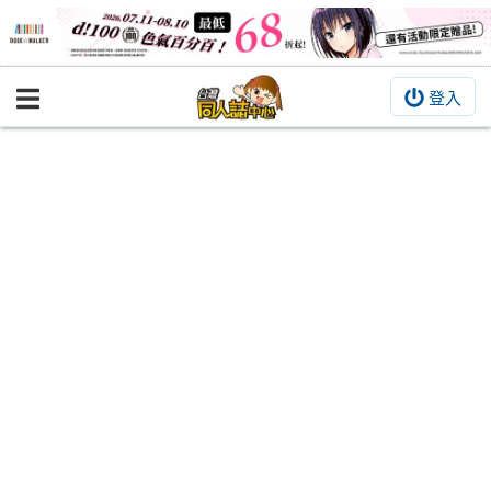
登入
BOOKY書集倉庫
同人作品
同人誌
同人周邊
同人數位作品
活動&消息
同人誌活動
最新消息
同人相關店家
宣傳&交流