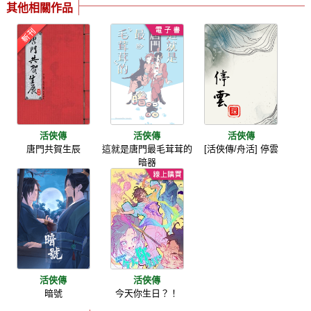
其他相關作品
活俠傳
活俠傳
活俠傳
唐門共賀生辰
這就是唐門最毛茸茸的
[活俠傳/舟活] 停雲
暗器
活俠傳
活俠傳
暗號
今天你生日？！