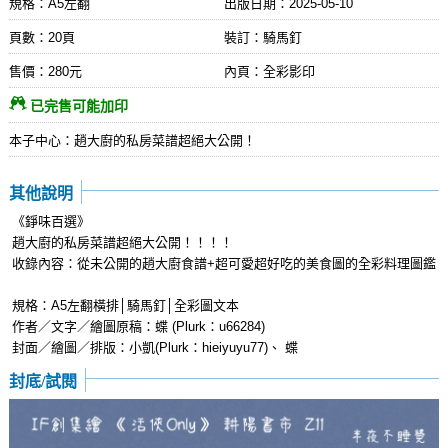
規格：A5左翻
出版日期：
2025-05-10
頁數：20頁
裝訂：騎馬釘
售價：280元
內頁：全彩影印
已完售可能加印
本子中心：趙大廚的私房菜譜超絕大公開！
其他說明
《錚味百選》
趙大廚的私房菜譜超絕大公開！！！！
收錄內容：從未公開的趙大廚食譜+超可愛超好吃的美食圖的全彩料理圖鑑
規格：A5左翻橫排│騎馬釘│全彩圖文本
作者／文字／繪圖原稿：蝶 (Plurk：u66284)
封面／繪圖／排版：小凱(Plurk：hieiyuyu77)、 蝶
封底/試閱