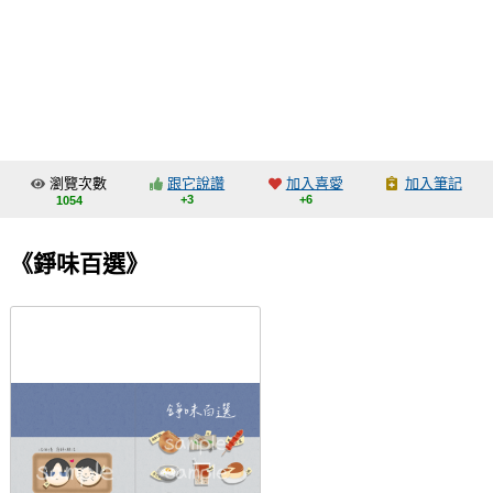
同人社團
工作委託
同人宣傳看板
繪圖藝廊
瀏覽次數
跟它說讚
加入喜愛
加入筆記
交流中心
+3
+6
1054
攤位轉讓區
《錚味百選》
會員功能選單
會員中心
註冊會員
登入