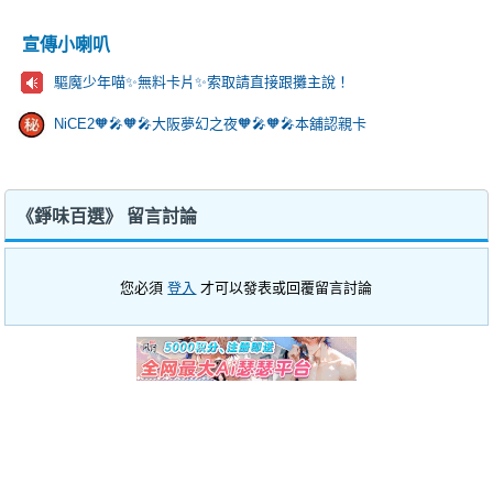
宣傳小喇叭
驅魔少年喵✨️無料卡片✨️索取請直接跟攤主說！
NiCE2🧡🎤🧡🎤大阪夢幻之夜🧡🎤🧡🎤本舖認親卡
《錚味百選》 留言討論
您必須
登入
才可以發表或回覆留言討論