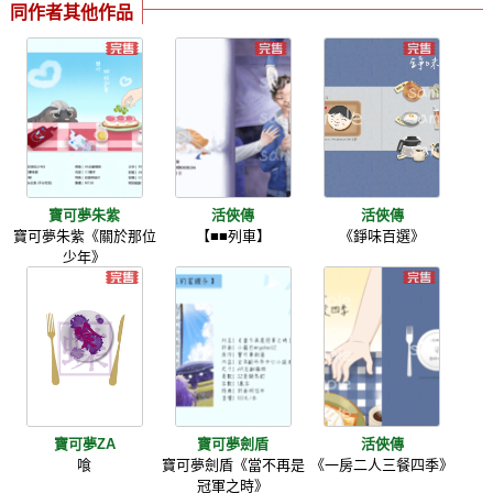
同作者其他作品
寶可夢朱紫
活俠傳
活俠傳
寶可夢朱紫《關於那位
【■■列車】
《錚味百選》
少年》
寶可夢ZA
寶可夢劍盾
活俠傳
喰
寶可夢劍盾《當不再是
《一房二人三餐四季》
冠軍之時》