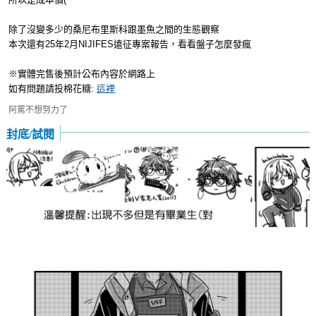
除了沒變多少的桑尼布里斯科跟墨魚之間的生態觀察
本次還有25年2月NIJIFES遠征專案報告，看看盤子怎麼發瘋
※實體完售後預計公布內容於網路上
如有問題請投棉花糖:
這裡
阿罵不想努力了
封底/試閱