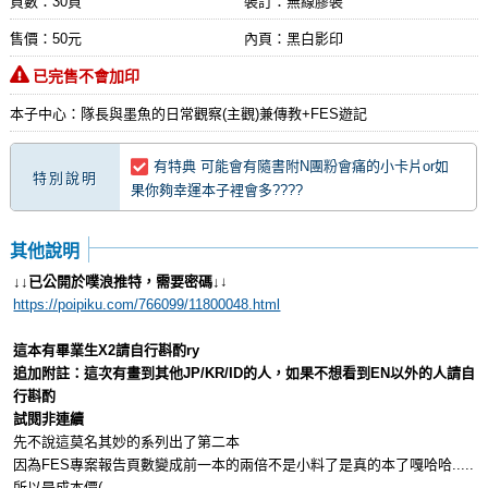
頁數：30頁
裝訂：無線膠裝
售價：50元
內頁：黑白影印
已完售不會加印
本子中心：隊長與墨魚的日常觀察(主觀)兼傳教+FES遊記
有特典 可能會有隨書附N團粉會痛的小卡片or如
特別說明
果你夠幸運本子裡會多????
其他說明
↓↓已公開於噗浪推特，需要密碼↓
↓
https://poipiku.com/766099/11800048.html
這本有畢業生X2請自行斟酌ry
追加附註：這次有畫到其他JP/KR/ID的人，如果不想看到EN以外的人請自
行斟酌
試閱非連續
先不說這莫名其妙的系列出了第二本
因為FES專案報告頁數變成前一本的兩倍不是小料了是真的本了嘎哈哈.....
所以是成本價(