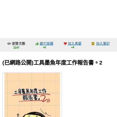
同人社團
工作委託
同人宣傳看板
繪圖藝廊
瀏覽次數
跟它說讚
加入喜愛
加入筆記
交流中心
+0
+4
1147
攤位轉讓區
(已網路公開)工具墨魚年度工作報告書。2
會員功能選單
會員中心
註冊會員
登入