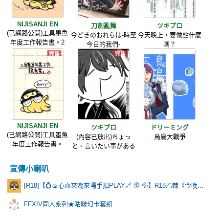
NIJISANJI EN
刀劍亂舞
ツキプロ
(已網路公開)工具墨魚
今どきのおれらは-時至
今天晚上，要做點什麼
年度工作報告書。2
今日的我們-
嗎？
NIJISANJI EN
ツキプロ
ドリーミング
(已網路公開)工具墨魚
(內容已放出)ちょっ
鳥鳥大戰爭
年度工作報告書。
と、言いたい事がある
宣傳小喇叭
[R18]【💍🍙心血來潮來場手扣PLAY🔗 🔞 💦】R18乙棘《今晚有一點點特別》
FFXIV同人系列★咕啵幻卡套組