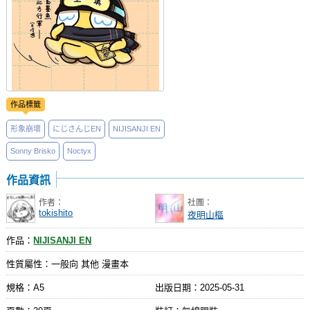
作品標籤
形象崩壞
にじさんじEN
NIJISANJI EN
Sonny Brisko
Noctyx
作品資訊
作者：
社團：
tokishito
夜明山樞
作品：
NIJISANJI EN
性質屬性：一般向 其他 漫畫本
規格：A5
出版日期：
2025-05-31