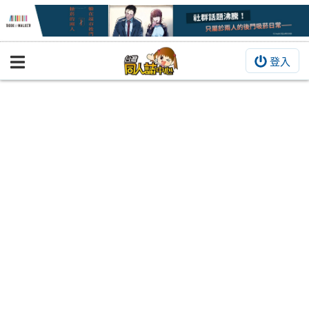
登入
BOOKY書集倉庫
同人作品
同人誌
同人周邊
同人數位作品
活動&消息
同人誌活動
最新消息
同人相關店家
宣傳&交流