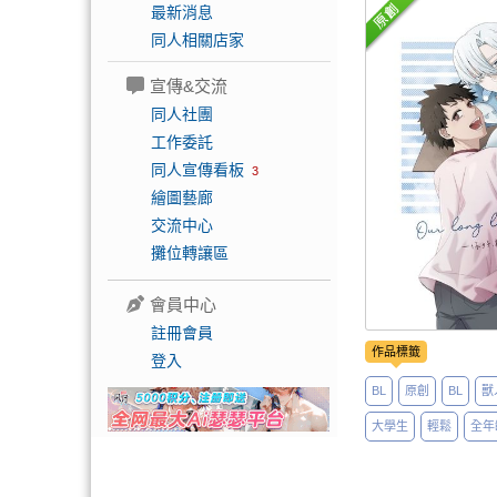
最新消息
同人相關店家
宣傳&交流
同人社團
工作委託
同人宣傳看板
3
繪圖藝廊
交流中心
攤位轉讓區
會員中心
註冊會員
作品標籤
登入
BL
原創
BL
獸
大學生
輕鬆
全年