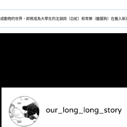
變成動物的世界，即將成為大學生的沈淵詞（白蛇）和常樂（臘腸狗）在搬入新