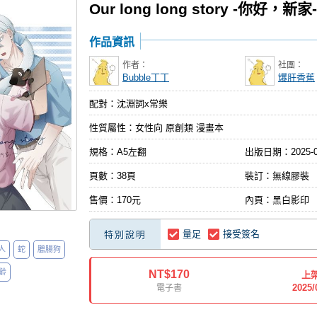
Our long long story -你好，新家-
作品資訊
作者：
社團：
Bubble丁丁
爆肝香蕉
配對：沈淵詞x常樂
性質屬性：女性向 原創類 漫畫本
規格：A5左翻
出版日期：
2025-
頁數：38頁
裝訂：無線膠裝
售價：170元
內頁：黑白影印
量足
接受簽名
特別說明
人
蛇
臘腸狗
齡
NT$170
上
2025/
電子書