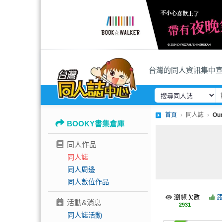
台灣的同人資訊集中
首頁
同人誌
Ou
BOOKY書集倉庫
同人作品
同人誌
同人周邊
同人數位作品
瀏覽次數
活動&消息
2931
同人誌活動