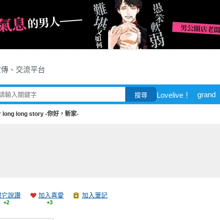
宣傳、交流平台
grand
Lovelive！
搜尋
r long long story -你好，新家-
跟它說讚
加入喜愛
加入筆記
+2
+3