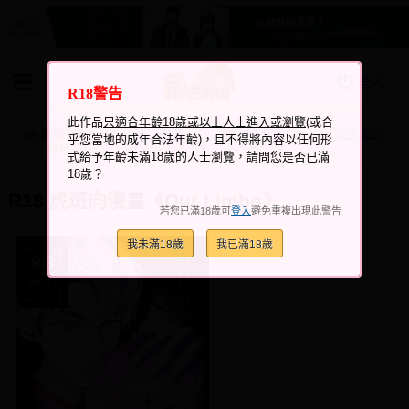
登入
R18警告
BOOKY書集倉庫
此作品
只適合年齡18歲或以上人士進入或瀏覽
(或合
同人作品
瀏覽次數
跟它說讚
加入喜愛
加入筆記
乎您當地的成年合法年齡)，且不得將內容以任何形
+2
+4
1034
式給予年齡未滿18歲的人士瀏覽，請問您是否已滿
同人誌
18歲？
同人周邊
R18 虎斑向漫畫《Our Limbo》
若您已滿18歲可
登入
避免重複出現此警告
同人數位作品
我未滿18歲
我已滿18歲
活動&消息
同人誌活動
最新消息
同人相關店家
宣傳&交流