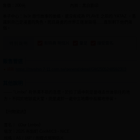
售價：200元
內頁：黑白影印
本子中心：3v3r 原作故事的後續，還沒有成為 PLAVE 之前的 YATAZ ，意
識到自己是漫畫的角色，而且身處的世界正逐漸崩塌......直到剩下他們兩
個。
有特典 明信片
量足
接受簽名
特別說明
販售管道
https://myship.7-11.com.tw/general/detail/GM2505248592303
通販
其他說明
—— "Limbo" 有停滯不前的意思，於拉丁語中則是靈魂去世後前往的地
方。不同於地獄或天堂，而是處於一處中立地帶中孤獨地停留。
【刊物資訊】
書名｜《Our Limbo》
場次｜2025 布榖町 CooMIC3、NiCE
規格｜A5 / 16P / 附贈虎斑明信片