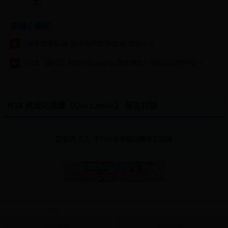
定》
宣傳小喇叭
NiCE魔審新品! 搖尾巴吊飾/貼紙組/燙色小卡
NiCE【雞43】妮姬神罰cosplay寫真明信片套組$300贈手扇一把🩷
R18 虎斑向漫畫《Our Limbo》 留言討論
您必須
登入
才可以發表或回覆留言討論
About
Policy
關於我們
隱私政策