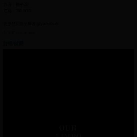
作者｜柚子酒
價格｜200 NTD
更多試閱請至噗浪 @yuzushu6
柚子酒 @yuzushu6
封底/試閱