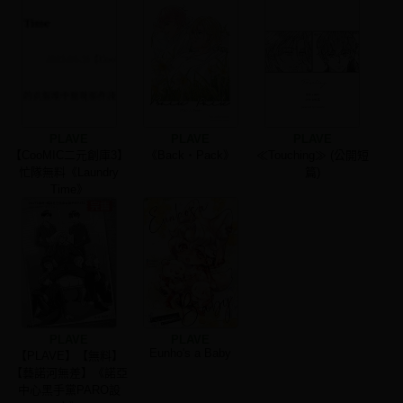
PLAVE
PLAVE
PLAVE
【CooMIC二元創庫3】
《Back・Pack》
≪Touching≫ (公開短
忙隊無料《Laundry
篇)
Time》
PLAVE
PLAVE
Eunho's a Baby
【PLAVE】【無料】
【藝諾河無差】《諾亞
中心黑手黨PARO設