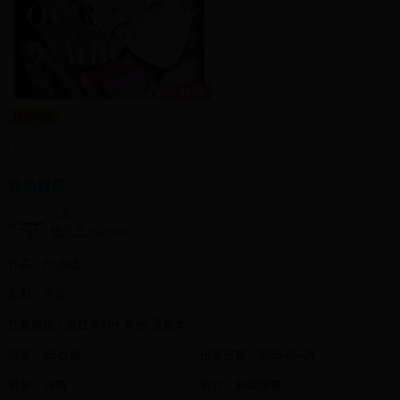
同人社團
工作委託
同人宣傳看板
作品標籤
繪圖藝廊
BL
交流中心
攤位轉讓區
作品資訊
作者：
會員功能選單
柚子酒 yuzushu
會員中心
作品：
PLAVE
註冊會員
配對：虎斑
登入
性質屬性：女性向18+ 其他 漫畫本
規格：A5右翻
出版日期：
2025-05-24
頁數：16頁
裝訂：無線膠裝