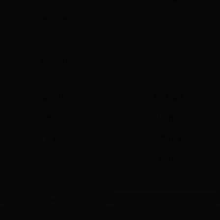
更新履歷
免責聲明
Plurk
Facebook
Contact
Content
聯絡我們
同人活動資訊
檢舉與回報
同人誌作品
許願池
同人周邊作品
同人數位作品
BOOKY
Help
Ad
繪圖藝廊作品
刊登廣告