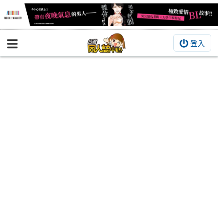
登入
BOOKY書集倉庫
同人作品
同人誌
同人周邊
同人數位作品
活動&消息
同人誌活動
最新消息
同人相關店家
宣傳&交流