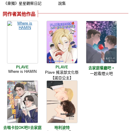
《衆獨》星星觀察日記
說集
同作者其他作品
PLAVE
PLAVE
去家庭餐廳吧。
Where is HAMIN
Plave 搖滾部文化祭
一起看煙火吧
【諾亞公主】
去唱卡拉OK吧!/去家庭
哈利波特