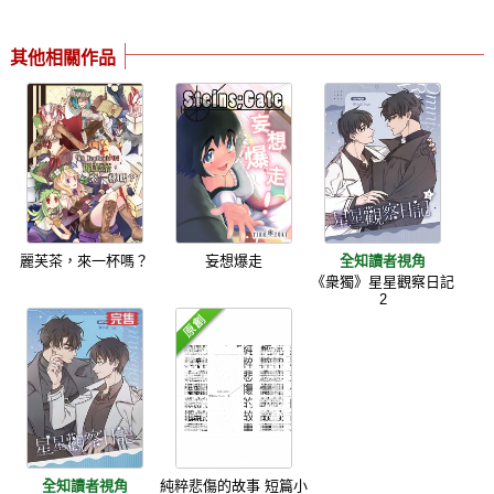
其他相關作品
麗芙茶，來一杯嗎？
妄想爆走
全知讀者視角
《衆獨》星星觀察日記
2
全知讀者視角
純粹悲傷的故事 短篇小