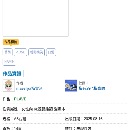
作品標籤
萌萌
PLAVE
輕鬆搞笑
日常
HAMIN
作品資訊
作者：
社團：
maesilju/梅實酒
梅有酒也梅實間
作品：
PLAVE
性質屬性：女性向 電視藝能類 漫畫本
規格：A5右翻
出版日期：
2025-08-16
頁數：14頁
裝訂：無線膠裝