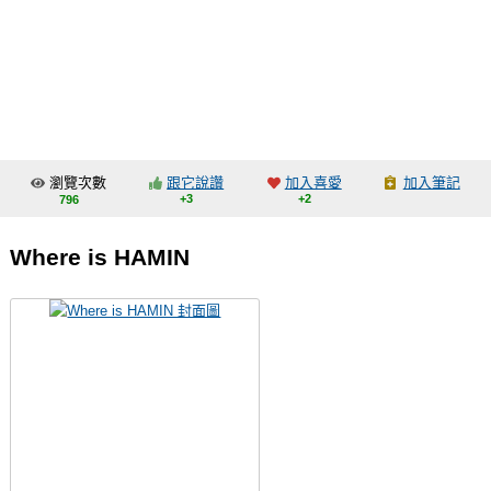
同人社團
工作委託
同人宣傳看板
繪圖藝廊
瀏覽次數
跟它說讚
加入喜愛
加入筆記
交流中心
+3
+2
796
攤位轉讓區
Where is HAMIN
會員功能選單
會員中心
註冊會員
登入