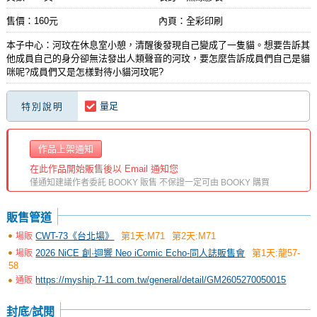
售價：160元
內頁：全彩印刷
本子中心：河玟在休息室小憩，清醒後發現自己變成了一隻貓。想要告訴其
他成員自己的身分卻無法發出人類聲音的河玟，要怎麼告訴成員們自己是貓
咪呢?成員們又是怎樣對待小貓河玟呢?
量足
特別說明
作品上架通知
在此作品開始販售後以 Email 通知您
僅通知建議作者委託 BOOKY 販售 不保證一定可由 BOOKY 購買
販售管道
CWT-73《台北場》
第1天:M71
第2天:M71
場販
2026 NiCE 創·迴響 Neo iComic Echo-同人誌販售會
第1天:龍57-
場販
58
https://myship.7-11.com.tw/general/detail/GM2605270050015
通販
封底/試閱