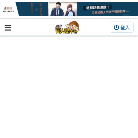
登入
BOOKY書集倉庫
同人作品
同人誌
同人周邊
同人數位作品
活動&消息
同人誌活動
最新消息
同人相關店家
宣傳&交流