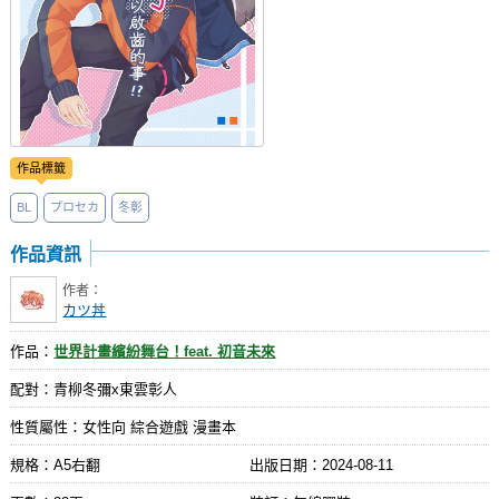
作品標籤
BL
プロセカ
冬彰
作品資訊
作者：
カツ丼
作品：
世界計畫繽紛舞台！feat. 初音未來
配對：青柳冬彌x東雲彰人
性質屬性：女性向 綜合遊戲 漫畫本
規格：A5右翻
出版日期：
2024-08-11