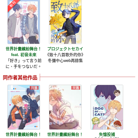
世界計畫繽紛舞台！
プロジェクトセカイ
feat. 初音未來
《致十八首歌外的你》
「好き」って言う前
冬彌中心web再錄集
に、手をつないだ。
同作者其他作品
世界計畫繽紛舞台！
世界計畫繽紛舞台！
失憶投捕