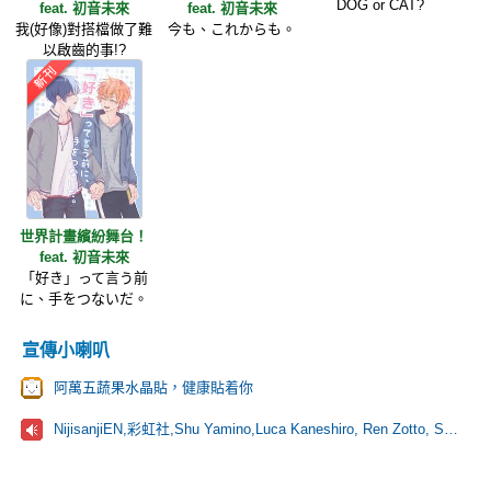
DOG or CAT?
feat. 初音未來
feat. 初音未來
我(好像)對搭檔做了難
今も、これからも。
以啟齒的事!?
世界計畫繽紛舞台！
feat. 初音未來
「好き」って言う前
に、手をつないだ。
宣傳小喇叭
阿萬五蔬果水晶貼，健康貼着你
NijisanjiEN,彩虹社,Shu Yamino,Luca Kaneshiro, Ren Zotto, Sonny Brisko, NOVA, にじさんじ