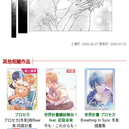
上傳於: 2025-05-27 更新於: 2025-07-31
其他相關作品
プロセカ
世界計畫繽紛舞台！
世界計畫 プロセカ
プロセカ[冬彰]有Bear
feat. 初音未來
Breathing In Sync 冬彰
來-同居計畫
今も、これからも。
插畫集