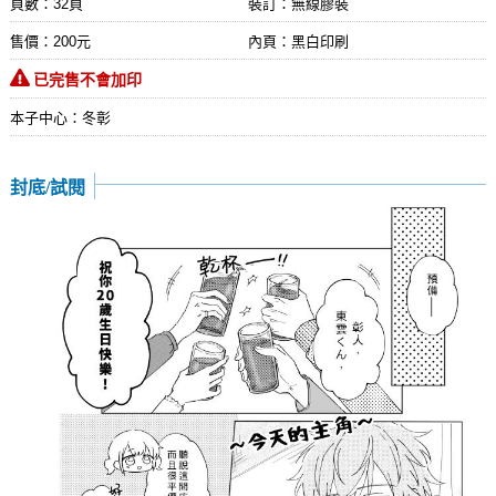
頁數：32頁
裝訂：無線膠裝
售價：200元
內頁：黑白印刷
已完售不會加印
本子中心：冬彰
封底/試閱