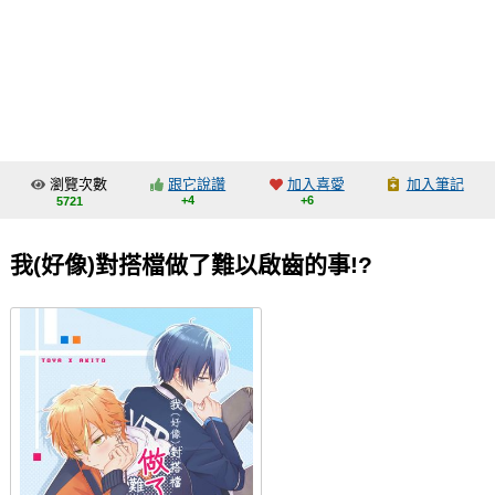
同人社團
工作委託
同人宣傳看板
繪圖藝廊
瀏覽次數
跟它說讚
加入喜愛
加入筆記
交流中心
+4
+6
5721
攤位轉讓區
我(好像)對搭檔做了難以啟齒的事!?
會員功能選單
會員中心
註冊會員
登入