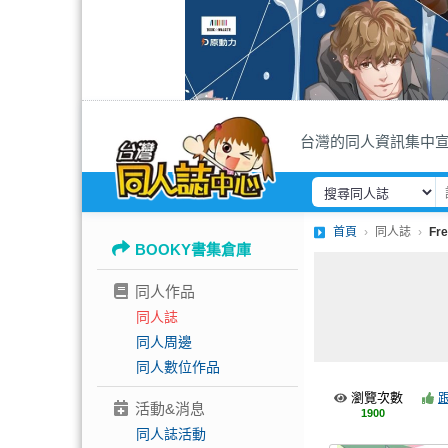
台灣的同人資訊集中
首頁
同人誌
Fre
BOOKY書集倉庫
同人作品
同人誌
同人周邊
同人數位作品
瀏覽次數
活動&消息
1900
同人誌活動