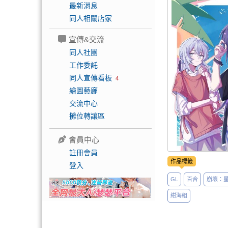
最新消息
同人相關店家
宣傳&交流
同人社團
工作委託
同人宣傳看板
4
繪圖藝廊
交流中心
攤位轉讓區
會員中心
註冊會員
作品標籤
登入
GL
百合
崩壞：
紺海組