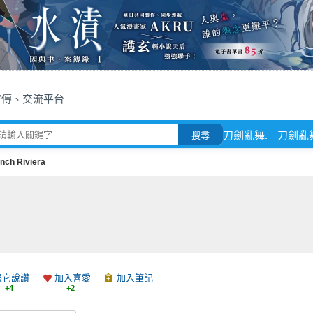
宣傳、交流平台
刀劍亂舞.
刀劍亂
搜尋
nch Riviera
跟它說讚
加入喜愛
加入筆記
+4
+2