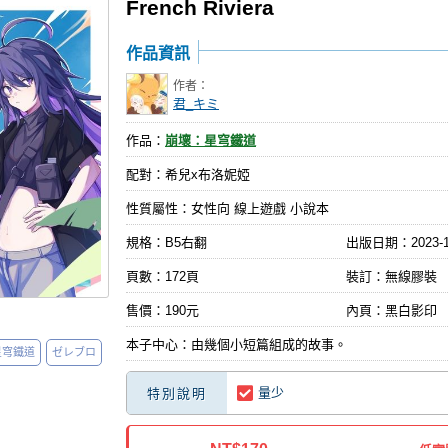
French Riviera
作品資訊
作者：
君_キミ
作品：
崩壞：星穹鐵道
配對：希兒x布洛妮婭
性質屬性：女性向 線上遊戲 小說本
規格：B5右翻
出版日期：
2023-
頁數：172頁
裝訂：無線膠裝
售價：190元
內頁：黑白影印
本子中心：由幾個小短篇組成的故事。
星穹鐵道
ゼレブロ
量少
特別說明