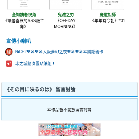
全知讀者視角
鬼滅之刃
魔道祖師
《讀者喜歡的SSS級主
《OFFDAY
《年年有今朝》#01
角》
MORNING》
宣傳小喇叭
NiCE2🧡🎤🧡🎤大阪夢幻之夜🧡🎤🧡🎤本舖認親卡
冰之城牆湊雪貼紙組！
《その目に映るのは》 留言討論
本作品暫不開放留言討論