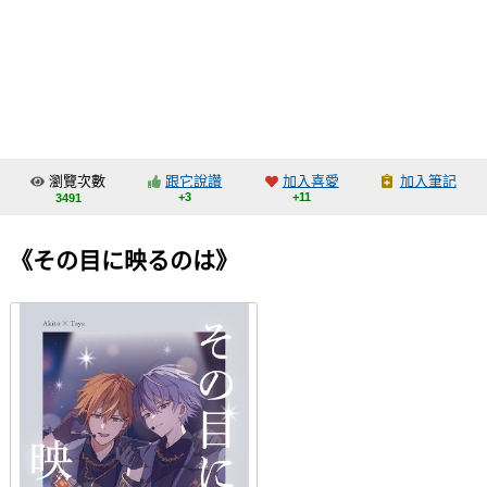
同人社團
工作委託
同人宣傳看板
繪圖藝廊
瀏覽次數
跟它說讚
加入喜愛
加入筆記
交流中心
+3
+11
3491
攤位轉讓區
《その目に映るのは》
會員功能選單
會員中心
註冊會員
登入