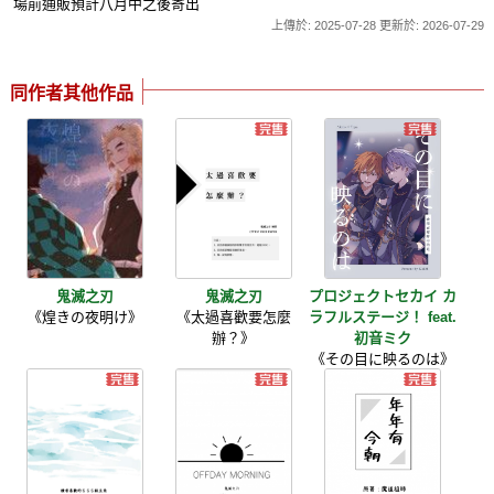
場前通販預計八月中之後寄出
上傳於: 2025-07-28 更新於: 2026-07-29
同作者其他作品
鬼滅之刃
鬼滅之刃
プロジェクトセカイ カ
《煌きの夜明け》
《太過喜歡要怎麼
ラフルステージ！ feat.
辦？》
初音ミク
《その目に映るのは》