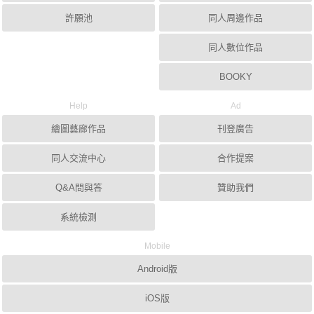
許願池
同人周邊作品
同人數位作品
BOOKY
Help
Ad
繪圖藝廊作品
刊登廣告
同人交流中心
合作提案
Q&A問與答
贊助我們
系統檢測
Mobile
Android版
iOS版