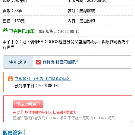
規格：A5左翻
出版日期：
2025-08-16
頁數：58頁
裝訂：無線膠裝
售價：150元
內頁：黑白影印
已完售已加印
預計販售日：2026-08-15
本子中心：地下偶像BAD DOGS經歷分開又重逢的故事，與原作可視為平
行世界。
有特典 封面同圖膠片
特別說明
立即預訂 《その目に映るのは》
預訂結束日：2026-08-16
作品上架通知
在此作品開始販售後以 Email 通知您
僅通知建議作者委託 BOOKY 販售 不保證一定可由 BOOKY 購買
販售管道