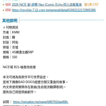
2026 NiCE 創·迴響 Neo iComic Echo-同人誌販售會
第1天:C57
場販
https://myship.7-11.com.tw/general/detail/GM2212172805386
通販
其他說明
♬刊物資訊
作者｜KMM
封面｜鶴
封設｜阿佑
排版｜言墟
規格｜A5橫書左翻58P
價格｜150
NiCE場 B21-柚香肉桂捲
本次可視為與原作平行世界設定，
是地下偶像BAD DOGS經歷分開又重逢的故事。
內文有使用實際存在歌曲(及自我流翻譯歌詞)。
還有自己捏造詞曲創作。
試閱：
https://privatter.me/page/6887910ae89fc