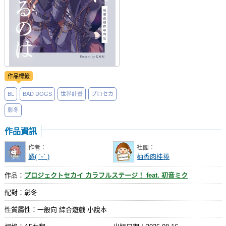
作品標籤
BL
BAD DOGS
世界計畫
プロセカ
彰冬
作品資訊
作者：
社團：
蜷( ˊᵕˋ )
柚香肉桂捲
作品：
プロジェクトセカイ カラフルステージ！ feat. 初音ミク
配對：彰冬
性質屬性：一般向 綜合遊戲 小說本