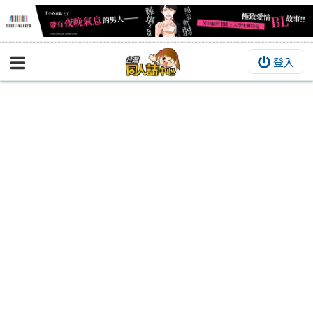
登入
BOOKY書集倉庫
同人作品
同人誌
同人周邊
同人數位作品
活動&消息
同人誌活動
最新消息
同人相關店家
宣傳&交流