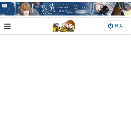
登入
BOOKY書集倉庫
同人作品
同人誌
同人周邊
同人數位作品
活動&消息
同人誌活動
最新消息
同人相關店家
宣傳&交流