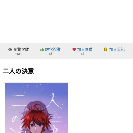
同人社團
工作委託
同人宣傳看板
繪圖藝廊
瀏覽次數
跟它說讚
加入喜愛
加入筆記
交流中心
+3
+2
1615
攤位轉讓區
二人の決意
會員功能選單
會員中心
註冊會員
登入