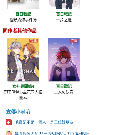
百日戰記
百日戰記
澄野拓海事件簿
一步之遙
同作者其他作品
女神異聞錄4
百日戰記
ETERNAL-主花同人插
二人の決意
圖本
宣傳小喇叭
毛寶妃不是一個人，是三位好朋友
學園偶像大師 リー清點陣壓克力立牌+貼紙