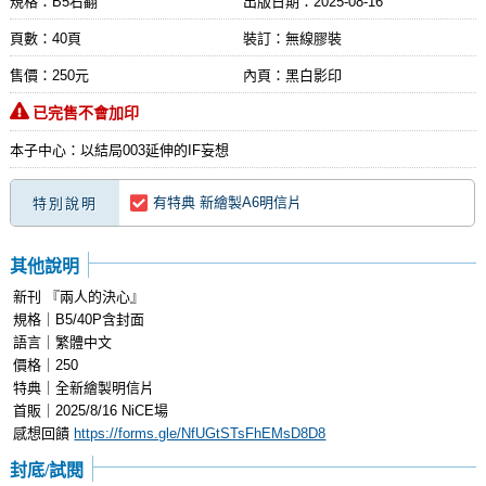
規格：B5右翻
出版日期：
2025-08-16
頁數：40頁
裝訂：無線膠裝
售價：250元
內頁：黑白影印
已完售不會加印
本子中心：以結局003延伸的IF妄想
有特典 新繪製A6明信片
特別說明
其他說明
新刊 『兩人的決心』
規格｜B5/40P含封面
語言｜繁體中文
價格｜250
特典｜全新繪製明信片
首販｜2025/8/16 NiCE場
感想回饋
https://forms.gle/NfUGtSTsFhEMsD8D8
封底/試閱