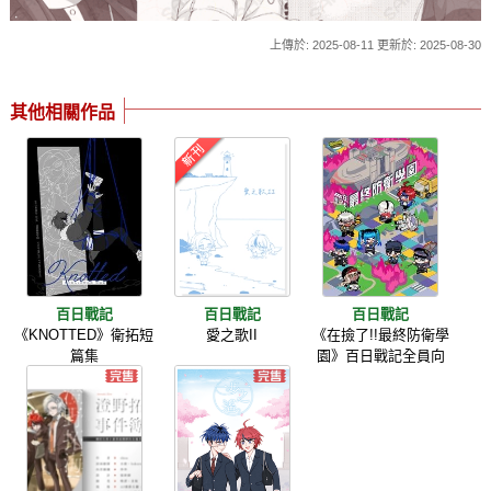
上傳於: 2025-08-11 更新於: 2025-08-30
其他相關作品
百日戰記
百日戰記
百日戰記
《KNOTTED》衛拓短
愛之歌II
《在撿了!!最終防衛學
篇集
園》百日戰記全員向