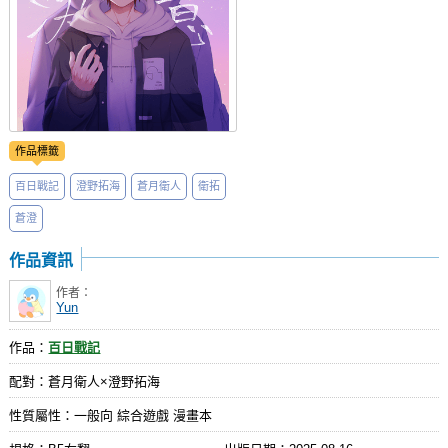
作品標籤
百日戰記
澄野拓海
蒼月衛人
衛拓
蒼澄
作品資訊
作者：
Yun
作品：
百日戰記
配對：蒼月衛人×澄野拓海
性質屬性：一般向 綜合遊戲 漫畫本