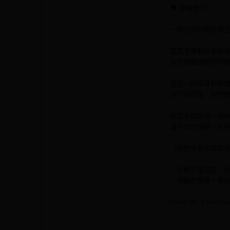
🖤 故事簡介
一部在烈日與追捕
當黑手黨幹部弗雷
在他要離開紐約的
這是一段藏身於廢
但可笑的是，他們
而當全國因另一場無
藏不住的情感、失
「他們不是這麼簡
一段既不是兄弟，
一場關於選擇、背
Come on, Everything