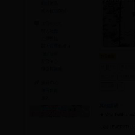
最新消息
同人相關店家
宣傳&交流
同人社團
工作委託
同人宣傳看板
4
繪圖藝廊
作品標籤
交流中心
BL
R15
黑色小說
攤位轉讓區
逃亡之旅
控制壓抑
會員中心
強攻強受
BL
註冊會員
登入
其他說明
🔥 火火 TwinFla
小說《EVERYTHIN