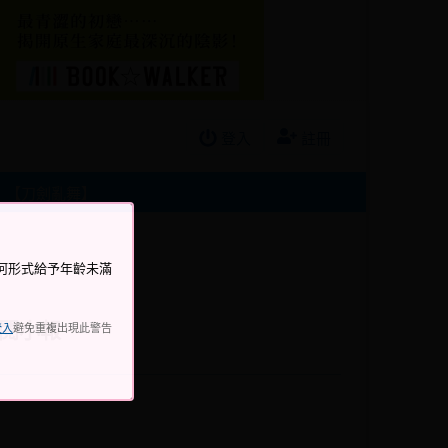
登入
註冊
【刀劍亂舞】
何形式給予年齡未滿
試閱小報
登入
避免重複出現此警告