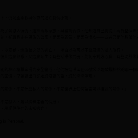
之下，仍渴望柔軟與依靠的逃亡愛情小說。
多為了替恩人復仇，選擇背叛家族、與聯調合作，他知道自己將從此背負整個世
那刻，卻轉身走進恩佐的公寓。是因為義氣、是因為愧疚——或者只是他想帶他
道、沙塵暴、爛旅館之間的逃亡。一場自以為可以不談感情的雙人旅行。
對彼此這麼熟悉，又這麼陌生；有些話語像武器，能刺穿對方心臟。有些沈默像
關的校園槍擊案提高安全警戒，他們被迫滯留在66號公路邊破爛旅館的那一個
控的回憶、早該說出口卻始終沒說的話，終於漸漸浮現。
單的關係，不是什麼私人的關係，不是世界上任何語言可以描述的關係。」
也不是戀人，難以純粹定義的情感。
叛、承諾與倖存的未知逃亡。
 is Personal.