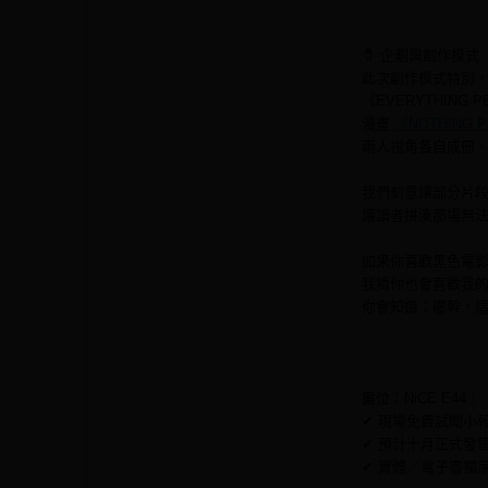
🧷 企劃與創作模式
此次創作模式特別，為
《EVERYTHING
漫畫
《NOTHING 
兩人視角各自成冊
我們刻意讓部分片
讓讀者拼湊那場無
如果你喜歡黑色電
我猜你也會喜歡我
你會知道：喔幹，
攤位：NiCE E44｜
✔ 現場免費試閱小
✔ 預計十月正式發
✔ 實體／電子書獨