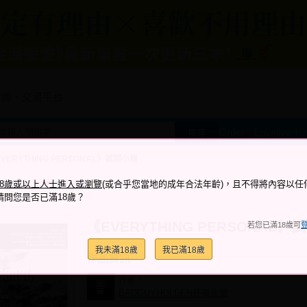
宣傳、交流平台
Order
Lovelive！
搜尋
VERYTHING PERSONAL》試閱小報
跟它說讚
加入喜愛
加入筆記
18歲或以上人士進入或瀏覽
(或合乎您當地的成年合法年齡)，且不得將內容以任
+4
+3
請問您是否已滿18歲？
《EVERYTHING PERSONAL》
若您已滿18歲可
我未滿18歲
我已滿18歲
作品資訊
作者：
BADGUYHOLDEN杯蓋後盾