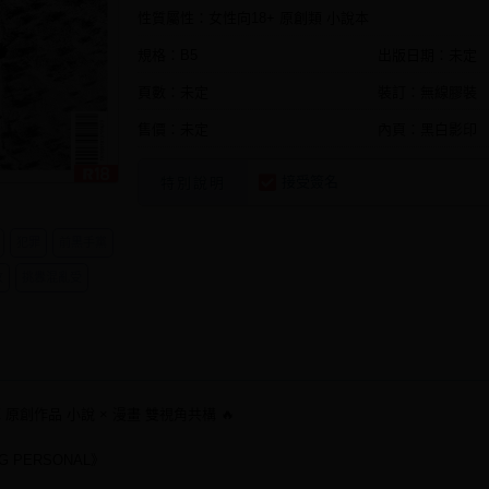
性質屬性：女性向18+ 原創類 小說本
規格：B5
出版日期：
未定
頁數：未定
裝訂：無線膠裝
售價：未定
內頁：黑白影印
接受簽名
特別說明
犯罪
前黑手黨
攻
挑釁混亂受
meZ 原創作品 小說 × 漫畫 雙視角共構 🔥
G PERSONAL》