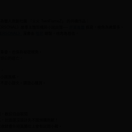
雙人原創社團 「火火 TwinFlameZ」 的共構作品：
 PERSONAL》故事主體架構與小說由我──
杯蓋後盾
撰寫，視角為弗雷多，
PERSONAL》
漫畫由
哈尼
繪製，視角為恩佐，
。
段重疊，也保有祕密視角，
法坦白的逃亡。
影，
的小說風格。
這不是小甜文。請放心購買。
報，歡迎自由取閱
售，封面還沒設計先不開預購抱歉！
家收錄番外短篇攤位上會有試閱小報。