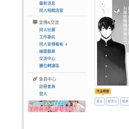
最新消息
同人相關店家
宣傳&交流
同人社團
工作委託
同人宣傳看板
4
繪圖藝廊
交流中心
攤位轉讓區
會員中心
註冊會員
作品標籤
登入
要圭
葉流火
智將