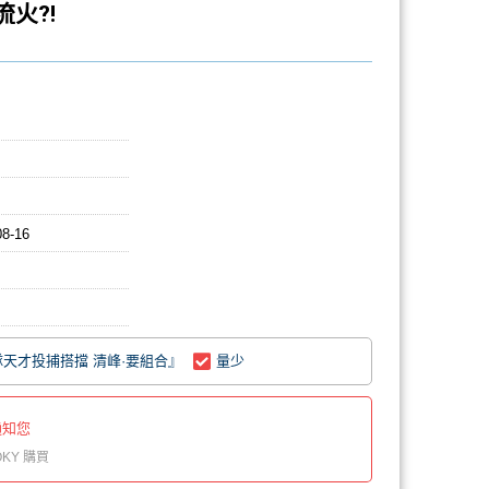
流火⁈
08-16
隊天才投捕搭擋 清峰·要組合』
量少
通知您
KY 購買