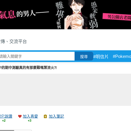
宣傳、交流平台
#Pokem
#明信片
搜尋
中的期中測驗真的有那麼難嗎葉流火⁈
跟它說讚
加入喜愛
加入筆記
+2
+3