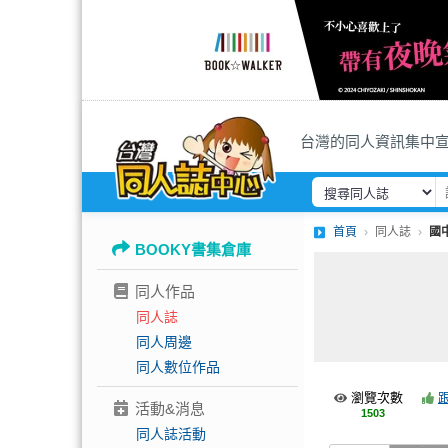
台灣的同人資訊集中
首頁
同人誌
國
BOOKY書集倉庫
同人作品
同人誌
同人周邊
同人數位作品
瀏覽次數
活動&消息
1503
同人誌活動