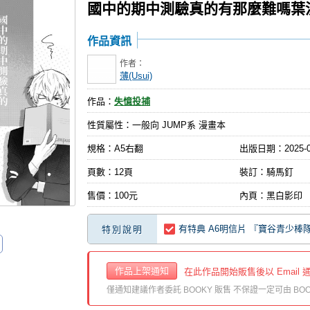
國中的期中測驗真的有那麼難嗎葉
作品資訊
作者：
薄(Usui)
作品：
失憶投捕
性質屬性：一般向 JUMP系 漫畫本
規格：A5右翻
出版日期：
2025-
頁數：12頁
裝訂：騎馬釘
售價：100元
內頁：黑白影印
有特典 A6明信片 『寶谷青少棒
特別說明
作品上架通知
在此作品開始販售後以 Email 
僅通知建議作者委託 BOOKY 販售 不保證一定可由 BOO