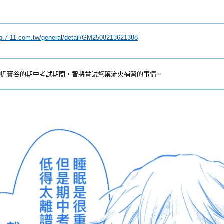
ip.7-11.com.tw/general/detail/GM2508213621388
臨近寶谷的期中考試期間，智將嘗試幫葉流火補習的事情。