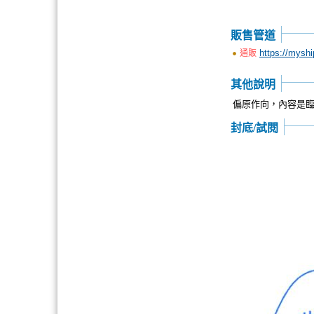
販售管道
https://mysh
通販
其他說明
偏原作向，內容是
封底/試閱