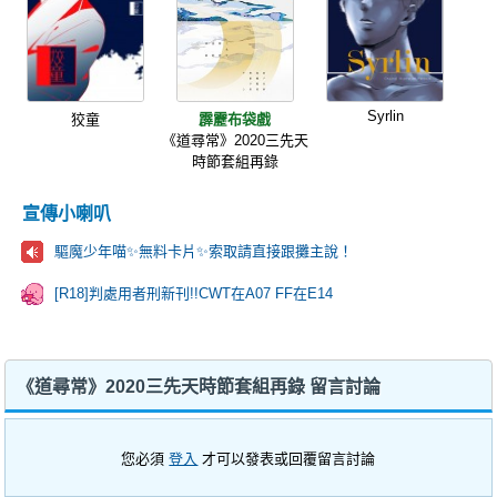
Syrlin
狡童
霹靂布袋戲
《道尋常》2020三先天
時節套組再錄
宣傳小喇叭
驅魔少年喵✨️無料卡片✨️索取請直接跟攤主說！
[R18]判處用者刑新刊!!CWT在A07 FF在E14
《道尋常》2020三先天時節套組再錄 留言討論
您必須
登入
才可以發表或回覆留言討論