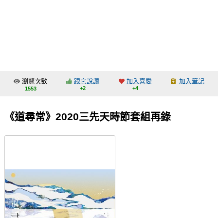
同人社團
工作委託
同人宣傳看板
繪圖藝廊
瀏覽次數
跟它說讚
加入喜愛
加入筆記
交流中心
+2
+4
1553
攤位轉讓區
《道尋常》2020三先天時節套組再錄
會員功能選單
會員中心
註冊會員
登入