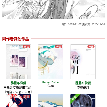
上傳於: 2025-11-07 更新於: 2025-11-16
同作者其他作品
Harry Potter
霹靂布袋戲
霹靂布袋戲
Ciao
三先天時節漫畫套組 -
流霞寄月
《青陽 / 朱明 / 白商》