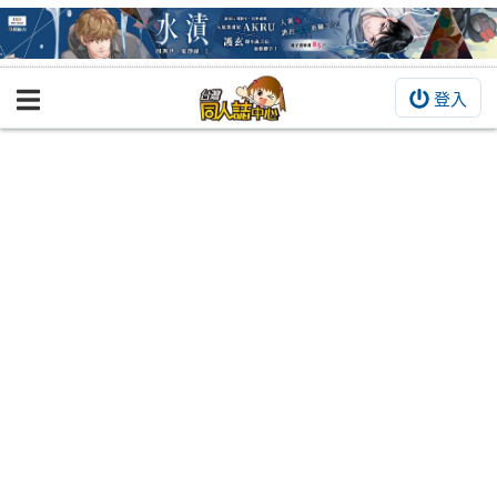
登入
BOOKY書集倉庫
同人作品
同人誌
同人周邊
同人數位作品
活動&消息
同人誌活動
最新消息
同人相關店家
宣傳&交流