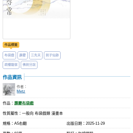
作品標籤
布袋戲
霹靂
三先天
劍子仙跡
疏樓龍宿
佛劍分說
作品資訊
作者：
Metz
作品：
霹靂布袋戲
性質屬性：一般向 布袋戲類 漫畫本
規格：A5右翻
出版日期：
2025-11-29