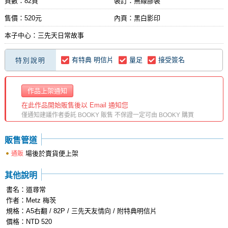
頁數：82頁
裝訂：無線膠裝
售價：520元
內頁：黑白影印
本子中心：三先天日常故事
有特典 明信片
量足
接受簽名
特別說明
作品上架通知
在此作品開始販售後以 Email 通知您
僅通知建議作者委託 BOOKY 販售 不保證一定可由 BOOKY 購買
販售管道
場後於賣貨便上架
通販
其他說明
書名：道尋常
作者：Metz 梅茨
規格：A5右翻 / 82P / 三先天友情向 / 附特典明信片
價格：NTD 520