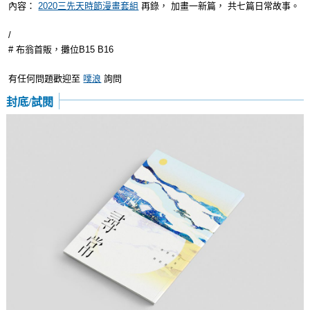
內容：
2020三先天時節漫畫套組
再錄， 加畫一新篇， 共七篇日常故事。
/
# 布翁首販，攤位B15 B16
有任何問題歡迎至
噗浪
詢問
封底/試閱