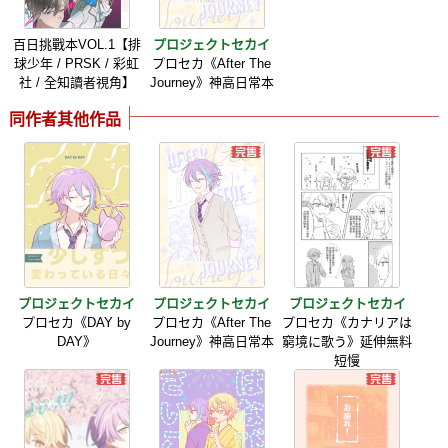
百日挑戰本VOL.1【排
プロジェクトセカイ
球少年 / PRSK / 彩虹
プロセカ《After The
社 / 全知讀者視角】
Journey》神高日常本
同作者其他作品
プロジェクトセカイ
プロジェクトセカイ
プロジェクトセカイ
プロセカ《DAY by
プロセカ《After The
プロセカ《カナリアは
DAY》
Journey》神高日常本
窮境に歌う》延伸無料
短慢