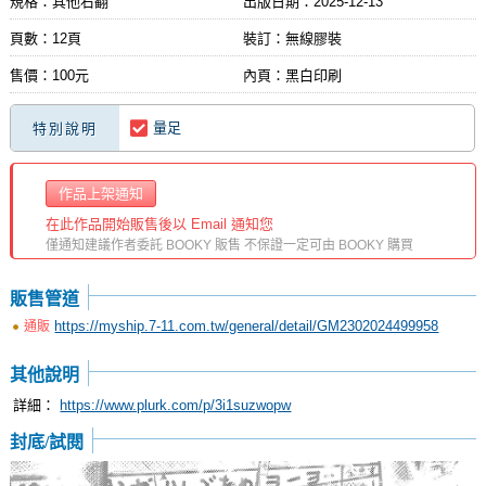
規格：其他右翻
出版日期：
2025-12-13
頁數：12頁
裝訂：無線膠裝
售價：100元
內頁：黑白印刷
量足
特別說明
作品上架通知
在此作品開始販售後以 Email 通知您
僅通知建議作者委託 BOOKY 販售 不保證一定可由 BOOKY 購買
販售管道
https://myship.7-11.com.tw/general/detail/GM2302024499958
通販
其他說明
詳細：
https://www.plurk.com/p/3i1suzwopw
封底/試閱