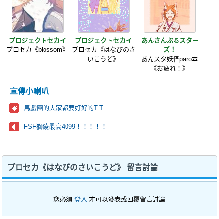
プロジェクトセカイ
プロジェクトセカイ
あんさんぶるスター
プロセカ《blossom》
プロセカ《はなびのさ
ズ！
いこうど》
あんスタ妖怪paro本
《お疲れ！》
宣傳小喇叭
馬戲團的大家都要好好的T.T
FSF獅綾最高4099！！！！！
プロセカ《はなびのさいこうど》 留言討論
您必須
登入
才可以發表或回覆留言討論