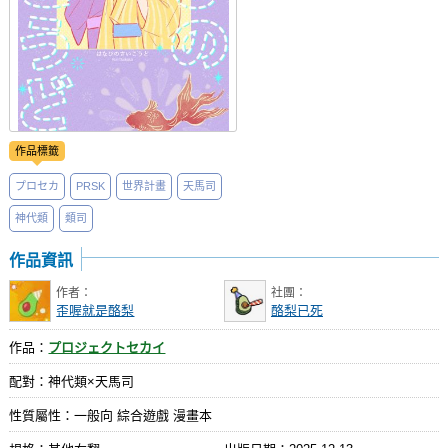
作品標籤
プロセカ
PRSK
世界計畫
天馬司
神代類
類司
作品資訊
作者：
社團：
歪喔就是酪梨
酪梨已死
作品：
プロジェクトセカイ
配對：神代類×天馬司
性質屬性：一般向 綜合遊戲 漫畫本