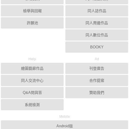
檢舉與回報
同人誌作品
許願池
同人周邊作品
同人數位作品
BOOKY
Help
Ad
繪圖藝廊作品
刊登廣告
同人交流中心
合作提案
Q&A問與答
贊助我們
系統檢測
Mobile
Android版