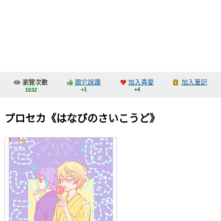
同人社團
工作委託
同人宣傳看板
繪圖藝廊
瀏覽次數
跟它說讚
加入喜愛
加入筆記
交流中心
+1
+4
1632
攤位轉讓區
プロセカ《はなびのさいこうど》
會員功能選單
會員中心
註冊會員
登入