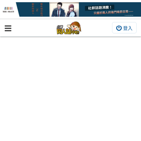
登入
BOOKY書集倉庫
同人作品
同人誌
同人周邊
同人數位作品
活動&消息
同人誌活動
最新消息
同人相關店家
宣傳&交流