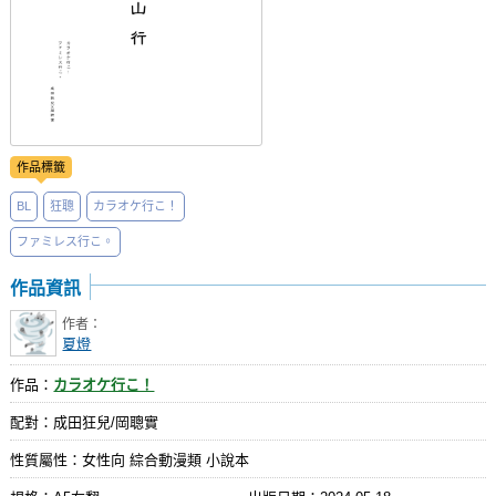
作品標籤
BL
狂聰
カラオケ行こ！
ファミレス行こ。
作品資訊
作者：
夏燈
作品：
カラオケ行こ！
配對：成田狂兒/岡聰實
性質屬性：女性向 綜合動漫類 小說本