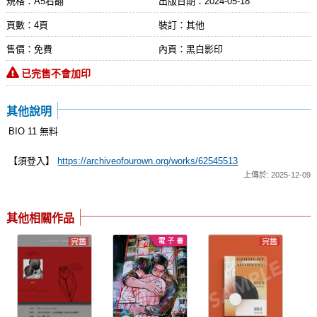
規格：A5右翻
出版日期：
2024-05-18
頁數：4頁
裝訂：其他
售價：免費
內頁：黑白影印
已完售不會加印
其他說明
BIO 11 無料
【須登入】
https://archiveofourown.org/works/62545513
上傳於: 2025-12-09
其他相關作品