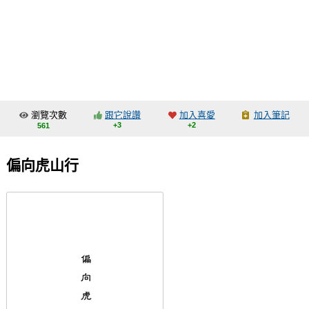
同人社團
工作委託
同人宣傳看板
繪圖藝廊
瀏覽次數
跟它說讚
加入喜愛
加入筆記
交流中心
+3
+2
561
攤位轉讓區
偏向虎山行
會員功能選單
會員中心
註冊會員
登入