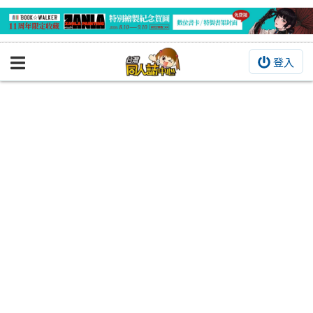
登入
BOOKY書集倉庫
同人作品
同人誌
同人周邊
同人數位作品
活動&消息
同人誌活動
最新消息
同人相關店家
宣傳&交流