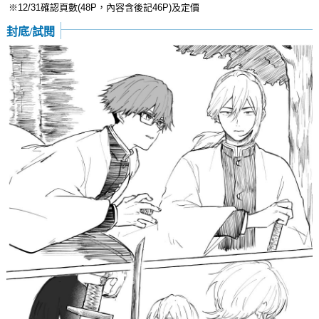
※12/31確認頁數(48P，內容含後記46P)及定價
封底/試閱