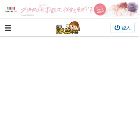
登入
BOOKY書集倉庫
同人作品
同人誌
同人周邊
同人數位作品
活動&消息
同人誌活動
最新消息
同人相關店家
宣傳&交流