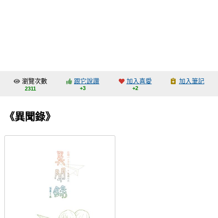
同人社團
工作委託
同人宣傳看板
繪圖藝廊
瀏覽次數
跟它說讚
加入喜愛
加入筆記
交流中心
+3
+2
2311
攤位轉讓區
《異聞錄》
會員功能選單
會員中心
註冊會員
登入