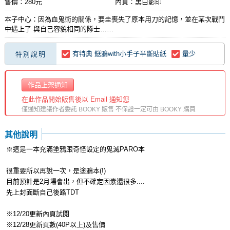
售價：280元
內頁：黑白影印
本子中心：因為血鬼術的關係，要圭喪失了原本用刀的記憶，並在某次戰鬥
中遇上了 與自己容貌相同的隊士……
有特典 鎹鴉with小手子半斷貼紙
量少
特別說明
作品上架通知
在此作品開始販售後以 Email 通知您
僅通知建議作者委託 BOOKY 販售 不保證一定可由 BOOKY 購買
其他說明
※這是一本充滿塗鴉跟奇怪設定的鬼滅PARO本
很重要所以再說一次，是塗鴉本(!)
目前預計是2月場會出，但不確定因素還很多....
先上封面斷自己後路TDT
※12/20更新內頁試閱
※12/28更新頁數(40P以上)及售價