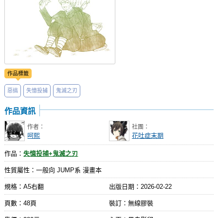
作品標籤
惡搞
失憶投捕
鬼滅之刃
作品資訊
作者：
社團：
呵熙
花吐症末期
作品：
失憶投捕+鬼滅之刃
性質屬性：一般向 JUMP系 漫畫本
規格：A5右翻
出版日期：
2026-02-22
頁數：48頁
裝訂：無線膠裝