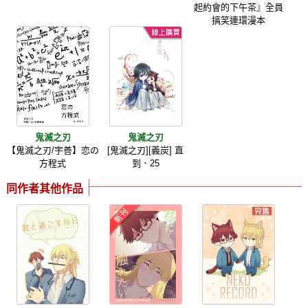
起約會的下午茶』全員
搞笑連環漫本
鬼滅之刃
鬼滅之刃
【鬼滅之刃/宇善】恋の
[鬼滅之刃][義炭] 直
方程式
到．25
同作者其他作品