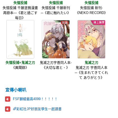
失憶投捕
失憶投捕
失憶投捕
失憶投捕 千藤塗鴉漫畫
失憶投捕 千藤新刊
失憶投捕 新刊-
再錄本—《君と過ごす
─《君に触れたい》
《NEKO RECORD》
每日》
失憶投捕+鬼滅之刃
鬼滅之刃宇善同人本-
鬼滅之刃
《異聞錄》
《大切な君と、》
鬼滅之刃 宇善同人本
─《生まれてきてくれ
て ありがとう》
宣傳小喇叭
FSF獅綾最高4099！！！！！
🌈彩虹社JP好朋友學生一起讀書