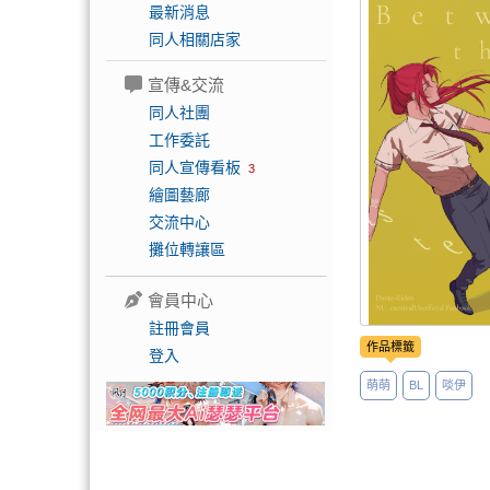
最新消息
同人相關店家
宣傳&交流
同人社團
工作委託
同人宣傳看板
3
繪圖藝廊
交流中心
攤位轉讓區
會員中心
註冊會員
作品標籤
登入
萌萌
BL
啖伊