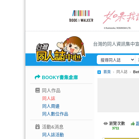
台灣的同人資訊集中
首頁
同人誌
Bet
BOOKY書集倉庫
同人作品
同人誌
同人周邊
同人數位作品
瀏覽次數
活動&消息
3711
同人誌活動