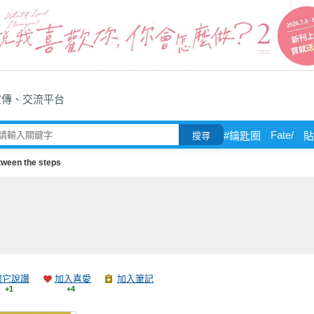
宣傳、交流平台
Fate/
#鑰匙圈
貼
搜尋
ween the steps
跟它說讚
加入喜愛
加入筆記
+1
+4