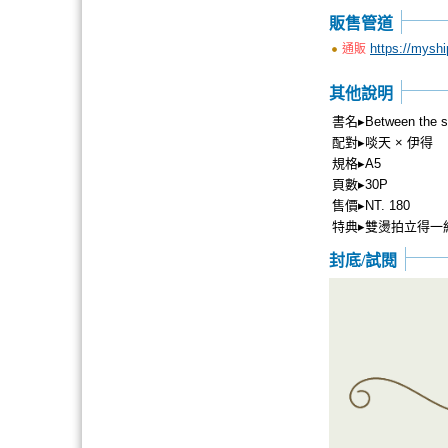
販售管道
https://mysh
通販
其他說明
書名▸Between the s
配對▸啖天 × 伊得
規格▸A5
頁數▸30P
售價▸NT. 180
特典▸雙燙拍立得一
封底/試閱