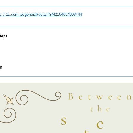
ip.7-11.com.tw/general/detail/GM2104054908444
teps
組