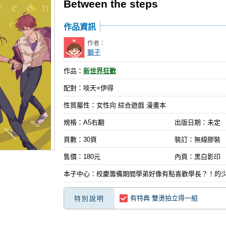
Between the steps
作品資訊
作者：
獅子
作品：
新世界狂歡
配對：啖天×伊得
性質屬性：女性向 綜合遊戲 漫畫本
規格：A5右翻
出版日期：
未定
頁數：30頁
裝訂：無線膠裝
售價：180元
內頁：黑白影印
本子中心：校慶籌備期間學弟好像有點喜歡學長？！的
有特典 雙燙拍立得一組
特別說明