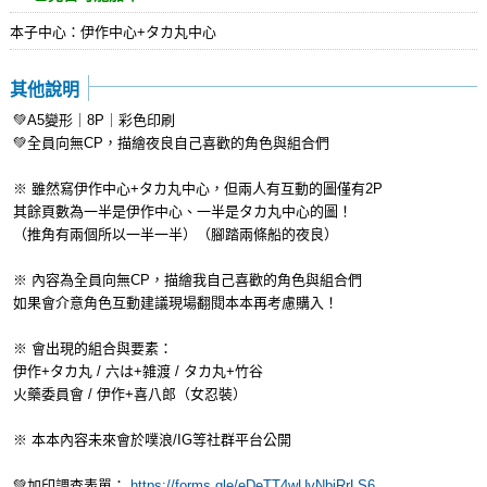
本子中心：伊作中心+タカ丸中心
其他說明
💚A5變形｜8P｜彩色印刷
💚全員向無CP，描繪夜良自己喜歡的角色與組合們
※ 雖然寫伊作中心+タカ丸中心，但兩人有互動的圖僅有2P
其餘頁數為一半是伊作中心、一半是タカ丸中心的圖！
（推角有兩個所以一半一半）（腳踏兩條船的夜良）
※ 內容為全員向無CP，描繪我自己喜歡的角色與組合們
如果會介意角色互動建議現場翻閱本本再考慮購入！
※ 會出現的組合與要素：
伊作+タカ丸 / 六は+雑渡 / タカ丸+竹谷
火藥委員會 / 伊作+喜八郎（女忍裝）
※ 本本內容未來會於噗浪/IG等社群平台公開
💚加印調查表單：
https://forms.gle/eDeTT4wUvNbiRrLS6