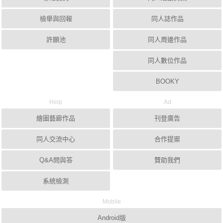
檢舉與回報
同人誌作品
許願池
同人周邊作品
同人數位作品
BOOKY
Help
Ad
繪圖藝廊作品
刊登廣告
同人交流中心
合作提案
Q&A問與答
贊助我們
系統檢測
Mobile
Android版