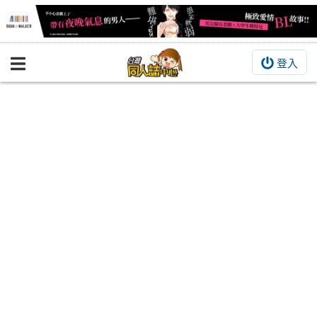
登入
BOOKY書集倉庫
同人作品
同人誌
同人周邊
同人數位作品
活動&消息
同人誌活動
最新消息
同人相關店家
宣傳&交流