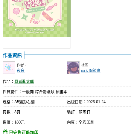
作品資訊
作者：
社團：
夜良
雨天關節痛
作品：
忍者亂太郎
性質屬性：一般向 綜合動漫類 插畫本
規格：A5變形右翻
出版日期：
2026-01-24
頁數：8頁
裝訂：騎馬釘
售價：180元
內頁：全彩印刷
已完售可能加印