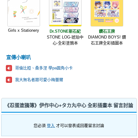
Girls x Stationery
Dr.STONE新石紀
鑽石王牌
STONE LOG-琥珀中
DIAMOND BOYS! 鑽
心-全彩塗鴉本
石王牌全彩插圖本
宣傳小喇叭
哥倫比婭、桑多涅 學pa圓角小卡
我大無名者跟可愛小梅蕾爾
《忍蛋塗鴉簿》伊作中心+タカ丸中心 全彩插畫本 留言討論
您必須
登入
才可以發表或回覆留言討論