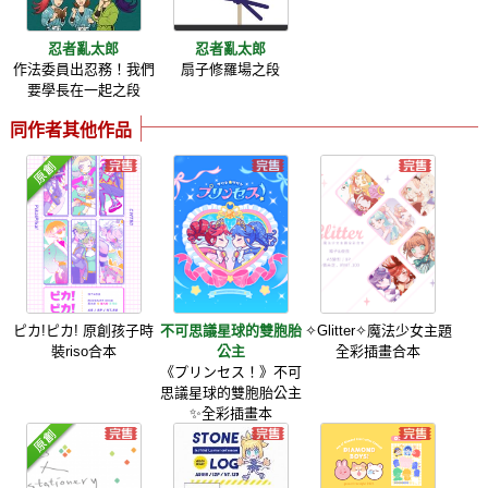
忍者亂太郎
忍者亂太郎
作法委員出忍務！我們
扇子修羅場之段
要學長在一起之段
同作者其他作品
ピカ!ピカ! 原創孩子時
不可思議星球的雙胞胎
✧Glitter✧魔法少女主題
裝riso合本
公主
全彩插畫合本
《プリンセス！》不可
思議星球的雙胞胎公主
✨️全彩插畫本