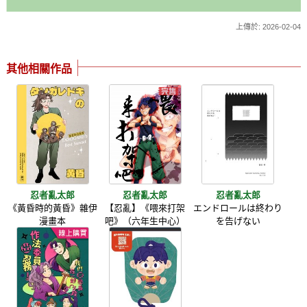
上傳於: 2026-02-04
其他相關作品
忍者亂太郎
忍者亂太郎
忍者亂太郎
《黃昏時的黃昏》雜伊
【忍亂】《喂來打架
エンドロールは終わり
漫畫本
吧》（六年生中心）
を告げない