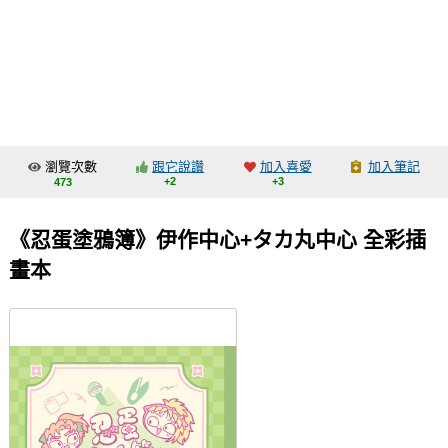
同人社團
工作委託
同人宣傳看板
繪圖藝廊
瀏覽次數
跟它說讚
加入喜愛
加入筆記
交流中心
+2
+3
473
攤位轉讓區
《忍蛋塗鴉簿》伊作中心+タカ丸中心 全彩插
會員功能選單
畫本
會員中心
註冊會員
登入