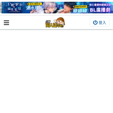
登入
BOOKY書集倉庫
同人作品
同人誌
同人周邊
同人數位作品
活動&消息
同人誌活動
最新消息
同人相關店家
宣傳&交流