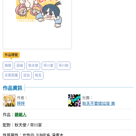
作品標籤
萌萌
惡搞
秋天使
早川家
早川秋
天使惡魔
淀治
帕瓦
作品資訊
作者：
社團：
呼呼
秋天不要燒垃圾˙爽
作品：
鏈鋸人
配對：秋天使 / 早川家
性質屬性：女性向 JUMP系 漫畫本