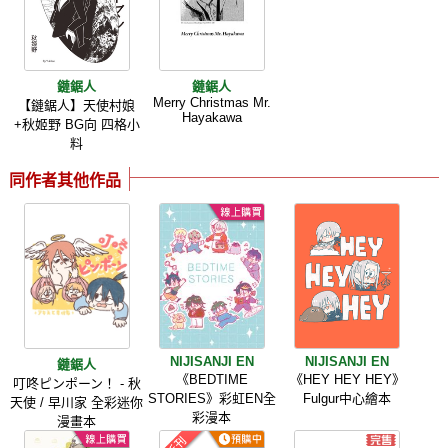
鏈鋸人
鏈鋸人
Merry Christmas Mr.
【鏈鋸人】天使村娘
Hayakawa
+秋姬野 BG向 四格小
料
同作者其他作品
NIJISANJI EN
NIJISANJI EN
鏈鋸人
《BEDTIME
《HEY HEY HEY》
叮咚ピンポーン！ - 秋
STORIES》彩虹EN全
Fulgur中心繪本
天使 / 早川家 全彩迷你
彩漫本
漫畫本