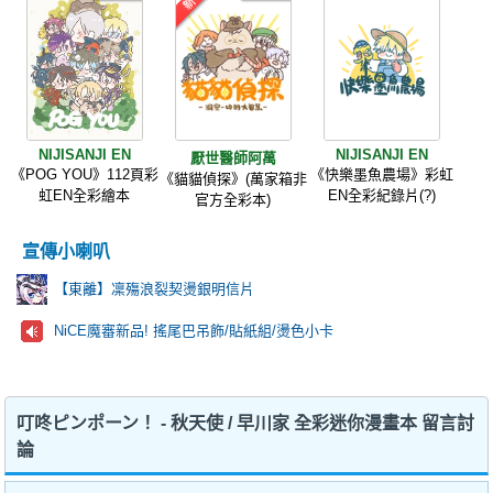
NIJISANJI EN
NIJISANJI EN
厭世醫師阿萬
《POG YOU》112頁彩
《快樂墨魚農場》彩虹
《貓貓偵探》(萬家箱非
虹EN全彩繪本
EN全彩紀錄片(?)
官方全彩本)
宣傳小喇叭
【東離】凜殤浪裂契燙銀明信片
NiCE魔審新品! 搖尾巴吊飾/貼紙組/燙色小卡
叮咚ピンポーン！ - 秋天使 / 早川家 全彩迷你漫畫本 留言討
論