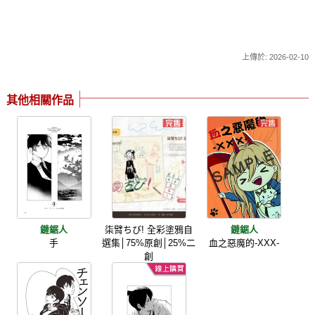
上傳於: 2026-02-10
其他相關作品
鏈鋸人
柒臂ちび! 全彩塗鴉自
鏈鋸人
手
選集│75%原創│25%二
血之惡魔的-XXX-
創