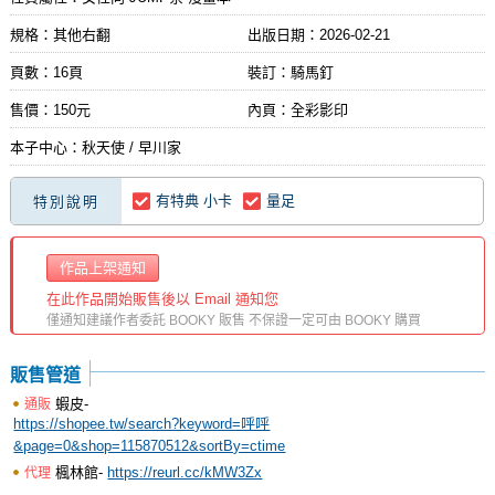
規格：其他右翻
出版日期：
2026-02-21
頁數：16頁
裝訂：騎馬釘
售價：150元
內頁：全彩影印
本子中心：秋天使 / 早川家
有特典 小卡
量足
特別說明
作品上架通知
在此作品開始販售後以 Email 通知您
僅通知建議作者委託 BOOKY 販售 不保證一定可由 BOOKY 購買
販售管道
蝦皮-
通販
https://shopee.tw/search?keyword=呼呼
&page=0&shop=115870512&sortBy=ctime
楓林館-
https://reurl.cc/kMW3Zx
代理