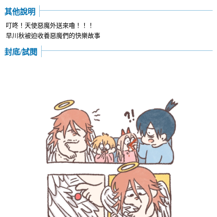
其他說明
叮咚！天使惡魔外送來嚕！！！
早川秋被迫收養惡魔們的快樂故事
封底/試閱