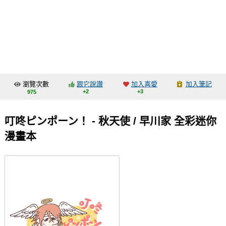
同人社團
工作委託
同人宣傳看板
繪圖藝廊
瀏覽次數
跟它說讚
加入喜愛
加入筆記
交流中心
+2
+3
975
攤位轉讓區
叮咚ピンポーン！ - 秋天使 / 早川家 全彩迷你
會員功能選單
漫畫本
會員中心
註冊會員
登入