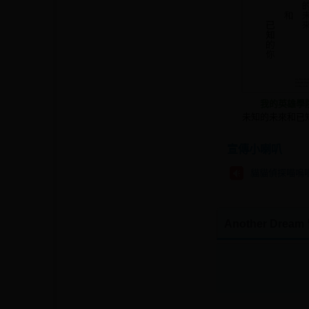
我的英雄學
未知的未來和已
宣傳小喇叭
貓貓偵探喵嗚
Another Drea