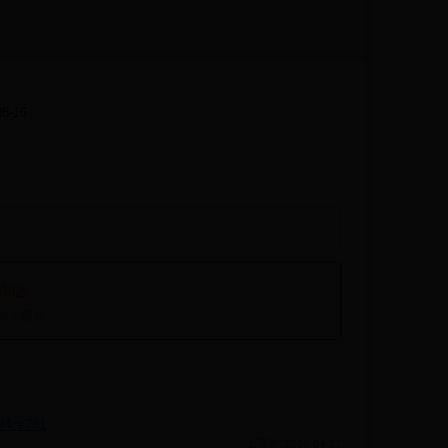
08-16
通知您
KY 購買
794ce781
上傳於: 2026-04-11