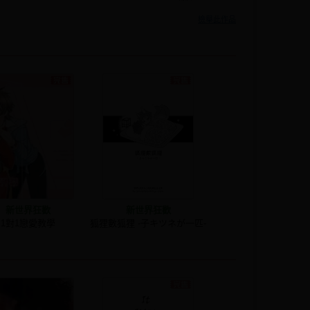
檢舉此作品
新世界狂歡
新世界狂歡
1對1戀愛教學
狐狸數狐狸 -子キツネが一匹-