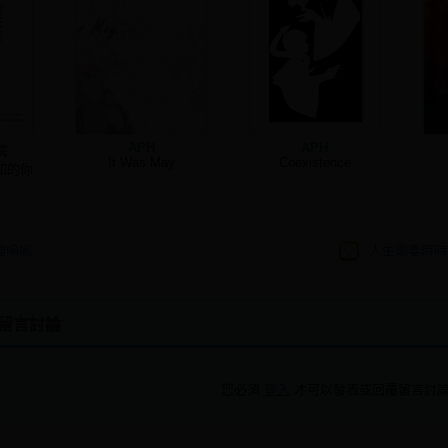
APH
APH
院
It Was May
Coexistence
知的你
喵嗚嗚
人生需要時時
m 留言討論
您必須
登入
才可以發表或回覆留言討