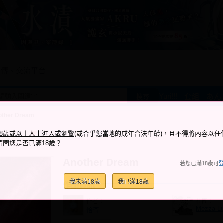
宣傳、交流平台
Yuri!!!
套組
あん
搜尋
other Dream
跟它說讚
加入喜愛
加入筆記
18歲或以上人士進入或瀏覽
(或合乎您當地的成年合法年齡)，且不得將內容以任
+4
+5
請問您是否已滿18歲？
Another Dream
若您已滿18歲可
我未滿18歲
我已滿18歲
作品資訊
作者：
社團：
Mezza L
恰奇