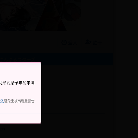
登入
註冊
さんぶるスターズ
何形式給予年齡未滿
登入
避免重複出現此警告
una