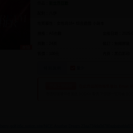
作品：
新世界狂歡
配對：八伊
性質屬性：女性向18+ 綜合遊戲 小說本
規格：A5右翻
出版日期：
2025-
頁數：24頁
裝訂：無線膠裝
售價：100元
內頁：黑白影印
量少
特別說明
作品上架通知
在此作品開始販售後以 Email 
僅通知建議作者委託 BOOKY 販售 不保證一定可由 BOO
/cherry-golf-b5c.notion.site/NiCE-Another-Dream-23aa734da0d780aababafda5