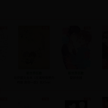
歡
新世界狂歡
新世界狂歡
玖伊圖文合本《在萬物復甦的
愛戀食譜
時節 與你一起》先行ver.