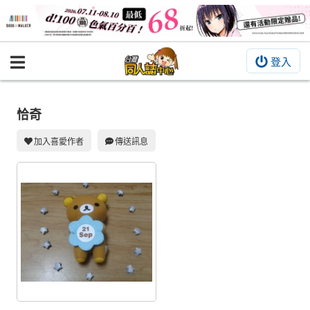
登入
BOOKY書集倉庫
同人作品
恰奇
同人誌
加入喜愛作者
傳送訊息
同人周邊
同人數位作品
活動&消息
同人誌活動
最新消息
同人相關店家
宣傳&交流