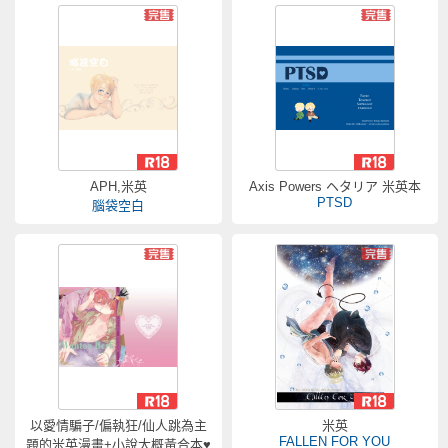
APH,米英
Axis Powers ヘタリア 米英本
PTSD
腦袋空白
以愛情騙子/偏執狂/仙人跳為主
米英
FALLEN FOR YOU
題的米英漫畫+小說大概黃合本♥