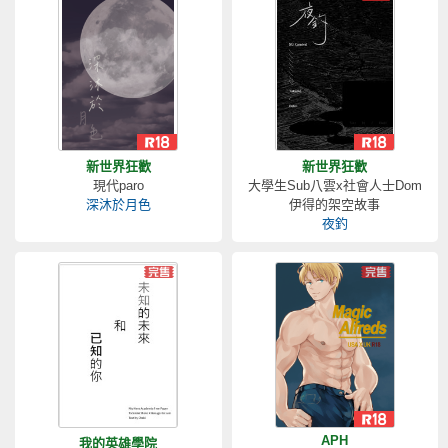
新世界狂歡
新世界狂歡
現代paro
大學生Sub八雲x社會人士Dom
深沐於月色
伊得的架空故事
夜釣
APH
我的英雄學院