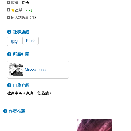
恰奇
暱稱：
同人社團
95g
星幣
：
工作委託
18
同人誌數量：
同人宣傳看板
社群連結
繪圖藝廊
Plurk
網站
交流中心
所屬社團
攤位轉讓區
Mezza Luna
會員功能選單
會員中心
自我介紹
註冊會員
社畜宅宅。家有一隻貓爺。
登入
作者推薦