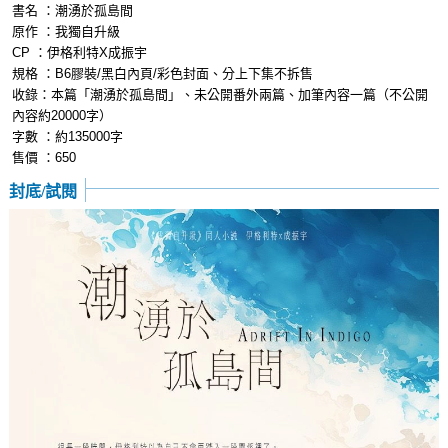
書名 ：潮湧於孤島間
原作 ：我獨自升級
CP ：伊格利特X成振宇
規格 ：B6膠裝/黑白內頁/彩色封面、分上下集不拆售
收錄：本篇「潮湧於孤島間」、未公開番外兩篇、加筆內容一篇（不公開
內容約20000字）
字數 ：約135000字
售價 ：650
封底/試閱