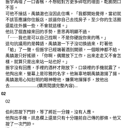
振宇再啜了一口香檳，不想給對方更多碎唸的理由，乾脆閉口
不答。
可他不接話，禹鎮澈也沒因此住嘴，「我都開始覺得，當初就
不該答應讓你住飯店，該逼你自己去找房子，至少你的生活圈
還能往外擴一些，不會就這樣。」
他比了個直線來回的手勢，意思再明顯不過。
「⋯⋯我也是可以自己找啊，不是你硬說你來的嗎。」
這句抗議用的是韓語，禹鎮澈一下子沒切換過來，盯著他
「蛤」了一聲。但振宇已經端著酒別開頭，一個眼神都不給。
禹鎮澈只好搖頭，「你啊，偶爾放下工作，出來走走又不會怎
樣，就算只是出來站一站也好。」
振宇沒有回應，手裡的酒杯才剛放下，口袋裡的手機就震了。
他掏出來，螢幕上是珍雅的名字。他無辜地朝禹鎮澈揚了揚。
禹鎮澈用心知肚明的眼神瞪他，嫌棄地揮揮手，放他出
去........................(購買閱讀完整內容)...
02
02
伯利昂按下門鈴，等了將近一分鐘，沒有人應。
他掏出手機，訊息欄上還是只有十分鐘前自己傳的那條。他又
按了一次門鈴。