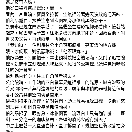
還是沒有人應。
他從口袋裡掏出鑰匙，開門。
屋內一片昏暗，窗簾全拉著，空氣裡悶著幾天沒散的混濁味。
伯利昂蹙眉，接著注意到玄關櫃旁那個純黑的影子。
凱瑟琳已經在門邊等著了。黑貓坐在陰影裡仰頭看他，接著站
起來，尾巴豎得筆直，往餵食機方向跑了兩步，回頭看他，叫
聲又尖又急，再跑兩步，再回頭。
「我知道。」伯利昂往公寓角落那個唯一亮著燈的地方掃一
眼，才低頭，對凱瑟琳說：「他不理妳。」
他跟過去，打開櫃子，拿出飼料袋把空槽填滿，又倒了點在碗
裡。凱瑟琳立刻埋頭大吃起來，死寂的公寓裡只聽得見她咔嚓
咔嚓的進食聲。
伯利昂直起身，往工作角落看過去。
公寓陰暗，工作站的四台螢幕是這裡唯一的光源，慘白滲藍的
冷光圈出一片與周遭隔絕的區域，層架與堆積的器材將這個角
落和公寓其他空間切割開來。
伊格利特坐在那裡，背對著門，頭上戴著抗噪耳機，從他進來
到現在，那個身影連動都沒動過。
伯利昂掃了一眼廚房，冰箱關著，流理台上只有咖啡機，一壺
剩下三分之一的咖啡擱著，壺壁的痕跡少說有幾天了。
中島上放著一大盒蛋白棒，盒子拆開了，幾個空包裝散落在旁
邊。