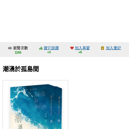
同人社團
工作委託
同人宣傳看板
繪圖藝廊
瀏覽次數
跟它說讚
加入喜愛
加入筆記
交流中心
+3
+9
1165
攤位轉讓區
潮湧於孤島間
會員功能選單
會員中心
註冊會員
登入