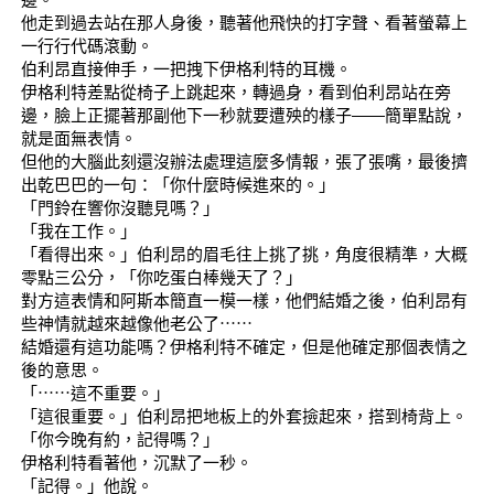
他走到過去站在那人身後，聽著他飛快的打字聲、看著螢幕上
一行行代碼滾動。
伯利昂直接伸手，一把拽下伊格利特的耳機。
伊格利特差點從椅子上跳起來，轉過身，看到伯利昂站在旁
邊，臉上正擺著那副他下一秒就要遭殃的樣子——簡單點說，
就是面無表情。
但他的大腦此刻還沒辦法處理這麼多情報，張了張嘴，最後擠
出乾巴巴的一句：「你什麼時候進來的。」
「門鈴在響你沒聽見嗎？」
「我在工作。」
「看得出來。」伯利昂的眉毛往上挑了挑，角度很精準，大概
零點三公分，「你吃蛋白棒幾天了？」
對方這表情和阿斯本簡直一模一樣，他們結婚之後，伯利昂有
些神情就越來越像他老公了⋯⋯
結婚還有這功能嗎？伊格利特不確定，但是他確定那個表情之
後的意思。
「⋯⋯這不重要。」
「這很重要。」伯利昂把地板上的外套撿起來，搭到椅背上。
「你今晚有約，記得嗎？」
伊格利特看著他，沉默了一秒。
「記得。」他說。