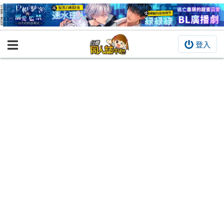
登入
BOOKY書集倉庫
同人作品
同人誌
同人周邊
同人數位作品
活動&消息
同人誌活動
最新消息
同人相關店家
宣傳&交流