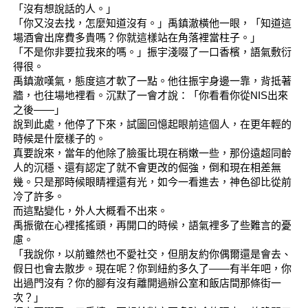
「沒有想說話的人。」
「你又沒去找，怎麼知道沒有。」禹鎮澈橫他一眼，「知道這
場酒會出席費多貴嗎？你就這樣站在角落裡當柱子。」
「不是你非要拉我來的嗎。」振宇淺啜了一口香檳，語氣敷衍
得很。
禹鎮澈嘆氣，態度這才軟了一點。他往振宇身邊一靠，背抵著
牆，也往場地裡看。沉默了一會才說：「你看看你從NIS出來
之後——」
說到此處，他停了下來，試圖回憶起眼前這個人，在更年輕的
時候是什麼樣子的。
真要說來，當年的他除了臉蛋比現在稍嫩一些，那份遠超同齡
人的沉穩、還有認定了就不會更改的倔強，倒和現在相差無
幾。只是那時候眼睛裡還有光，如今一看進去，神色卻比從前
冷了許多。
而這點變化，外人大概看不出來。
禹振徹在心裡搖搖頭，再開口的時候，語氣裡多了些難言的憂
慮。
「我說你，以前雖然也不愛社交，但朋友約你偶爾還是會去、
假日也會去散步。現在呢？你到紐約多久了——有半年吧，你
出過門沒有？你的腳有沒有離開過辦公室和飯店間那條街一
次？」