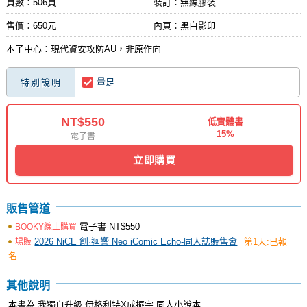
頁數：506頁
裝訂：無線膠裝
售價：650元
內頁：黑白影印
本子中心：現代資安攻防AU，非原作向
量足
特別說明
NT$550
低實體書
15%
電子書
立即購買
販售管道
電子書
NT$550
BOOKY線上購買
2026 NiCE 創·迴響 Neo iComic Echo-同人誌販售會
第1天:已報
場販
名
其他說明
本書為 我獨自升級 伊格利特X成振宇 同人小說本