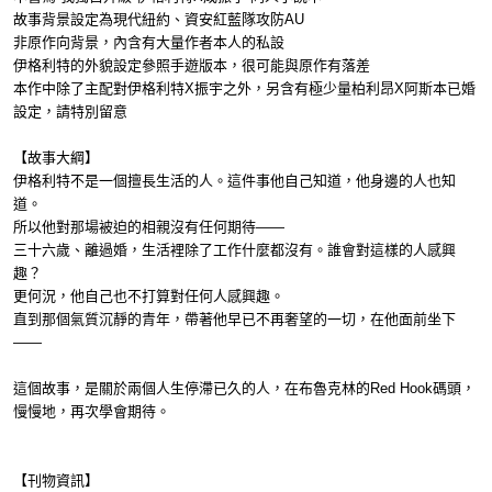
故事背景設定為現代紐約、資安紅藍隊攻防AU
非原作向背景，內含有大量作者本人的私設
伊格利特的外貌設定參照手遊版本，很可能與原作有落差
本作中除了主配對伊格利特X振宇之外，另含有極少量柏利昂X阿斯本已婚
設定，請特別留意
【故事大綱】
伊格利特不是一個擅長生活的人。這件事他自己知道，他身邊的人也知
道。
所以他對那場被迫的相親沒有任何期待——
三十六歲、離過婚，生活裡除了工作什麼都沒有。誰會對這樣的人感興
趣？
更何況，他自己也不打算對任何人感興趣。
直到那個氣質沉靜的青年，帶著他早已不再奢望的一切，在他面前坐下
——
這個故事，是關於兩個人生停滯已久的人，在布魯克林的Red Hook碼頭，
慢慢地，再次學會期待。
【刊物資訊】