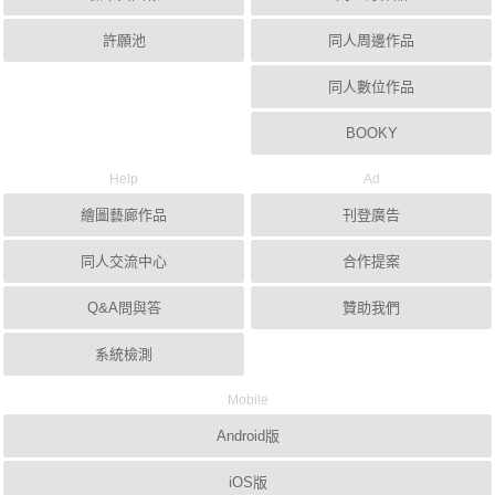
許願池
同人周邊作品
同人數位作品
BOOKY
Help
Ad
繪圖藝廊作品
刊登廣告
同人交流中心
合作提案
Q&A問與答
贊助我們
系統檢測
Mobile
Android版
iOS版