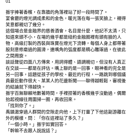
01
振宇捧著香檳，在靠牆的角落裡站了好一段時間了。
宴會廳的燈光調成柔和的金色，暖光落在每一張笑臉上，襯得
笑意都親切了幾分。
這個場合是金融界的慈善酒會，名目是什麼，他記不太清，只
知道來頭不小，在場的幾乎都是紐約金融圈裡有頭有臉的人
物，高級訂製的西裝與珠寶在燈光下流轉，每個人身上都帶著
股刻意修磨過的圓滑，連嘴角的弧度都是精心雕琢過，在彼此
之間周旋。
談話聲從四面八方傳來，用詞得體、語調親切，但沒有人真正
在交談——都是在評估。嘴上聊的是一回事，眼神看的完全是
另一回事，話題從孩子的學校、最近的行程，一路跳到哪個議
員最近動作很大、某某人的花邊新聞——聊得越輕鬆，審視後
的結論就下得越快。
振宇百無聊賴地數著時間，手裡捏著的香檳幾乎沒動過，偶爾
抬起視線往周圍掃一圈，再收回來。
「找到你了。」
禹鎮澈穿過人群間的空隙走向他，上下打量了下他這副游離在
外的模樣，問：「你在這裡站了多久？」
「一個小時。」振宇如實回答。
「幹嘛不去跟人說說話？」