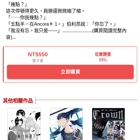
「幾點？」
這次停頓得更久，肩膀還微微縮了縮。
「⋯⋯你說幾點？」
「五點半，在Ancora＊ 1。」伯利昂說：「你忘了。」
「我沒有忘，我只是——」........................(購買閱讀完整內
容)...
NT$550
低實體書
15%
電子書
立即購買
其他相關作品