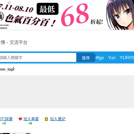
宣傳、交流平台
#fgo
Yuri
YURI!!!
搜尋
nm_log》
跟它說讚
加入喜愛
加入筆記
+3
+6