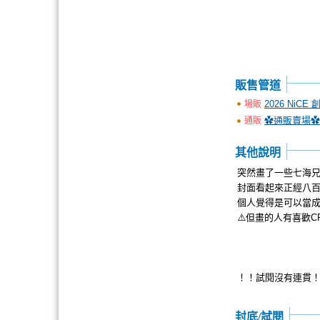
販售管道
2026 NiCE
場販
✿通販賣場✿
通販
其他說明
突然畫了一些七海兄弟
封面看起來正經八百
個人覺得是可以當成
⚠️但畫的人有喜歡C
！！試閱沒有連貫
封底/試閱