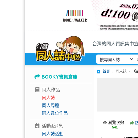
台灣的同人資訊集中
首頁
同人誌
《n
BOOKY書集倉庫
同人作品
同人誌
同人周邊
同人數位作品
瀏覽次數
活動&消息
541
同人誌活動