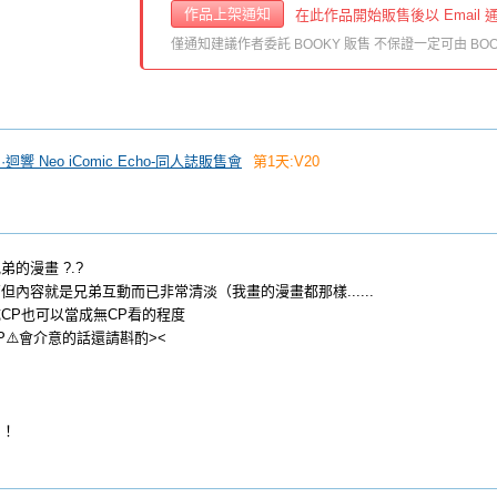
作品上架通知
在此作品開始販售後以 Email 
僅通知建議作者委託 BOOKY 販售 不保證一定可由 BOO
 創·迴響 Neo iComic Echo-同人誌販售會
第1天:V20
的漫畫 ?.?
但內容就是兄弟互動而已非常清淡（我畫的漫畫都那樣......
CP也可以當成無CP看的程度
P⚠️會介意的話還請斟酌><
！！