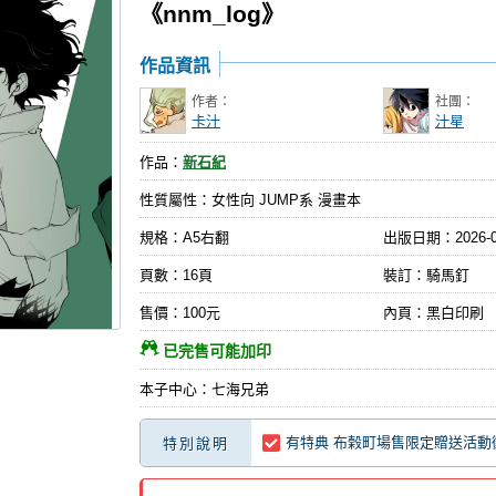
《nnm_log》
作品資訊
作者：
社團：
卡汁
汁星
作品：
新石紀
性質屬性：女性向 JUMP系 漫畫本
規格：A5右翻
出版日期：
2026-
頁數：16頁
裝訂：騎馬釘
售價：100元
內頁：黑白印刷
已完售可能加印
本子中心：七海兄弟
有特典 布榖町場售限定贈送活動
特別說明