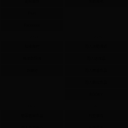
更新履歷
免責聲明
Plurk
Facebook
Contact
Content
聯絡我們
同人活動資訊
檢舉與回報
同人誌作品
許願池
同人周邊作品
同人數位作品
BOOKY
Help
Ad
繪圖藝廊作品
刊登廣告
同人交流中心
合作提案