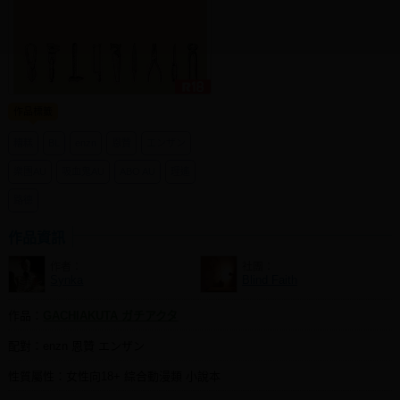
同人社團
工作委託
同人宣傳看板
作品標籤
繪圖藝廊
糟糕
BL
enzn
恩贊
エンザン
交流中心
樂團AU
吸血鬼AU
ABO AU
理遙
攤位轉讓區
路德
會員功能選單
作品資訊
會員中心
作者：
社團：
Synka
Blind Faith
註冊會員
作品：
GACHIAKUTA ガチアクタ
登入
配對：enzn 恩贊 エンザン
性質屬性：女性向18+ 綜合動漫類 小說本