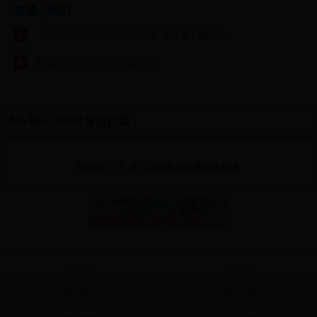
宣傳小喇叭
［狐咖啡］歐風相框A5收納盒/ 護照套 / 轉印貼
餅國突發校長影奶學生香草本
No Man Shall 留言討論
您必須
登入
才可以發表或回覆留言討論
About
Policy
關於我們
隱私政策