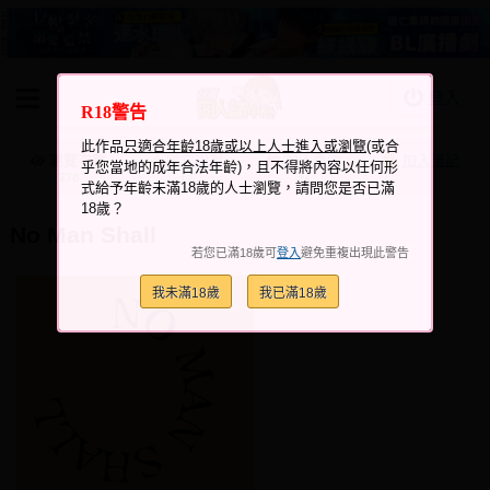
登入
R18警告
BOOKY書集倉庫
此作品
只適合年齡18歲或以上人士進入或瀏覽
(或合
同人作品
瀏覽次數
跟它說讚
加入喜愛
加入筆記
乎您當地的成年合法年齡)，且不得將內容以任何形
+3
+2
278
式給予年齡未滿18歲的人士瀏覽，請問您是否已滿
同人誌
18歲？
No Man Shall
同人周邊
若您已滿18歲可
登入
避免重複出現此警告
同人數位作品
我未滿18歲
我已滿18歲
活動&消息
同人誌活動
最新消息
同人相關店家
宣傳&交流