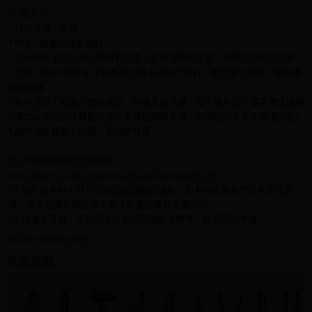
※ 警示 ※
* 只是草稿、大綱
* R18，詳盡的性愛描寫
* 部分文中未提及角色的歲數設定。如閱讀時很在意，可默認全員已成年
* 此為 2026/05/30 IF 7 創集繪活動上提供之無料，請勿加工重製、無斷轉
載或轉售。
* 無料使用了圖庫可商用插圖、自購置的字體，我不擁有圖片或字體之版權
* 請勿以任何形式轉載給原作者或相關親友圈（無論他們是否能讀懂內容）
* 請勿無斷轉載、抄襲、聲稱所有權
(1) 內容是網路已公開內容：
https://sites.google.com/view/synka/home/wip-fanfic
(2) 由於是無料，目前沒有開放通販的規劃；如果場次後依然很希望收實
體，請留言或私噗告知，需求數量達標會考慮加印
(3) 噗浪上互粉、互為朋友之帳號可預留或郵寄，詳情請見噗浪
https://linktr.ee/Synka
封底/試閱