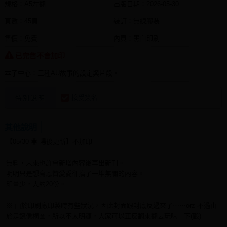
規格：A5左翻
出版日期：
2026-05-30
頁數：45頁
裝訂：無線膠裝
售價：免費
內頁：黑白印刷
已完售不會加印
本子中心：三種AU故事的設定與片段。
接受簽名
特別說明
其他說明
【05/30 ◉ 場後更新】不加印
無料，未來也許會新增內容後再出新刊。
明明只是想寫恩贊愛愛卻搞了一堆無關的內容。
印量少，大約20份。
※ 由於印刷廠印製時有些狀況，因此封面跟封底反過來了⋯⋯orz 不過由
於是鏡像構圖，所以不太明顯，大家可以正反翻來翻去玩味一下(毆)