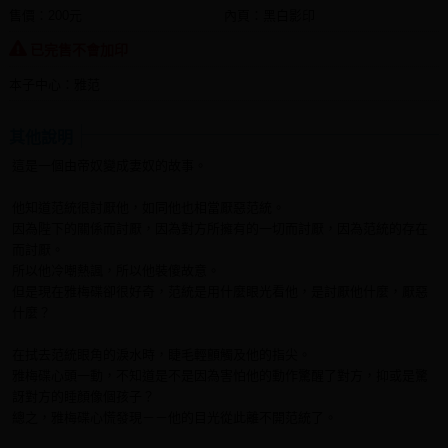
售價：200元
內頁：黑白影印
已完售不會加印
本子中心：雅范
其他說明
這是一個由帝奴變成妻奴的故事。
他知道范統很討厭他，如同他也相當厭惡范統。
因為陛下的關係而討厭，因為對方所擁有的一切而討厭，因為范統的存在
而討厭。
所以他冷嘲熱諷，所以他裝傻故意。
但是現在雅梅碟卻很好奇，范統是用什麼眼光看他，是討厭他什麼，厭惡
什麼？
在拭去范統眼角的淚水時，睫毛輕顫觸及他的指尖。
雅梅碟心頭一動，不知道是不是因為害怕他的動作驚醒了對方，抑或是驚
訝對方的睡顏像個孩子？
總之，雅梅碟心慌發現－－他的目光從此離不開范統了。