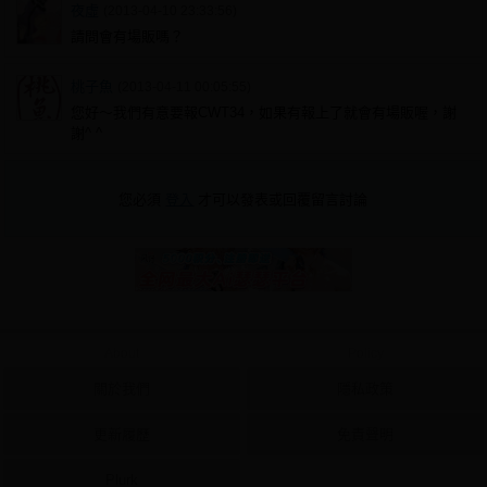
夜虛
(2013-04-10 23:33:56)
請問會有場販嗎？
桃子魚
(2013-04-11 00:05:55)
您好～我們有意要報CWT34，如果有報上了就會有場販喔，謝
謝^ ^
您必須
登入
才可以發表或回覆留言討論
About
Policy
關於我們
隱私政策
更新履歷
免責聲明
Plurk