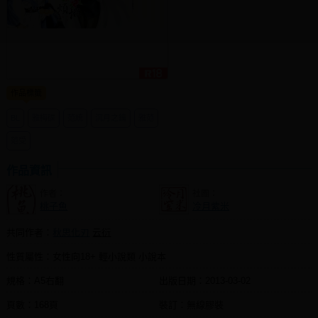
同人社團
工作委託
同人宣傳看板
作品標籤
繪圖藝廊
BL
雅梅碟
范統
沉月之鑰
雅范
交流中心
范受
攤位轉讓區
作品資訊
會員功能選單
作者：
社團：
會員中心
桃子魚
冷月紫米
註冊會員
共同作者：
秋思化刃
云衍
登入
性質屬性：女性向18+ 輕小說類 小說本
規格：A5右翻
出版日期：
2013-03-02
頁數：168頁
裝訂：無線膠裝