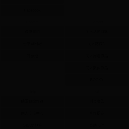
Facebook
Contact
Content
聯絡我們
同人活動資訊
檢舉與回報
同人誌作品
許願池
同人周邊作品
同人數位作品
BOOKY
Help
Ad
繪圖藝廊作品
刊登廣告
同人交流中心
合作提案
Q&A問與答
贊助我們