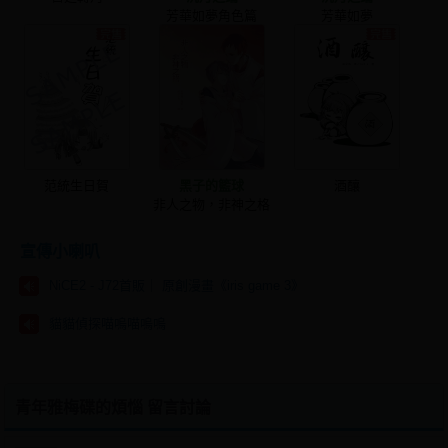
芳華如夢角色篇
芳華如夢
范統生日賀
黑子的籃球
酒釀
非人之物，非神之格
宣傳小喇叭
NiCE2 - J72首販｜ 原創漫畫《iris game 3》
貓貓偵探喵嗚喵嗚嗚
青年雅梅碟的煩惱 留言討論