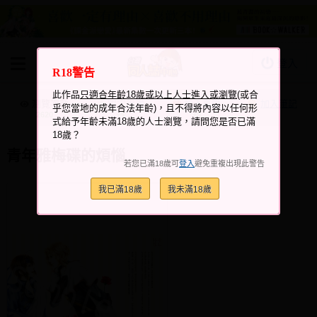
登入
R18警告
BOOKY書集倉庫
此作品
只適合年齡18歲或以上人士進入或瀏覽
(或合
同人作品
瀏覽次數
跟它說讚
加入喜愛
加入筆記
乎您當地的成年合法年齡)，且不得將內容以任何形
+4
+5
2620
式給予年齡未滿18歲的人士瀏覽，請問您是否已滿
同人誌
18歲？
同人周邊
青年雅梅碟的煩惱
若您已滿18歲可
登入
避免重複出現此警告
同人數位作品
我已滿18歲
我未滿18歲
活動&消息
同人誌活動
最新消息
同人相關店家
宣傳&交流