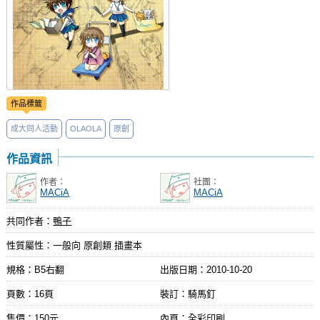
作品標籤
成大同人活動
OLAOLA
原創
作品資訊
作者：
社團：
MACiA
MACiA
共同作者：
鴨子
性質屬性：一般向 原創類 插畫本
規格：B5右翻
出版日期：
2010-10-20
頁數：16頁
裝訂：騎馬釘
售價：150元
內頁：全彩印刷