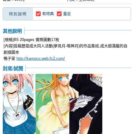
有特典
量足
特別說明
其他說明
[規格]B5 20pages 實際圖數17枚
[內容]投稿歷屆成大同人活動(夢見月-鳴神月)的作品集結,成大娘滿載的自
創插圖本
鴨子家
http://kamoco.web.fc2.com/
封底/試閱