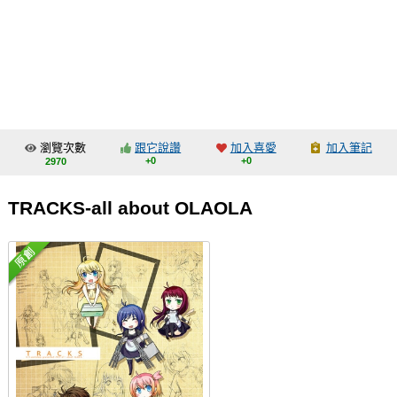
同人社團
工作委託
同人宣傳看板
繪圖藝廊
瀏覽次數
跟它說讚
加入喜愛
加入筆記
交流中心
+0
+0
2970
攤位轉讓區
TRACKS-all about OLAOLA
會員功能選單
會員中心
註冊會員
登入