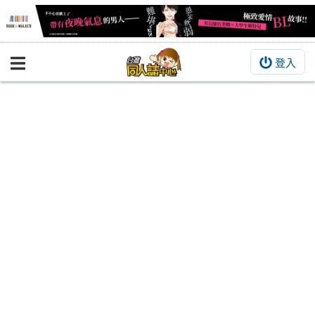
登入
BOOKY書集倉庫
同人作品
同人誌
同人周邊
同人數位作品
活動&消息
同人誌活動
最新消息
同人相關店家
宣傳&交流