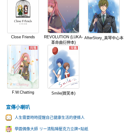
Close Friends
REVOLUTION (LUKA-
AfterStory_真琴中心本
革命曲衍伸本)
F.W.Chatting
Smile(微笑本)
宣傳小喇叭
人生需要時時提醒自己健康生活的便條人
學園偶像大師 リー清點陣壓克力立牌+貼紙