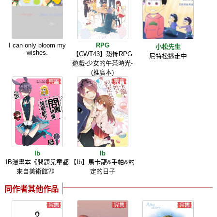
I can only bloom my
RPG
小松先生
wishes.
【CWT43】恐怖RPG
尼特松逃走中
遊戲-少女的午茶時光-
(推廣本)
Ib
Ib
IB漫畫本《問題兒童都
【Ib】馬卡龍&手帕&約
來自美術館?》
定的日子
同作者其他作品