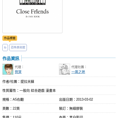
作品標籤
Ib
恐怖美術館
作品資訊
代理：
代理社團：
悠芽
一席之地
作者/社團：提拉米蘇
性質屬性：一般向 綜合遊戲 漫畫本
規格：A5右翻
出版日期：
2013-03-02
頁數：22頁
裝訂：無線膠裝
售價：110元
內頁：黑白影印