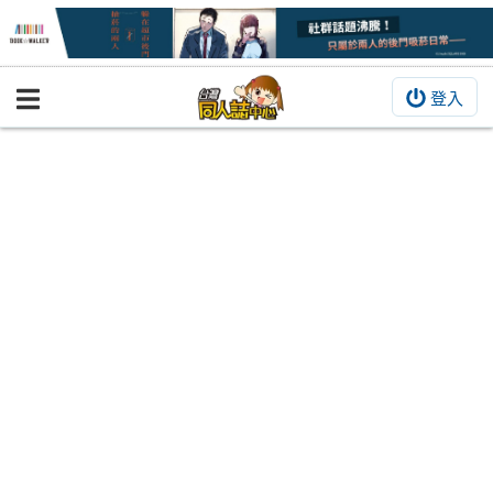
登入
BOOKY書集倉庫
同人作品
同人誌
同人周邊
同人數位作品
活動&消息
同人誌活動
最新消息
同人相關店家
宣傳&交流