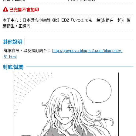
已完售不會加印
本子中心：日本恐怖小遊戲《Ib》ED2「いつまでも一緒(永遠在一起)」後
續衍生，正經向
其他說明
詳細資訊，以及預訂請至：
http://greynova.blog.fc2.com/blog-entry-
81.html
封底/試閱