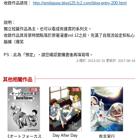
收錄作品請見：
http://emiliasea.blog125.fc2.com/blog-entry-200.html
說明：
獨立短篇作品為主，也可以看成有連貫的系列文。
收錄作品其背景時間點落於原著漫畫vol.12之前，充滿了自我流設定和私心
腦補（爆笑
PS：此為「預定」，請您確認要購書後再填寫唷。
上傳於: 2013-02-15 更新於: 2017-06-16
其他相關作品
Day After Day
《オートフォーカス
有言実行