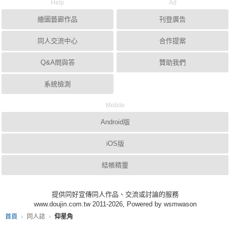
Help
Ad
繪圖藝廊作品
刊登廣告
同人交流中心
合作提案
Q&A問與答
贊助我們
系統檢測
Mobile
Android版
iOS版
結帳精靈
提供同好宣傳同人作品、交流或討論的服務
www.doujin.com.tw 2011-2026, Powered by wsmwason
首頁
同人誌
仰星角