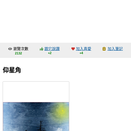
同人社團
工作委託
同人宣傳看板
繪圖藝廊
瀏覽次數
跟它說讚
加入喜愛
加入筆記
交流中心
+2
+4
2132
攤位轉讓區
仰星角
會員功能選單
會員中心
註冊會員
登入