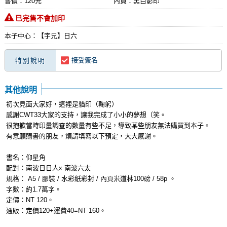
售價：120元
內頁：黑白影印
已完售不會加印
本子中心：【宇兄】日六
接受簽名
特別說明
其他說明
初次見面大家好，這裡是貓印（鞠躬）
感謝CWT33大家的支持，讓我完成了小小的夢想（笑。
很抱歉當時印量調查的數量有些不足，導致某些朋友無法購買到本子。
有意願購書的朋友，煩請填寫以下預定，大大感謝。
書名：仰星角
配對：南波日日人x 南波六太
規格： A5 / 膠裝 / 水彩紙彩封 / 內頁米道林100磅 / 58p 。
字數：約1.7萬字。
定價：NT 120。
通販：定價120+運費40=NT 160。