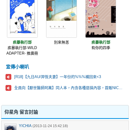
疾暴執行部
別來無恙
疾暴執行部
疾暴執行部-WILD
有你的四季
ADAPTER- 推廣冊
宣傳小喇叭
[R18]【九日AU/羿恆夫妻】一年份的%%%補回來<3
全員向【厭世醫師阿萬】同人本，內含各種惡搞內容，首販NICE場D42~!
仰星角 留言討論
YICHIA
(2013-11-24 15:42:18)