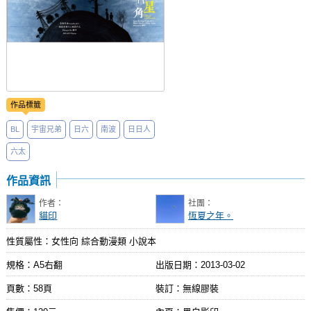
作品標籤
BL
宇宙兄弟
日六
南波
日日人
六太
作品資訊
作者：
社團：
貓印
恆夏之年。
性質屬性：女性向 綜合動漫類 小說本
規格：A5右翻
出版日期：
2013-03-02
頁數：58頁
裝訂：無線膠裝