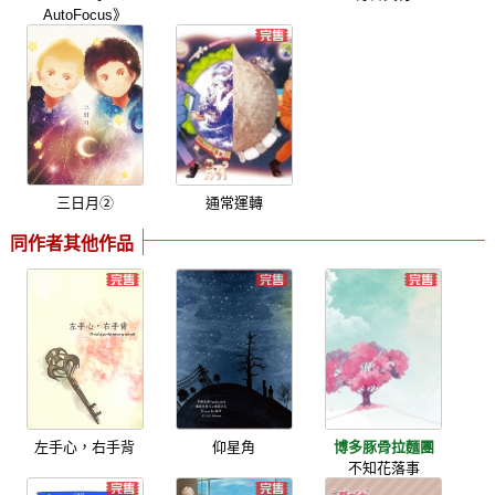
AutoFocus》
三日月②
通常運轉
同作者其他作品
左手心，右手背
仰星角
博多豚骨拉麵團
不知花落事