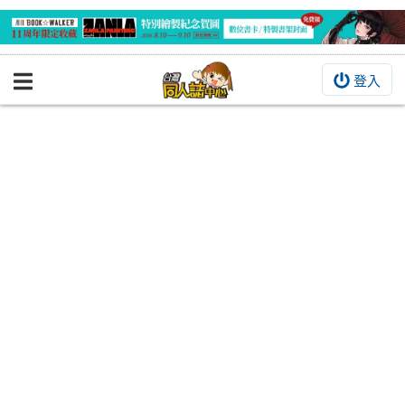
登入
BOOKY書集倉庫
同人作品
同人誌
同人周邊
同人數位作品
活動&消息
同人誌活動
最新消息
同人相關店家
宣傳&交流