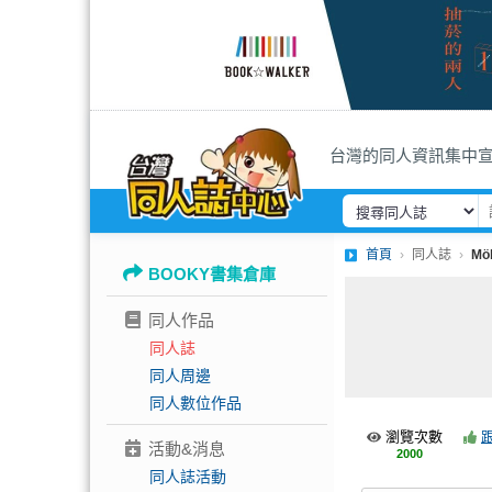
台灣的同人資訊集中
首頁
同人誌
Mö
BOOKY書集倉庫
同人作品
同人誌
同人周邊
同人數位作品
瀏覽次數
活動&消息
2000
同人誌活動