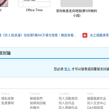
d
Office Time
若你執意走向地獄(夢100無料
小說)
原創女性向漫畫《非人但浪漫》完結第5集NiCE場次發售！歡迎來看看！
冰之城牆湊雪
 留言討論
您必須
登入
才可以發表或回覆留言討
Policy
Contact
Content
Help
隱私政策
聯絡我們
同人活動資訊
繪圖藝廊作品
免責聲明
檢舉與回報
同人誌作品
同人交流中心
許願池
同人周邊作品
Q&A問與答