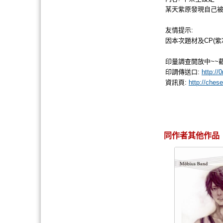
某天紫原發現自己被
友情提示:
因本次題材及CP(
印量調查開放中~~截
印調傳送口:
http://0
資訊頁:
http://ches
同作者其他作品