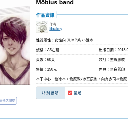
Möbius band
作品資訊
作者：
librakey
性質屬性：女性向 JUMP系 小說本
規格：A5左翻
出版日期：
2013-
頁數：60頁
裝訂：無線膠裝
售價：150元
內頁：黑白影印
本子中心：紫冰本。紫原敦x冰室辰也，內有赤司->紫原
量足
特別說明
烏斯之環梗