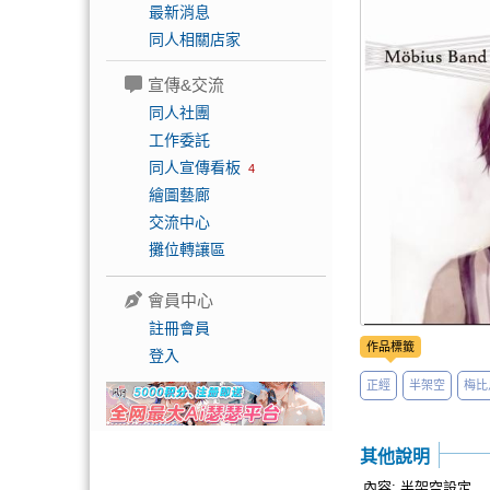
最新消息
同人相關店家
宣傳&交流
同人社團
工作委託
同人宣傳看板
4
繪圖藝廊
交流中心
攤位轉讓區
會員中心
註冊會員
作品標籤
登入
正經
半架空
梅比
其他說明
內容: 半架空設定