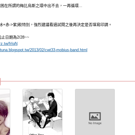
困在所謂的梅比烏斯之環中出不去，一再循環...
紫冰+赤->紫)較特別，強烈建議看過試閱之後再決定是否填寫印調。
止日期為2/28~~
rz.tw/frIqN
etuna.blogspot.tw/2013/02/cwt33-mobius-band.html