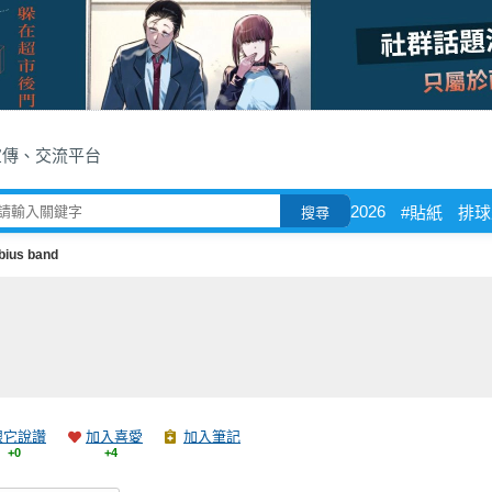
宣傳、交流平台
2026
#貼紙
排球
搜尋
bius band
跟它說讚
加入喜愛
加入筆記
+0
+4