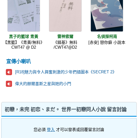
黑子的籃球 青黃
雷神索爾
名偵探柯南
【黑籃】《青黃/無料》
《錘基》無料
[赤安] 戀你癖 小說本
CWT47 @ D2
/CWT47@D2
宣傳小喇叭
[R18]魅力與令人興奮刺激的少年們插圖本《SECRET 2》
偉大的赫爾墨斯之星與她的小門
初戀，未完 初恋、まだ。 世界一初戀同人小說 留言討論
您必須
登入
才可以發表或回覆留言討論