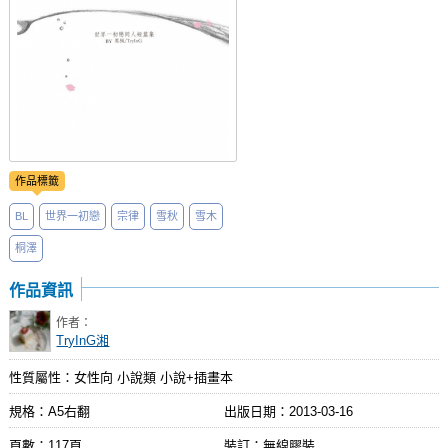
作品標籤
BL
世界一初戀
宗律
雪秋
雪木
桐澤
作品資訊
作者：
TryInG湘
性質屬性：女性向 小說類 小說+插畫本
規格：A5右翻
出版日期：
2013-03-16
頁數：117頁
裝訂：無線膠裝