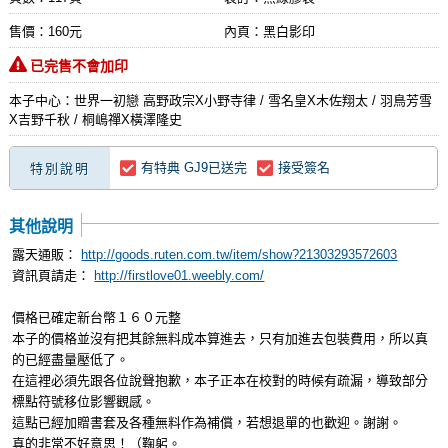
售價：160元
內頁：黑白影印
已完售不會加印
本子中心：世界一初戀 高野政宗X小野寺律 / 雪名皇X木佐翔太 / 羽鳥芳雪
X吉野千秋 / 桐嶋禪X橫澤隆史
有特典 GJ9已送完
接受簽名
特別說明
其他說明
露天通販：
http://goods.ruten.com.tw/item/show?21303293572603
資訊頁請走：
http://firstlove01.weebly.com/
價格已確定新台幣１６０元整
本子的價格並沒有把其餘無料成本算進去，只有加進去包裝費用，所以真
的已經盡量壓低了。
在這裡必須先跟各位說聲抱歉，本子正本在校對的時候有疏漏，導致部分
標點符號移位影響觀感。
這點已經加贈書套及各種無料作為補償，若想退單的也歡迎。謝謝。
真的非常不好意思！（鞠躬。