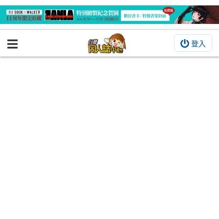
登入
BOOKY書集倉庫
同人作品
同人誌
同人周邊
同人數位作品
活動&消息
同人誌活動
最新消息
同人相關店家
宣傳&交流