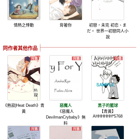
情熱之悸動
背著你
初戀，未完 初恋、ま
だ。 世界一初戀同人小
說
同作者其他作品
《熱寂|Heat Death》青
惡魔人
黑子的籃球
黃
《惡魔人
【青黃】
AHHHHHH*5768
DevilmanCrybaby》無
料