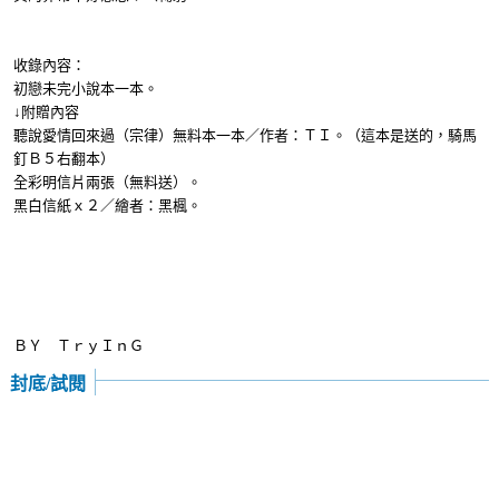
收錄內容：
初戀未完小說本一本。
↓附贈內容
聽說愛情回來過（宗律）無料本一本／作者：ＴＩ。（這本是送的，騎馬
釘Ｂ５右翻本）
全彩明信片兩張（無料送）。
黑白信紙ｘ２／繪者：黑楓。
ＢＹ ＴｒｙＩｎＧ
封底/試閱