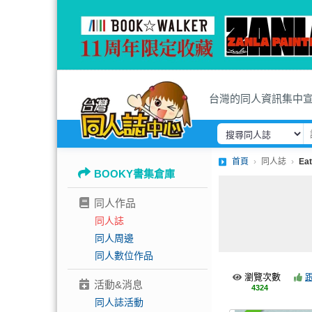
台灣的同人資訊集中
首頁
同人誌
Eat
BOOKY書集倉庫
同人作品
同人誌
同人周邊
同人數位作品
瀏覽次數
活動&消息
4324
同人誌活動