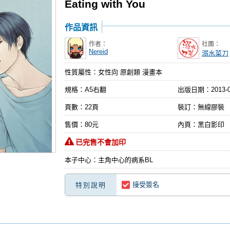
Eating with You
作品資訊
作者：
社團：
Nereid
溺水菜刀
性質屬性：女性向 原創類 漫畫本
規格：A5右翻
出版日期：
2013-
頁數：22頁
裝訂：無線膠裝
售價：80元
內頁：黑白影印
已完售不會加印
本子中心：主角中心的病系BL
接受簽名
特別說明