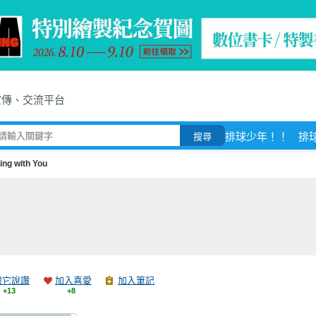
宣傳、交流平台
排球少年！！
排
搜尋
ing with You
跟它說讚
加入喜愛
加入筆記
+13
+8