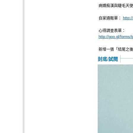
病嬌痴漢與睫毛天
自家通販單：
http:
心得調查表單：
http://goo.gl/forms
新增一張「結尾之後
封底/試閱