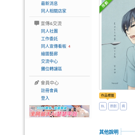
最新消息
同人相關店家
宣傳&交流
同人社團
工作委託
同人宣傳看板
4
繪圖藝廊
交流中心
攤位轉讓區
會員中心
註冊會員
作品標籤
登入
BL
原創
病
其他說明