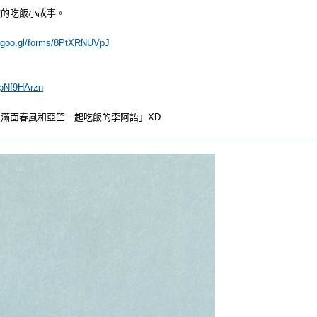
使的吃飯小故事。
//goo.gl/forms/8PtXRNUVpJ
/tpNf9HArzn
滿面春風和亞竺一起吃飯的李阿語」XD