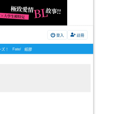
登入
註冊
Fate/
ーズ！
紙膠