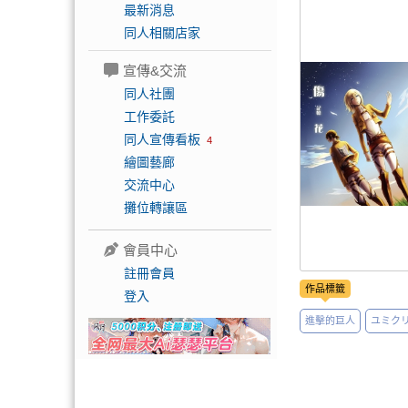
最新消息
同人相關店家
宣傳&交流
同人社團
工作委託
同人宣傳看板
4
繪圖藝廊
交流中心
攤位轉讓區
會員中心
註冊會員
作品標籤
登入
進擊的巨人
ユミク