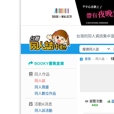
台灣的同人資訊集中
首頁
同人誌
《
BOOKY書集倉庫
同人作品
同人誌
同人周邊
同人數位作品
瀏覽次數
活動&消息
6415
同人誌活動