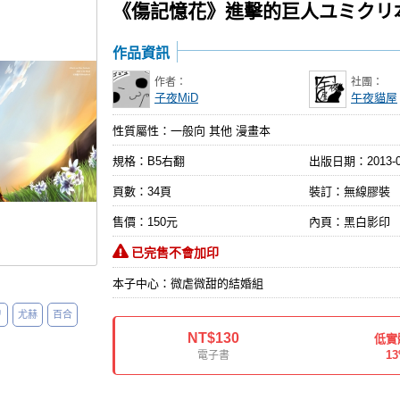
《傷記憶花》進擊的巨人ユミクリ
作品資訊
作者：
社團：
子夜MiD
午夜貓屋
性質屬性：一般向 其他 漫畫本
規格：B5右翻
出版日期：
2013-
頁數：34頁
裝訂：無線膠裝
售價：150元
內頁：黑白影印
已完售不會加印
本子中心：微虐微甜的結婚組
リ
尤赫
百合
NT$130
低實
1
電子書