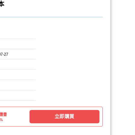
本
07-27
體書
立即購買
3%