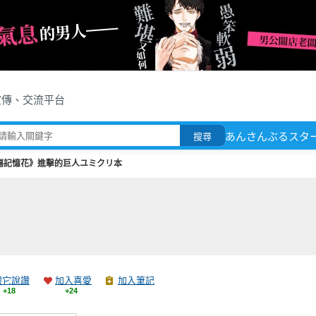
宣傳、交流平台
あんさんぶるスタ
搜尋
傷記憶花》進擊的巨人ユミクリ本
跟它說讚
加入喜愛
加入筆記
+18
+24