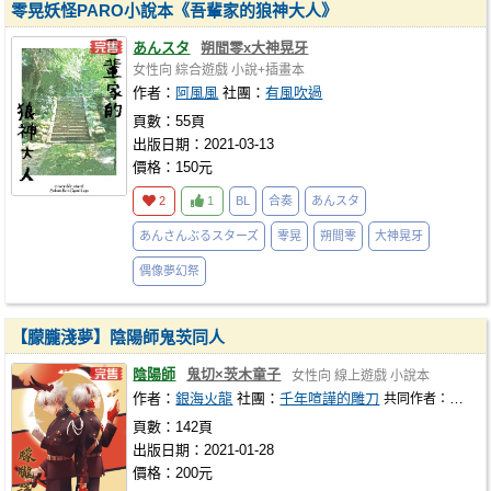
零晃妖怪PARO小說本《吾輩家的狼神大人》
あんスタ
朔間零x大神晃牙
女性向
綜合遊戲
小說+插畫本
作者：
阿風風
社團：
有風吹過
頁數：55頁
出版日期：2021-03-13
價格：150元
2
1
BL
合奏
あんスタ
あんさんぶるスターズ
零晃
朔間零
大神晃牙
偶像夢幻祭
【朦朧淺夢】陰陽師鬼茨同人
陰陽師
鬼切×茨木童子
女性向
線上遊戲
小說本
作者：
銀海火龍
社團：
千年喧譁的雕刀
共同作者：
少年白
頁數：142頁
出版日期：2021-01-28
價格：200元