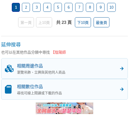
1
2
3
4
5
6
7
8
9
10
共 23 頁
第一頁
上10頁
下10頁
最後頁
延伸搜尋
也可以在其他作品分類中尋找
【陰陽師
相關周邊作品
瀏覽吊飾、立牌與其他同人商品
相關數位作品
尋找可線上閱讀或下載的作品