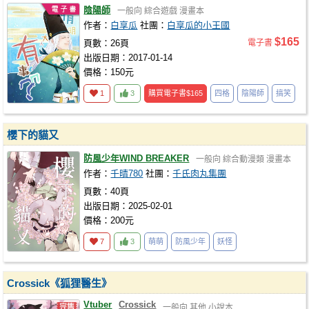
陰陽師
一般向
綜合遊戲
漫畫本
作者：
白享瓜
社團：
白享瓜的小王國
$165
頁數：26頁
電子書
出版日期：2017-01-14
價格：150元
1
3
購買電子書
$165
四格
陰陽師
搞笑
櫻下的貓又
防風少年WIND BREAKER
一般向
綜合動漫類
漫畫本
作者：
千晴780
社團：
千氏肉丸集團
頁數：40頁
出版日期：2025-02-01
價格：200元
7
3
萌萌
防風少年
妖怪
Crossick《狐狸醫生》
Vtuber
Crossick
一般向
其他
小說本