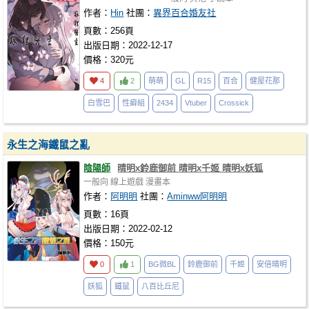
作者：
Hin
社團：
異界百合婚友社
頁數：256頁
出版日期：2022-12-17
價格：320元
4
2
萌萌
GL
R15
百合
健屋花那
白雪巴
性癖組
2434
Vtuber
Crossick
永生之海鐵鼠之亂
陰陽師
晴明x鈴鹿御前 晴明x千姬 晴明x妖狐
一般向
線上遊戲
漫畫本
作者：
阿明明
社團：
Aminww阿明明
頁數：16頁
出版日期：2022-02-12
價格：150元
0
1
BG微BL
鈴鹿御前
千姬
安倍晴明
妖狐
鐵鼠
八百比丘尼