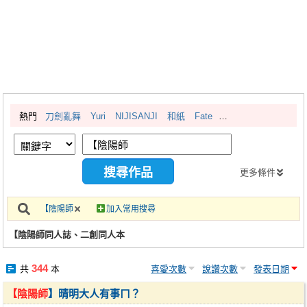
同人社團
工作委託
同人宣傳看板
繪圖藝廊
熱門
刀劍亂舞
Yuri
NIJISANJI
和紙
Fate
交流中心
攤位轉讓區
會員功能選單
更多條件
會員中心
【陰陽師
加入常用搜尋
註冊會員
【陰陽師同人誌、二創同人本
登入
344
共
本
喜愛次數
說讚次數
發表日期
【陰陽師
】晴明大人有事ㄇ？