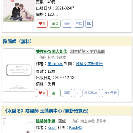
頁數：40頁
出版日期：2021-02-07
價格：120元
0
2
萌萌
糟糕
BL
陰陽師（無料）
雙柱RPS同人創作
羽生結弦ｘ宇野昌磨
一般向
其他
小說本
作者：
半百山風
社團：
飲料文字販賣所
頁數：12頁
出版日期：2020-12-13
價格：免費
0
1
萌萌
BL
陰陽師AU
RPS元素
《水隠る》陰陽師 玉藻前中心 (更新預覽頁)
陰陽師手遊
藻蛇
一般向
線上遊戲
漫畫本
作者：
Koch
社團：
Koch43