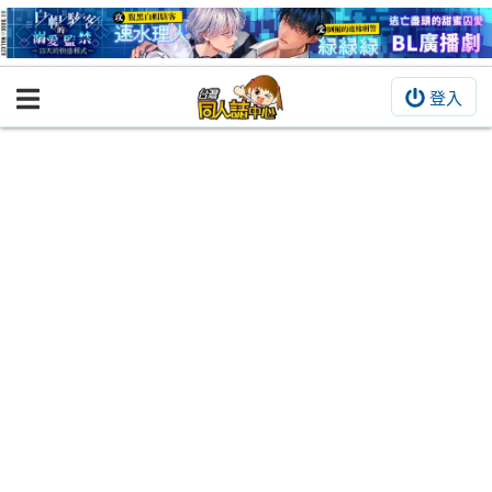
登入
BOOKY書集倉庫
同人作品
同人誌
同人周邊
同人數位作品
活動&消息
同人誌活動
最新消息
同人相關店家
宣傳&交流