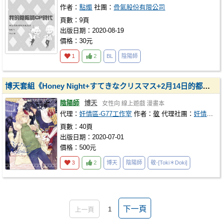
作者：
點燭
社團：
骨氣股份有限公司
頁數：9頁
出版日期：2020-08-19
價格：30元
1
2
BL
陰陽師
博天套組《Honey Night+すてきなクリスマス+2月14日的都市傳說》
陰陽師
博天
女性向
線上遊戲
漫畫本
代理：
奸情區-G77工作室
作者：
敬
代理社團：
奸情區-G77工作室
頁數：40頁
出版日期：2020-07-01
價格：500元
3
2
博天
陰陽師
敬-[Toki＊Doki]
下一頁
上一頁
1