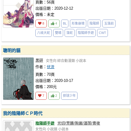
頁數：56頁
出版日期：2020-12-12
價格：未定
8
4
BL
形象崩壞
陰陽師
玉藻前
八岐大蛇
雙晴
藻蛇
陰陽師手遊
CWT
聰明的貓
黑研
女性向
綜合動漫類
小說本
作者：
伏流
頁數：70頁
出版日期：2020-10-17
價格：200元
7
2
排球少年
我的陰陽師ＣＰ時代
陰陽師手遊
光切/荒連/狗崽/酒茨/青夜
女性向
小說類
小說本