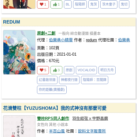
1
1
BL
陰陽師
鬼茨
茨木童子
鬼切
REDUM
原創+二創
一般向
綜合動漫類
插畫本
代理：
伯樂巷小精靈
作者：
redum
代理社團：
伯樂巷
頁數：102頁
出版日期：2021-01-01
價格：670元
5
3
原創
VOCALOID
明日方舟
幻書啟世錄
神都夜行錄
陰陽師：百聞牌
你的距離(廣播劇)
花滑雙柱【YUZUSHOMA】我的式神沒有那麼可愛
雙柱RPS同人創作
羽生結弦ｘ宇野昌磨
女性向
其他
小說本
作者：
半百山風
社團：
飲料文字販賣所