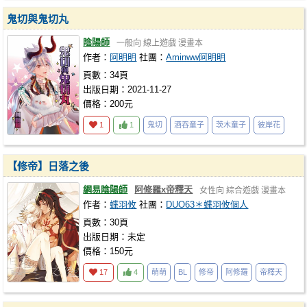
鬼切與鬼切丸
陰陽師
一般向
線上遊戲
漫畫本
作者：
阿明明
社團：
Aminww阿明明
頁數：34頁
出版日期：2021-11-27
價格：200元
1
1
鬼切
酒吞童子
茨木童子
彼岸花
【修帝】日落之後
網易陰陽師
阿修羅x帝釋天
女性向
綜合遊戲
漫畫本
作者：
蝶羽攸
社團：
DUO63＊蝶羽攸個人
頁數：30頁
出版日期：未定
價格：150元
17
4
萌萌
BL
修帝
阿修羅
帝釋天