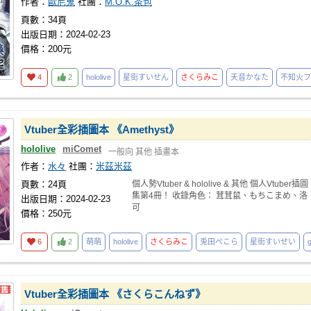
作者：
歐尼鬼
社團：
M.O.K.茶包
頁數：34頁
出版日期：2024-02-23
價格：200元
4
2
hololive
星街すいせん
さくらみこ
天音かなた
不知火フ
Vtuber全彩插圖本 《Amethyst》
hololive
miComet
一般向
其他
插畫本
作者：
水々
社團：
米茲米茲
頁數：24頁
個人勢Vtuber & hololive & 其他 個人Vtuber插圖
集第4冊！ 收錄角色： 茸茸鼠、もちこまめ、洛
出版日期：2024-02-23
可
價格：250元
6
2
萌萌
hololive
さくらみこ
兎田ぺこら
星街すいせい
Vtuber全彩插圖本 《さくらこんねず》