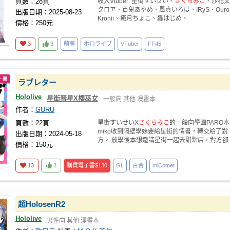
頁數：28頁
收入Vtuber: 星街すいせい、
さくらみこ
、沙花叉
クロヱ、百鬼あやめ、風真いろは、IRyS、Ouro
出版日期：2025-08-23
Kronii、癒月ちょこ、轟はじめ、
價格：250元
3
3
萌萌
ホロライブ
VTuber
FF45
ラブレター
Hololive
星街彗星X櫻巫女
一般向
其他
漫畫本
作者：
GURU
頁數：22頁
星街すいせいX
さくらみこ
的一般向學園PARO本
miko收到隔壁學妹要給星街的情書，轉交給了對
出版日期：2024-05-18
方。 放學後本想邀請星街一起去甜點店，對方卻
價格：150元
因
13
3
購買電子書
$130
GL
百合
miComet
超HolosenR2
Hololive
男性向
其他
漫畫本