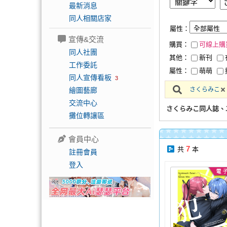
最新消息
同人相關店家
屬性：
宣傳&交流
購買：
可線上購
同人社團
其他：
新刊
工作委託
屬性：
萌萌
同人宣傳看板
3
繪圖藝廊
さくらみこ
交流中心
さくらみこ同人誌、
攤位轉讓區
會員中心
7
共
本
註冊會員
登入