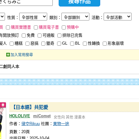
性質：
類別：
活動：
買
購買實體書
購買電子書
預購中
有開放預訂
免費
可通販
排除已完售
擬人
糟糕
惡搞
獵奇
GL
BL
性轉換
形象崩壞
加入常用搜尋
二創同人本
【日本語】共犯愛
HOLOLIVE
miComet
女性向
其他
漫畫本
作者：
律空Rikuu
社團：
果物一途
頁數：20頁
出版日期：2025-10-04