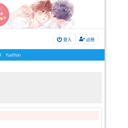
登入
註冊
Yuri!!!on
夢