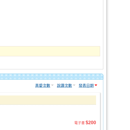
喜愛次數
說讚次數
發表日期
$200
電子書