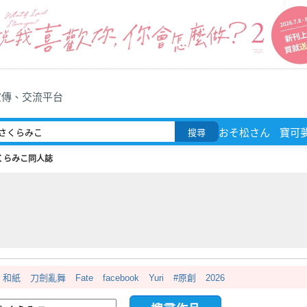
宣傳、交流平台
おそ松さん
寶可
搜尋
くらみこ同人誌
和紙
刀劍亂舞
Fate
facebook
Yuri
#原創
2026