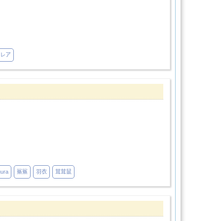
レア
gura
鯊鯊
羽衣
茸茸鼠