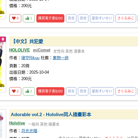
價格：200元
0
1
購買電子書
$200
百合
百合
星街すいせい
さくらみこ
【中文】共犯愛
HOLOLIVE
miComet
女性向
其他
漫畫本
作者：
律空Rikuu
社團：
果物一途
頁數：20頁
出版日期：2025-10-04
價格：200元
2
2
購買電子書
$200
百合
百合
星街すいせい
さくらみこ
Adorable vol.2 - Hololive同人插畫彩本
Hololive
一般向
其他
插畫本
作者：
月光光喵