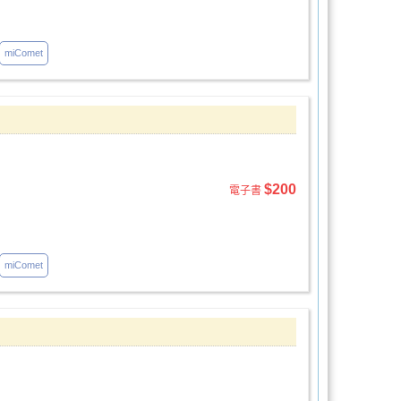
miComet
$200
電子書
miComet