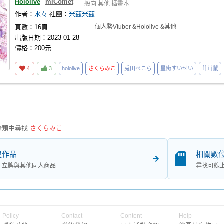
Hololive
miComet
一般向
其他
插畫本
作者：
水々
社團：
米茲米茲
頁數：16頁
個人勢Vtuber &Hololive &其他
出版日期：2023-01-28
價格：200元
4
3
hololive
さくらみこ
兎田ぺこら
星街すいせい
茸茸鼠
分類中尋找
さくらみこ
邊作品
相關數
、立牌與其他同人商品
尋找可線
Policy
Contact
Content
Help