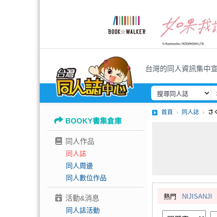
台灣的同人資訊集中
首頁
同人誌
さ
BOOKY書集倉庫
同人作品
同人誌
同人周邊
同人數位作品
熱門
NIJISANJI
活動&消息
同人誌活動